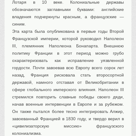
Лотаря в 10 веке. Колониальные державы
обозначаются заглавными буквами: английские
владения подчеркнуты красным, а французские —
синим.
Эта карта была опубликована в первые годы Второй
Французской империи, которой руководил Наполеон
III, племянник Наполеона Бонапарта. Внешнюю
политику Франции в этот период можно грубо
охарактеризовать как исправление уязвленной
гордости. Почти завоевав всю Европу всего сорок лет
назад, Франция рисковала стать второсортной
державой, намного отставая от Великобритании в
сфере глобального имперского влияния. Наполеон III
стремился повторить славные победы своего дяди,
начав военные интервенции в Европе и за рубежом.
Он также пытался более тесно интегрировать Алжир,
завоеванный Францией в 1830 году, и твердо верил в
«цивилизаторскую миссию» французского
колониализма.