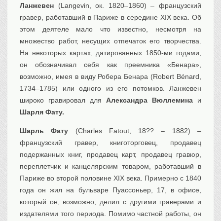
Ланжевен
(Langevin, ок. 1820–1860) – французский
гравер, работавший в Париже в середине XIX века. Об
этом деятеле мало что известно, несмотря на
множество работ, несущих отпечаток его творчества.
На некоторых картах, датированных 1850-ми годами,
он обозначивал себя как преемника «Бенара»,
возможно, имея в виду Робера Бенара (Robert Bénard,
1734–1785) или одного из его потомков. Ланжевен
широко гравировал для
Александра Вюллемина
и
Шарля Фату.
Шарль Фату
(Charles Fatout, 18?? – 1882) –
французский гравер, книготорговец, продавец
подержанных книг, продавец карт, продавец гравюр,
переплетчик и канцелярским товаром, работавший в
Париже во второй половине XIX века. Примерно с 1840
года он жил на бульваре Пуассоньер, 17, в офисе,
который он, возможно, делил с другими граверами и
издателями того периода. Помимо частной работы, он