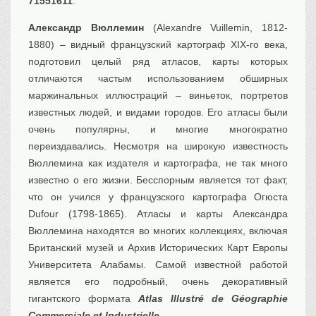
71551611
.
Александр Вюллемин
(Alexandre Vuillemin, 1812-
1880) – видный французский картограф XIX-го века,
подготовил целый ряд атласов, карты которых
отличаются частым использованием обширных
маржинальных иллюстраций – виньеток, портретов
известных людей, и видами городов. Его атласы были
очень популярны, и многие многократно
переиздавались. Несмотря на широкую известность
Вюллемина как издателя и картографа, не так много
известно о его жизни. Бесспорным является тот факт,
что он учился у французского картографа Огюста
Dufour (1798-1865). Атласы и карты Александрa
Вюллемина находятся во многих коллекциях, включая
Британский музей и Архив Исторических Карт Европы
Университета Алабамы. Самой известной работой
является его подробный, очень декоративный
гигантского формата
Atlas Illustré de Géographie
Commerciale et Industrielle.