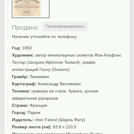
Санкт-Петербург
Российская империя
Прочие
Продано
Севастополь, Крым
Наличие уточняйте по телефону
Ценные бумаги
Год:
1850
История моды.
Униформа
Художник:
автор миниатюрных сюжетов Жак-Альфонс
Гражданская мода
Тестар (Jacques-Alphonse Testard), гравёр
Униформа
иллюстраций Гесну (Guesnu)
Охота. Флора. Фауна
Гравёр:
Ланжевен
Картограф:
Фауна
Александр Вюллемин
Техника:
гравюра на стали, бумага, ручная
Флора
акварельная раскраска
Охота
Страна:
Франция
Рыбы, рыбалка
Город:
Париж
Техника, транспорт,
архитектура
Издатель:
chez Fatout (Шарль Фату)
Архитектура
Размер листа (см):
83,8 x 110,5
Техника