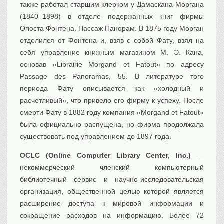
также работал старшим клерком у Дамаскана Моргана
(1840–1898) в отделе подержанных книг фирмы
Огюста Фонтена. Пассаж Панорам. В 1875 году Морган
отделился от Фонтена и, взяв с собой Фату, взял на
себя управление книжным магазином М. Э. Кана,
основав «Librairie Morgand et Fatout» по адресу
Passage des Panoramas, 55. В литературе того
периода Фату описывается как «холодный и
расчетливый», что привело его фирму к успеху. После
смерти Фату в 1882 году компания «Morgand et Fatout»
была официально распущена, но фирма продолжала
существовать под управлением до 1897 года.
OCLC (Online Computer Library Center, Inc.)
—
некоммерческий членский компьютерный
библиотечный сервис и научно-исследовательская
организация, общественной целью которой является
расширение доступа к мировой информации и
сокращение расходов на информацию. Более 72