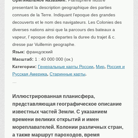
Оригинальное название:
Planisphere Illustre
Транспорт
presentant la description geographique des parties
Флот, кораблестроение
connues de la Terre. Indiquant l’epoque des grandes
Связь
decouverts et le nom des navigateurs. Les Colonies des
diverses nations ainsi que la parcours des bateaux a
Букинистика
vapeur, l’ epoque des departes la duree du trajet & c.
Медицина
dresse par Vuillemin geographe.
Оружие, военная
атрибутика
Язык:
французский
Масштаб:
1 : 40 000 000 (ок.)
Выставочные
экспонаты XVI-XIXв.
Категории:
Генеральные карты России
,
Мир
,
Россия и
Русская Америка
,
Старинные карты
.
Досуг
…
Разное
Иллюстрированная планисфера,
представляющая географическое описание
известных частей Земли. С указанием
времени великих открытий и имен
мореплавателей. Колонии различных стран,
а также маршрут пароходов, время