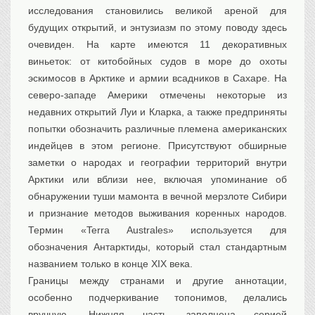
исследования становились великой ареной для
будущих открытий, и энтузиазм по этому поводу здесь
очевиден. На карте имеются 11 декоративных
виньеток: от китобойных судов в море до охоты
эскимосов в Арктике и армии всадников в Сахаре. На
северо-западе Америки отмечены некоторые из
недавних открытий Луи и Кларка, а также предприняты
попытки обозначить различные племена американских
индейцев в этом регионе. Присутствуют обширные
заметки о народах и географии территорий внутри
Арктики или вблизи нее, включая упоминание об
обнаружении туши мамонта в вечной мерзлоте Сибири
и признание методов выживания коренных народов.
Термин «Terra Australes» используется для
обозначения Антарктиды, который стал стандартным
названием только в конце XIX века.
Границы между странами и другие аннотации,
особенно подчеркивание топонимов, делались
вручную. Нижняя часть заполнена серией