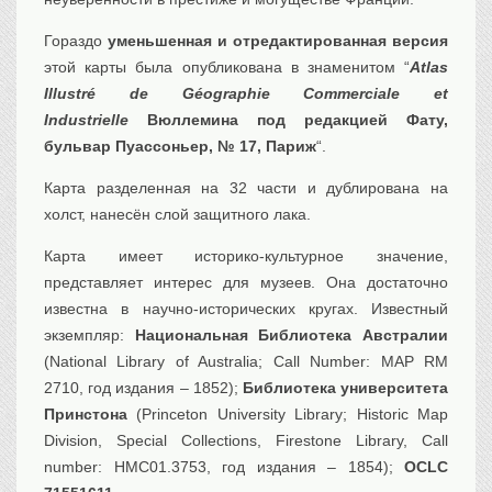
Гораздо
уменьшенная и отредактированная версия
этой карты была опубликована в знаменитом “
Atlas
Illustré de Géographie Commerciale et
Industrielle
Вюллемина под редакцией Фату,
бульвар Пуассоньер, № 17, Париж
“.
Карта разделенная на 32 части и дублирована на
холст, нанесён слой защитного лака.
Карта имеет историко-культурное значение,
представляет интерес для музеев. Она достаточно
известна в научно-исторических кругах. Известный
экземпляр:
Национальная Библиотека Австралии
(National Library of Australia; Call Number: MAP RM
2710, год издания – 1852);
Библиотека университета
Принстона
(Princeton University Library; Historic Map
Division, Special Collections, Firestone Library, Call
number: HMC01.3753, год издания – 1854);
OCLC