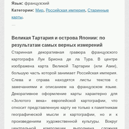
Язык:
французский
Транспорт
Категории:
Мир
,
Российская империя
,
Старинные
Флот, кораблестроение
карты
.
Связь
…
Букинистика
Великая Тартария и острова Японии: по
Медицина
результатам самых верных измерений
Оружие, военная
атрибутика
Старинная декоративная гравюра французского
Выставочные
картографа Луи Бриона де ла Тура. В центре
экспонаты XVI-XIXв.
изображена карта Великой Тартарии (или Азии),
Досуг
большую часть которой занимает Российская империя.
Разное
Слева и справа находятся листы текстов с
замечаниями и описанием на французском языке.
Декоративное оформление карты характерно для
«Золотого века» европейской картографии, что
относит представленную карту не только к памятникам
географической мысли и картографии, но и к
произведениям художественной культуры. Вокруг
центральной композиции выполнена сложная