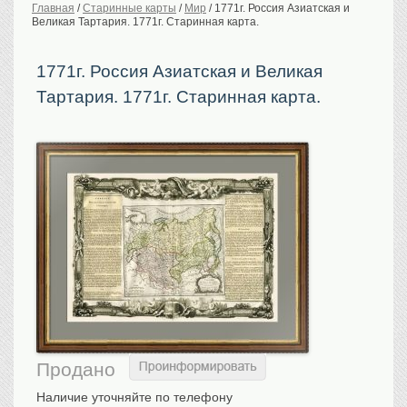
Главная
/
Старинные карты
/
Мир
/
1771г. Россия Азиатская и
Великая Тартария. 1771г. Старинная карта.
История Российской
империи. Обычаи
Предметы VIP
1771г. Россия Азиатская и Великая
Тартария. 1771г. Старинная карта.
Портреты царской
семьи
Старинные планы
городов
Москва
Санкт-Петербург
Российская империя
Прочие
Старинные карты
Российская империя
Европа
Мир
Исторические карты
Продано
Виды городов
Наличие уточняйте по телефону
Москва