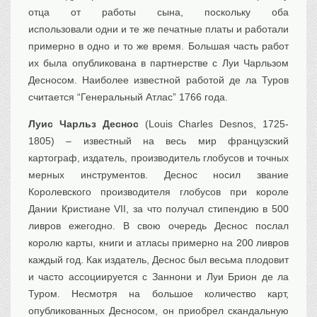
отца от работы сына, поскольку оба
использовали одни и те же печатные платы и работали
примерно в одно и то же время. Большая часть работ
их была опубликована в партнерстве с Луи Чарльзом
Десносом. Наиболее известной работой де ла Туров
считается “Генеральный Атлас” 1766 года.
Луис Чарльз Деснос
(Louis Charles Desnos, 1725-
1805) – известный на весь мир французский
картограф, издатель, производитель глобусов и точных
мерных инструментов. Деснос носил звание
Королевского производителя глобусов при короле
Дании Кристиане VII, за что получал стипендию в 500
ливров ежегодно. В свою очередь Деснос послал
королю карты, книги и атласы примерно на 200 ливров
каждый год. Как издатель, Деснос был весьма плодовит
и часто ассоциируется с Заннони и Луи Брион де ла
Туром. Несмотря на большое количество карт,
опубликованных Десносом, он приобрел скандальную