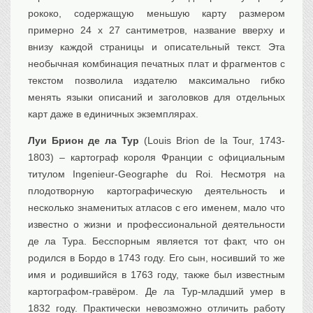
рококо, содержащую меньшую карту размером
примерно 24 x 27 сантиметров, название вверху и
внизу каждой страницы и описательный текст. Эта
необычная комбинация печатных плат и фрагментов с
текстом позволила издателю максимально гибко
менять языки описаний и заголовков для отдельных
карт даже в единичных экземплярах.
Луи Брион де ла Тур
(Louis Brion de la Tour, 1743-
1803) – картограф короля Франции с официальным
титулом Ingenieur-Geographe du Roi. Несмотря на
плодотворную картографическую деятельность и
несколько знаменитых атласов с его именем, мало что
известно о жизни и профессиональной деятельности
де ла Тура. Бесспорным является тот факт, что он
родился в Бордо в 1743 году. Его сын, носивший то же
имя и родившийся в 1763 году, также был известным
картографом-гравёром. Де ла Тур-младший умер в
1832 году. Практически невозможно отличить работу