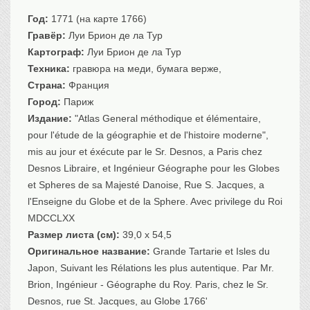
Санкт-Петербург
Год:
1771 (на карте 1766)
Российская империя
Гравёр:
Луи Брион де ла Тур
Прочие
Картограф:
Луи Брион де ла Тур
Севастополь, Крым
Техника:
гравюра на меди, бумага верже,
Страна:
Франция
Ценные бумаги
Город:
Париж
История моды.
Униформа
Издание:
"Atlas General méthodique et élémentaire,
pour l'étude de la géographie et de l'histoire moderne",
Гражданская мода
mis au jour et éxécute par le Sr. Desnos, a Paris chez
Униформа
Desnos Libraire, et Ingénieur Géographe pour les Globes
Охота. Флора. Фауна
et Spheres de sa Majesté Danoise, Rue S. Jacques, a
Фауна
l'Enseigne du Globe et de la Sphere. Avec privilege du Roi
Флора
MDCCLXX
Охота
Размер листа (см):
39,0 x 54,5
Рыбы, рыбалка
Оригинальное название:
Grande Tartarie et Isles du
Техника, транспорт,
архитектура
Japon, Suivant les Rélations les plus autentique. Par Mr.
Brion, Ingénieur - Géographe du Roy. Paris, chez le Sr.
Архитектура
Desnos, rue St. Jacques, au Globe 1766'
Техника