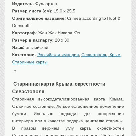
Издатель:
Фуллартон
Транспорт
Размер листа (см):
15.0 x 25.5
Флот, кораблестроение
Оригинальное название:
Crimea according to Huot &
Связь
Demidoff
Букинистика
Картограф:
Жан Жак Николя Юо
Медицина
Размер в паспарту:
20 x 30
Язык:
английский
Оружие, военная
атрибутика
Категории:
Российская империя
,
Севастополь, Крым
,
Старинные карты
.
Выставочные
экспонаты XVI-XIXв.
…
Досуг
Разное
Старинная карта
Крыма, окрестности
Севастополя
Старинная высокодетализированная карта Крыма.
Отличное состояние. Лёгкое естественное пожелтение
бумаги. Идеально подходит для оформления
интерьера или в качестве подарка ценителю старины.
В правом верхнем углу карта окрестностей
Севастополя с оригинальным названием: “
Sebastopol