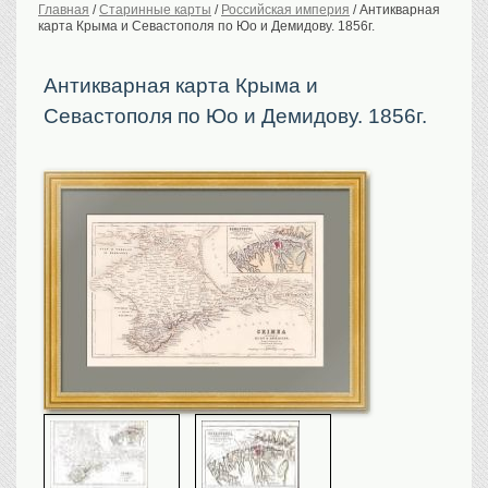
Главная
/
Старинные карты
/
Российская империя
/
Антикварная
карта Крыма и Севастополя по Юо и Демидову. 1856г.
История Российской
империи. Обычаи
Предметы VIP
Антикварная карта Крыма и
Севастополя по Юо и Демидову. 1856г.
Портреты царской
семьи
Старинные планы
городов
Москва
Санкт-Петербург
Российская империя
Прочие
Старинные карты
Российская империя
Европа
Мир
Исторические карты
Виды городов
Москва