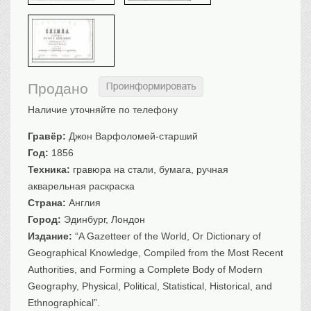
Санкт-Петербург
Российская империя
Прочие
Севастополь, Крым
Продано
Ценные бумаги
Наличие уточняйте по телефону
История моды.
Униформа
Гравёр:
Джон Варфоломей-старший
Гражданская мода
Год:
1856
Униформа
Техника:
гравюра на стали, бумага, ручная
Охота. Флора. Фауна
акварельная раскраска
Фауна
Страна:
Англия
Флора
Город:
Эдинбург, Лондон
Охота
Издание:
“A Gazetteer of the World, Or Dictionary of
Рыбы, рыбалка
Geographical Knowledge, Compiled from the Most Recent
Техника, транспорт,
архитектура
Authorities, and Forming a Complete Body of Modern
Geography, Physical, Political, Statistical, Historical, and
Архитектура
Ethnographical”.
Техника