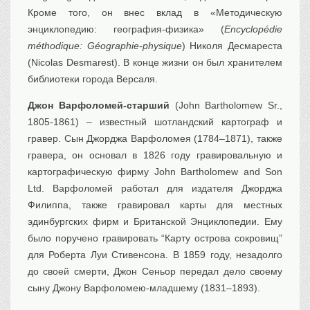
Кроме того, он внес вклад в «Методическую
энциклопедию: география-физика» (
Encyclopédie
méthodique: Géographie-physique
) Николя Десмареста
(Nicolas Desmarest). В конце жизни он был хранителем
библиотеки города Версаля.
Джон Варфоломей-старший
(John Bartholomew Sr.,
1805-1861) – известный шотландский картограф и
гравер. Сын Джорджа Варфоломея (1784–1871), также
гравера, он основал в 1826 году гравировальную и
картографическую фирму John Bartholomew and Son
Ltd. Варфоломей работал для издателя Джорджа
Филиппа, также гравировал карты для местных
эдинбургских фирм и Британской Энциклопедии. Ему
было поручено гравировать “Карту острова сокровищ”
для Роберта Луи Стивенсона. В 1859 году, незадолго
до своей смерти, Джон Сеньор передал дело своему
сыну Джону Варфоломею-младшему (1831–1893).