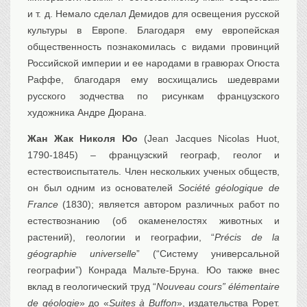
и т. д. Немало сделал Демидов для освещения русской
культуры в Европе. Благодаря ему европейская
общественность познакомилась с видами провинций
Российской империи и ее народами в гравюрах Огюста
Раффе, благодаря ему восхищались шедеврами
русского зодчества по рисункам французского
художника Андре Дюрана.
Жан Жак Николя Юо
(Jean Jacques Nicolas Huot,
1790-1845) – французский географ, геолог и
естествоиспытатель. Член нескольких ученых обществ,
он был одним из основателей
Société géologique de
France
(1830); является автором различных работ по
естествознанию (об окаменелостях животных и
растений), геологии и географии, “
Précis de la
géographie universelle
” (“Систему универсальной
географии”) Конрада Мальте-Бруна. Юо также внес
вклад в геологический труд “
Nouveau cours” élémentaire
de géologie
» до «
Suites à Buffon
», издательства Рорет.