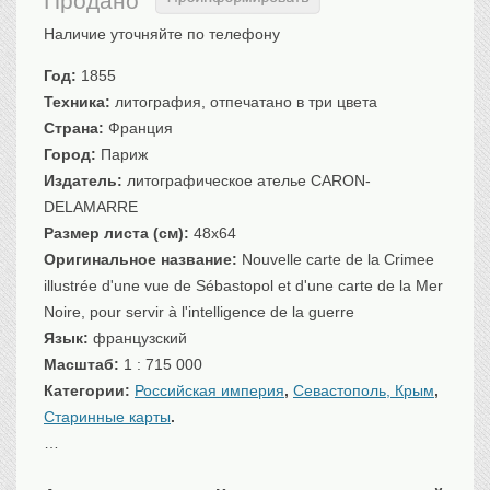
Продано
Санкт-Петербург
Наличие уточняйте по телефону
Российская империя
Прочие
Год:
1855
Техника:
литография, отпечатано в три цвета
Севастополь, Крым
Страна:
Франция
Ценные бумаги
Город:
Париж
История моды.
Издатель:
литографическое ателье CARON-
Униформа
DELAMARRE
Гражданская мода
Размер листа (см):
48x64
Униформа
Оригинальное название:
Nouvelle carte de la Crimee
Охота. Флора. Фауна
illustrée d'une vue de Sébastopol et d'une carte de la Mer
Фауна
Noire, pour servir à l'intelligence de la guerre
Флора
Язык:
французский
Охота
Масштаб:
1 : 715 000
Рыбы, рыбалка
Категории:
Российская империя
,
Севастополь, Крым
,
Старинные карты
.
Техника, транспорт,
архитектура
…
Архитектура
Техника