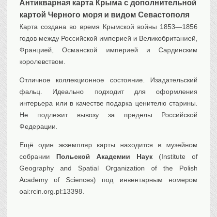
Антикварная карта Крыма с дополнительной
Транспорт
картой Черного моря и видом Севастополя
Флот, кораблестроение
Карта создана во время Крымской войны 1853—1856
Связь
годов между Российской империей и Великобританией,
Букинистика
Францией, Османской империей и Сардинским
королевством.
Медицина
Отличное коллекционное состояние. Изадательский
Оружие, военная
атрибутика
фальц. Идеально подходит для оформления
Выставочные
экспонаты XVI-XIXв.
интерьера или в качестве подарка ценителю старины.
Не подлежит вывозу за пределы Российской
Досуг
Федерации.
Разное
Ещё один экземпляр карты находится в музейном
собрании
Польской Академии Наук
(Institute of
Geography and Spatial Organization of the Polish
Academy of Sciences) под инвентарным номером
oai:rcin.org.pl:13398.