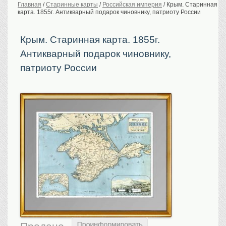
Главная
/
Старинные карты
/
Российская империя
/
Крым. Старинная
карта. 1855г. Антикварный подарок чиновнику, патриоту России
История Российской
империи. Обычаи
Предметы VIP
Крым. Старинная карта. 1855г.
Антикварный подарок чиновнику,
Портреты царской
семьи
патриоту России
Старинные планы
городов
Москва
Санкт-Петербург
Российская империя
Прочие
Старинные карты
Российская империя
Европа
Мир
Исторические карты
Виды городов
Москва