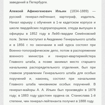
заведений в Петербурге.
Алексей Афиногенович Ильин
(1834-1889) —
русский генерал-лейтенант, картограф, издатель.
Начал карьеру с обучения в 1-м кадетском корпусе и
школе гвардейских подпрапорщиков, откуда выпущен в
офицеры в 1852 году в Лейб-гвардии Семёновский
полк. Затем поступил в Академию Генерального штаба
и в 1856 г. по окончании в ней курса состоял при
Военно-топографическом депо, потом в распоряжении
военного министра и генерал-квартирмейстера
Главного штаба, а позже занимал место старшего
начальника распорядительного отделения, был при
главном управлении Генерального штаба для особых
поручений и, наконец, состоял при начальнике
Главного штаба чиновником особых поручений. В
генерал-майоры А. А. Ильин был произведён в 1878
году; в 1883 году удостоен ордена св. Станислава 1-й
степени, чин генерал-лейтенанта получил в 1888 году.