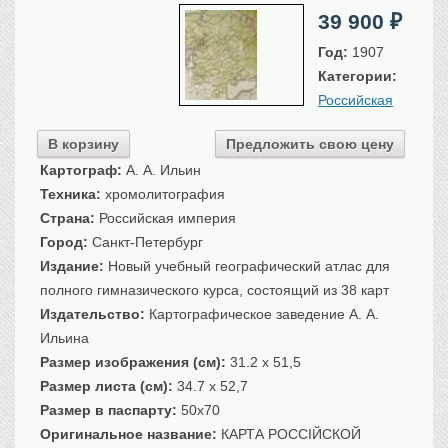
Санкт-Петербург
39 900
₽
Российская империя
Год:
1907
Прочие
Категории:
Севастополь, Крым
Российская
Ценные бумаги
В корзину
Предложить свою цену
История моды.
Униформа
Картограф:
А. А. Ильин
Техника:
хромолитография
Гражданская мода
Страна:
Российская империя
Униформа
Город:
Санкт-Петербург
Охота. Флора. Фауна
Издание:
Новый учебный географический атлас для
Фауна
полного гимназического курса, состоящий из 38 карт
Флора
Издательство:
Картографическое заведение А. А.
Охота
Ильина
Рыбы, рыбалка
Размер изображения (см):
31.2 x 51,5
Техника, транспорт,
Размер листа (см):
архитектура
34.7 x 52,7
Размер в паспарту:
50x70
Архитектура
Оригинальное название:
КАРТА РОССIЙСКОЙ
Техника