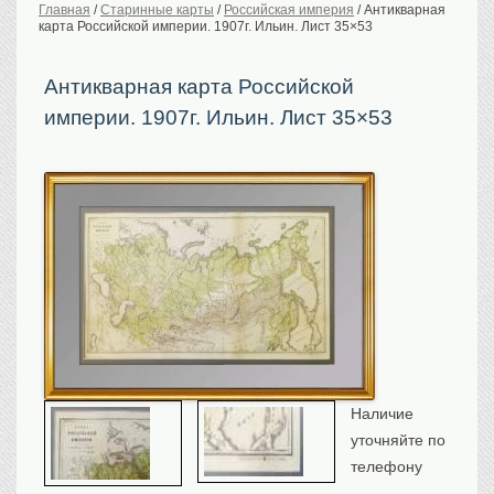
Главная
/
Старинные карты
/
Российская империя
/
Антикварная
карта Российской империи. 1907г. Ильин. Лист 35×53
История Российской
империи. Обычаи
Предметы VIP
Антикварная карта Российской
империи. 1907г. Ильин. Лист 35×53
Портреты царской
семьи
Старинные планы
городов
Москва
Санкт-Петербург
Российская империя
Прочие
Старинные карты
Российская империя
Европа
Мир
Наличие
Исторические карты
уточняйте по
Виды городов
телефону
Москва