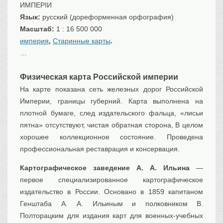
ИМПЕРIИ
Транспорт
Язык:
русский (дореформенная орфография)
Флот, кораблестроение
Масштаб:
1 : 16 500 000
Связь
империя
,
Старинные карты
.
Букинистика
…
Медицина
Физическая карта Российской империи
Оружие, военная
атрибутика
На карте показана сеть железных дорог Российской
Империи, границы губерний. Карта выполнена на
Выставочные
экспонаты XVI-XIXв.
плотной бумаге, след издательского фальца, «лисьи
Досуг
пятна» отсутствуют, чистая обратная сторона, В целом
Разное
хорошее коллекционное состояние. Проведена
профессиональная реставрация и консервация.
Картографическое заведение А. А. Ильина
—
первое специализированное картографическое
издательство в России. Основано в 1859 капитаном
Генштаба А. А. Ильиным и полковником В.
Полторацким для издания карт для военных-учебных