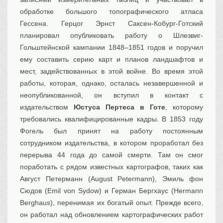
обработке большого топографического атласа
Гессена. Герцог Эрнст Саксен-Кобург-Готский
планировал опубликовать работу о Шлезвиг-
Гольштейнской кампании 1848–1851 годов и поручил
ему составить серию карт и планов ландшафтов и
мест, задействованных в этой войне. Во время этой
работы, которая, однако, осталась незавершенной и
неопубликованной, он вступил в контакт с
издательством
Юстуса Пертеса в Готе
, которому
требовались квалифицированные кадры. В 1853 году
Фогель был принят на работу постоянным
сотрудником издательства, в котором проработал без
перерыва 44 года до самой смерти. Там он смог
поработать с рядом известных картографов, таких как
Август Петерманн (August Petermann), Эмиль фон
Сюдов (Emil von Sydow) и Герман Бергхаус (Hermann
Berghaus), перенимая их богатый опыт. Прежде всего,
он работал над обновлением картографических работ