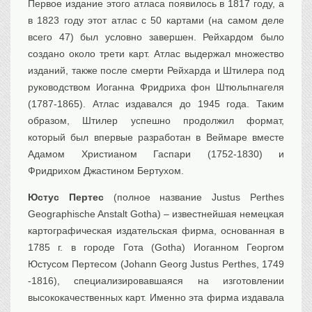
Первое издание этого атласа появилось в 1817 году, а
в 1823 году этот атлас с 50 картами (на самом деле
всего 47) был условно завершен. Рейхардом было
создано около трети карт. Атлас выдержал множество
изданий, также после смерти Рейхарда и Штилера под
руководством Иоганна Фридриха фон Штюльпнагеля
(1787-1865). Атлас издавался до 1945 года. Таким
образом, Штилер успешно продолжил формат,
который был впервые разработан в Веймаре вместе
Адамом Христианом Гаспари (1752-1830) и
Фридрихом Джастином Бертухом.
Юстус Пертес
(полное название Justus Perthes
Geographische Anstalt Gotha) – известнейшая немецкая
картографическая издательская фирма, основанная в
1785 г. в городе Гота (Gotha) Иоганном Георгом
Юстусом Пертесом (Johann Georg Justus Perthes, 1749
-1816), специализировавшаяся на изготовлении
высококачественных карт. Именно эта фирма издавала