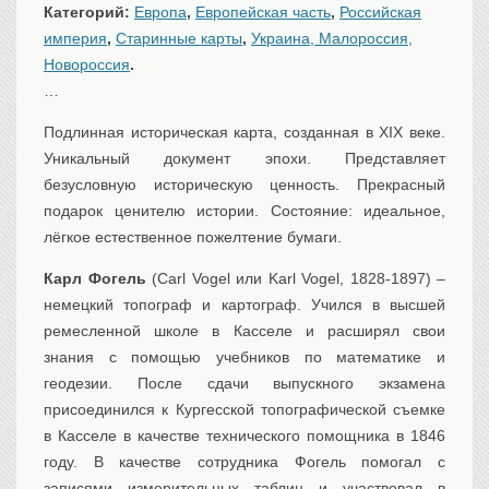
Категорий:
Европа
,
Европейская часть
,
Российская
Транспорт
империя
,
Старинные карты
,
Украина, Малороссия,
Флот, кораблестроение
Новороссия
.
Связь
…
Букинистика
Подлинная историческая карта, созданная в XIX веке.
Медицина
Уникальный документ эпохи. Представляет
Оружие, военная
атрибутика
безусловную историческую ценность. Прекрасный
подарок ценителю истории. Состояние: идеальное,
Выставочные
экспонаты XVI-XIXв.
лёгкое естественное пожелтение бумаги.
Досуг
Карл Фогель
(Carl Vogel или Karl Vogel, 1828-1897) –
Разное
немецкий топограф и картограф. Учился в высшей
ремесленной школе в Касселе и расширял свои
знания с помощью учебников по математике и
геодезии. После сдачи выпускного экзамена
присоединился к Кургесской топографической съемке
в Касселе в качестве технического помощника в 1846
году. В качестве сотрудника Фогель помогал с
записями измерительных таблиц и участвовал в