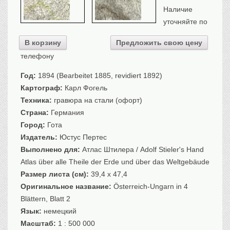
Санкт-Петербург
Наличие
уточняйте по
Российская империя
Прочие
В корзину
Предложить свою цену
Севастополь, Крым
телефону
Ценные бумаги
Год:
1894 (Bearbeitet 1885, revidiert 1892)
История моды.
Униформа
Картограф:
Карл Фогель
Техника:
гравюра на стали (офорт)
Гражданская мода
Страна:
Германия
Униформа
Город:
Гота
Охота. Флора. Фауна
Издатель:
Юстус Пертес
Фауна
Выполнено для:
Атлас Штилера / Adolf Stieler's Hand
Флора
Atlas über alle Theile der Erde und über das Weltgebäude
Охота
Размер листа (см):
39,4 x 47,4
Рыбы, рыбалка
Оригинальное название:
Österreich-Ungarn in 4
Техника, транспорт,
архитектура
Blättern, Blatt 2
Язык:
немецкий
Архитектура
Масштаб:
1 : 500 000
Техника