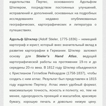
издательства Пертес, основанного Адольфом
Штилером, посредством постоянных улучшений,
исправлений и дополнений, основанных на подробных
исследованиях недавно опубликованных
географических, картографических и литература о
путешествиях.
Адольф Штилер
(Adolf Stieler, 1775-1836) – немецкий
картограф и юрист, который внес значительный вклад в
развитие картографии в Германии. Штилер заложил
основу для
Stieler’s Hand Atlas
, ведущей
картографической работы на протяжении 19-го и до
середины 20-го века. В 1812 году Штилер обьединился
с Кристианом Готлибом Рейхардом (1758-1837), чтобы
создать с ним атлас. Результат был представлен в 1815
году издателю Пертесу. Атлас имел удобный формат,
максимальную точность, ясность и полноту, но, тем не
менее, однородность проекций и масштабов, красивую
бумагу, хорошую печать и довольно низкую цену.