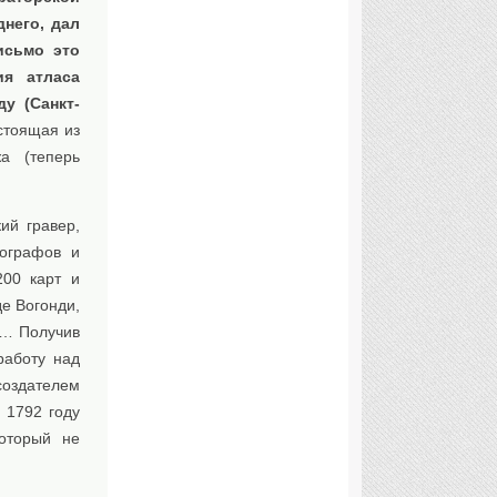
днего, дал
исьмо это
ия атласа
у (Санкт-
стоящая из
а (теперь
ий гравер,
еографов и
200 карт и
де Вогонди,
а… Получив
работу над
создателем
 1792 году
оторый не