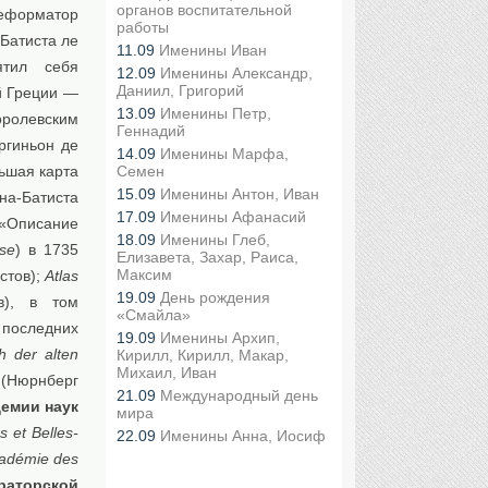
органов воспитательной
реформатор
работы
Батиста ле
11.09
Именины Иван
ятил себя
12.09
Именины Александр,
Даниил, Григорий
й Греции —
13.09
Именины Петр,
ролевским
Геннадий
ргиньон де
14.09
Именины Марфа,
ьшая карта
Семен
15.09
Именины Антон, Иван
на-Батиста
17.09
Именины Афанасий
 «Описание
18.09
Именины Глеб,
ise
) в 1735
Елизавета, Захар, Раиса,
Максим
истов);
Atlas
19.09
День рождения
в), в том
«Смайла»
 последних
19.09
Именины Архип,
h der alten
Кирилл, Кирилл, Макар,
Михаил, Иван
(Нюрнберг
21.09
Международный день
демии наук
мира
s et Belles-
22.09
Именины Анна, Иосиф
adémie des
раторской