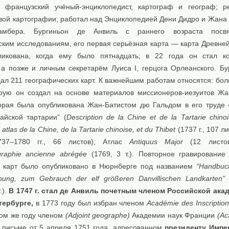
 французский учёный-энциклопедист, картограф и географ; 
овой картографии; работал над Энциклопедией Дени Дидро и Жана 
амбера. Бургиньон де Анвиль с раннего возраста посв
ским исследованиям, его первая серьёзная карта — карта Древне
икована, когда ему было пятнадцать; в 22 года он стал ко
 а позже и личным секретарём Луиса I, герцога Орлеанского. Бу
ал 211 географических карт. К важнейшим работам относятся: бол
орую он создал на основе материалов миссионеров-иезуитов Жа
орая была опубликована Жан-Батистом дю Гальдом в его труде
айской тартарии” (
Description de la Chine et de la Tartarie chino
atlas de la Chine, de la Tartarie chinoise, et du Thibet
(1737 г., 107 л
37–1780 гг., 66 листов); Атлас
Antiquus Major
(12 листо
raphie ancienne abrégée
(1769, 3 т.). Повторное гравирование
 карт было опубликовано в Нюрнберге под названием
“Handbuc
bung, zum Gebrauch der elf größeren Danvillischen Landkarten”
.).
В 1747 г. стал де Анвиль почетным членом Российской ака
тербурге,
в 1773 году был избран членом
Académie des Inscription
том же году членом
(Adjoint geographe)
Академии наук Франции
(Ac
В письме от 5 апреля 1751 года, адресованном
президенту Импе