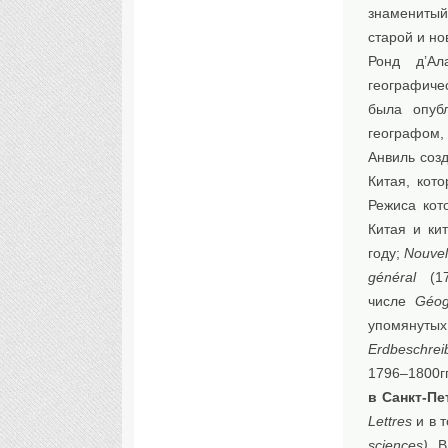
знаменитый
старой и н
Ронд д’Ал
географиче
была опубл
географом,
Анвиль созд
Китая, кот
Режиса кот
Китая и кит
году;
Nouvel 
général
(17
числе
Géog
упомянутых
Erdbeschrei
1796–1800гг
в Санкт-Пе
Lettres
и в 
sciences)
. 