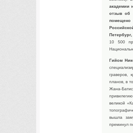
академии н
отзыв об 
помещено
Российско
Петербург, 
10 500 пр
Национальн
Гийом Ник
специализи
граверов, 
планов, в т
Жана-Батис
привилегию
великой «К
топографич
вышла зам
преминул по