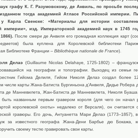
аук графу К. Г. Разумовскому, де Анвиль, по просьбе после
изданном тогда академией Атласе Российской империи. П
 у Карла Свенске: «Материалы для истории составлен
й империи», изд. Императорской академией наук в 1745 год
1866).
После смери де Анвиля его громадная коллекция карт (со
едметов) была куплена для Королевской библиотеки Париж
ая Библиотеке Франции –
Bibliothèque nationale de France
).
оля Делаэ
(Guillaume Nicolas Delahaye, 1725-1802) – французск
ровавшийся на географии и топографии. Выходец из семьи г
крестник Гийома Делиля, Гийом Николя Делаэ создал более 1
ом числе карты Жана-Батиста Бургиньона д’Анвиля, Дидье Робера 
та де Манневилета, Жан-Батиста де Манневилета, Николя Буаш
 быть названным первым гравером короля (для чего он начал 
артой королевской охоты» недалеко от Версаля), он считается 
еской гравюры. Его дочь, Антуанетта Мари Делаэ (1773–1857), в
уж за известного географа Жана-Дени Барбье дю Бокажа, к
ручить своему тестю гравировать свои карты.