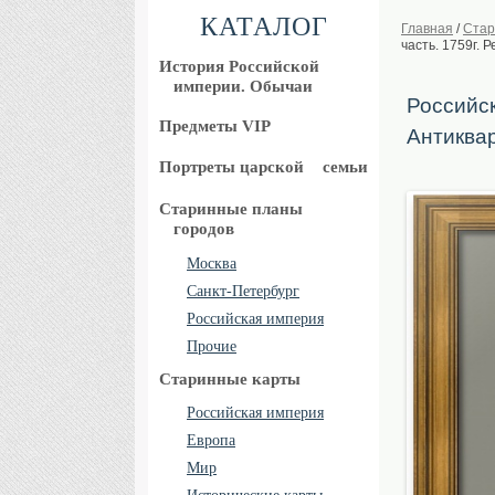
КАТАЛОГ
Главная
/
Стар
часть. 1759г. 
История Российской
империи. Обычаи
Российск
Предметы VIP
Антиква
Портреты царской
семьи
Старинные планы
городов
Москва
Санкт-Петербург
Российская империя
Прочие
Старинные карты
Российская империя
Европа
Мир