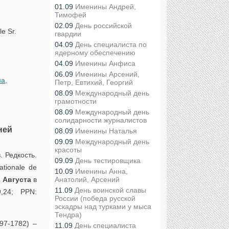
01.09
Именины Андрей,
Тимофей
02.09
День российской
le Sr.
гвардии
04.09
День специалиста по
ядерному обеспечению
04.09
Именины Анфиса
06.09
Именины Арсений,
а,
Петр, Евтихий, Георгий
08.09
Международный день
грамотности
08.09
Международный день
солидарности журналистов
ней
08.09
Именины Наталья
09.09
Международный день
красоты
. Редкость.
09.09
День тестировщика
ationale de
10.09
Именины Анна,
 Августа
в
Анатолий, Арсений
11.09
День воинской славы
9,24; PPN:
России (победа русской
эскадры над турками у мыса
Тендра)
697-1782) –
11.09
День специалиста