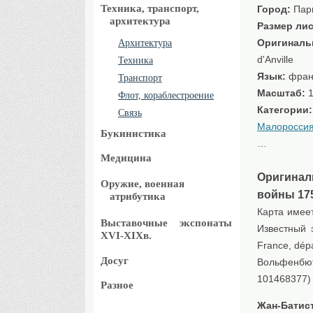
Техника, транспорт,
Город:
Пар
архитектура
Размер лис
Оригиналь
Архитектура
d'Anville
Техника
Язык:
фран
Транспорт
Масштаб:
1
Флот, кораблестроение
Категории
Связь
Малороссия
Букинистика
…
Медицина
Оригинал
Оружие, военная
войны 175
атрибутика
Карта имеет
Выставочные
экспонаты
Известный 
XVI-XIXв.
France, dép
Досуг
Вольфенбют
101468377)
Разное
Жан-Батис