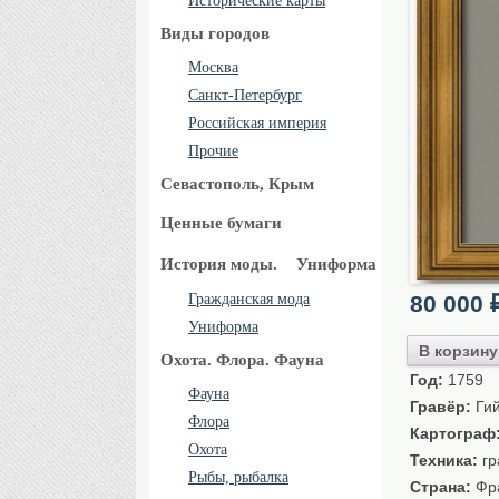
Исторические карты
Виды городов
Москва
Санкт-Петербург
Российская империя
Прочие
Севастополь, Крым
Ценные бумаги
История моды.
Униформа
Гражданская мода
80 000
Униформа
В корзину
Охота. Флора. Фауна
Год:
1759
Фауна
Гравёр:
Гий
Флора
Картограф
Охота
Техника:
гр
Рыбы, рыбалка
Страна:
Фр