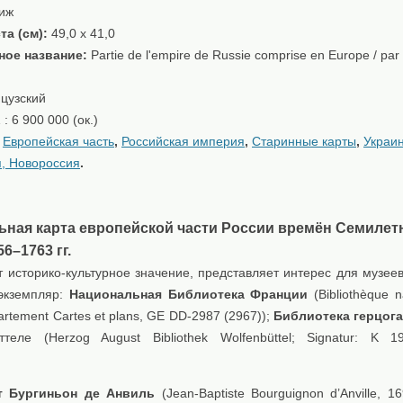
иж
та (см):
49,0 x 41,0
ное название:
Partie de l'empire de Russie comprise en Europe / par 
цузский
 : 6 900 000 (ок.)
:
Европейская часть
,
Российская империя
,
Старинные карты
,
Украин
, Новороссия
.
ьная карта европейской части России времён Семилет
6–1763 гг.
 историко-культурное значение, представляет интерес для музеев
экземпляр:
Национальная Библиотека Франции
(Bibliothèque n
artement Cartes et plans, GE DD-2987 (2967));
Библиотека герцога
теле (Herzog August Bibliothek Wolfenbüttel; Signatur: K 1
т Бургиньон де Анвиль
(Jean-Baptiste Bourguignon d’Anville, 1