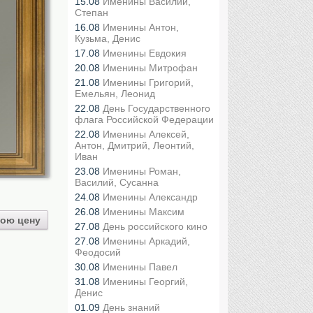
15.08
Именины Василий,
Степан
16.08
Именины Антон,
Кузьма, Денис
17.08
Именины Евдокия
20.08
Именины Митрофан
21.08
Именины Григорий,
Емельян, Леонид
22.08
День Государственного
флага Российской Федерации
22.08
Именины Алексей,
Антон, Дмитрий, Леонтий,
Иван
23.08
Именины Роман,
Василий, Сусанна
24.08
Именины Александр
26.08
Именины Максим
ою цену
27.08
День российского кино
27.08
Именины Аркадий,
Феодосий
30.08
Именины Павел
31.08
Именины Георгий,
Денис
01.09
День знаний