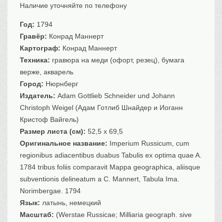
Наличие уточняйте по телефону
Транспорт
Флот, кораблестроение
Год:
1794
Связь
Гравёр:
Конрад Маннерт
Картограф:
Конрад Маннерт
Букинистика
Техника:
гравюра на меди (офорт, резец), бумага
Медицина
верже, акварель
Оружие, военная
атрибутика
Город:
Нюрнберг
Издатель:
Adam Gottlieb Schneider und Johann
Выставочные
экспонаты XVI-XIXв.
Christoph Weigel (Адам Готлиб Шнайдер и Иоганн
Кристоф Вайгель)
Досуг
Размер листа (см):
52,5 x 69,5
Разное
Оригинальное название:
Imperium Russicum, cum
regionibus adiacentibus duabus Tabulis ex optima quae A.
1784 tribus foliis comparavit Mappa geographica, aliisque
subventionis delineatum a C. Mannert, Tabula Ima.
Norimbergae. 1794
Язык:
латынь, немецкий
Масштаб:
(Werstae Russicae; Milliaria geograph. sive