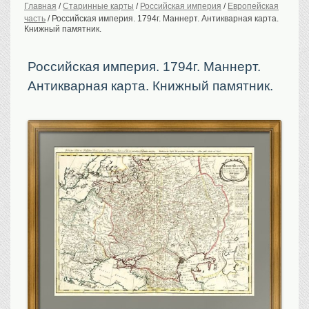
Главная
/
Старинные карты
/
Российская империя
/
Европейская
часть
/
Российская империя. 1794г. Маннерт. Антикварная карта.
История Российской
империи. Обычаи
Книжный памятник.
Предметы VIP
Российская империя. 1794г. Маннерт.
Портреты царской
семьи
Антикварная карта. Книжный памятник.
Старинные планы
городов
Москва
Санкт-Петербург
Российская империя
Прочие
Старинные карты
Российская империя
Европа
Мир
Исторические карты
Виды городов
Москва