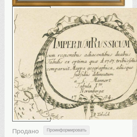
Санкт-Петербург
Российская империя
Прочие
Севастополь, Крым
Ценные бумаги
История моды.
Униформа
Гражданская мода
Униформа
Охота. Флора. Фауна
Фауна
Флора
Охота
Рыбы, рыбалка
Техника, транспорт,
архитектура
Архитектура
Продано
Техника