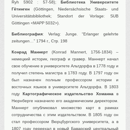
Ryh 5902 : 57-58);
Библиотека Университете
Гётинген
(Göttingen, Niedersächsische Staats- und
Universitätsbibliothek; Standort der Vorlage: SUB
Göttingen <MAPP 5032>).
Библиография
: Verlag: Junge. “Erlanger gelehrte
zeitungen…” 1794 г., Стр. 198
Конрад Маннерт
(Konrad Mannert, 1756-1834) –
немецкий историк, географ и гравер. Маннерт начал
свое обучение в университете Альтдорфа в 1778 году и
получил степень магистра в 1783 году. В 1797 году он
был назначен полным профессором истории и
восточных языков в университете Альтдорфа. В 1803
году
Картографическое издательство Хоманна
в
Нюрнберге назначило его академическим директором.
Маннерт опубликовал множество карт в рамках
сотрудничества с этим издательством. В 1805 году он
стал профессором Вюрцбургского университета, а в
1807 году переехал в новый Баварский центральный