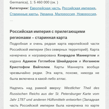
Germanica), 1: 5 460 000 (ок. )
Категории:
Европейская часть
,
Российская империя
,
Старинные карты
,
Украина, Малороссия, Новороссия
.
…
Российская империя с прилегающими
регионами – старинная карта
Подробная и очень редкая карта европейской части
Российской империи (без северных территорий). Карта
начерчена и награвирована
Конрадом Маннертом
и
издана
Адамом Готлибом Шнайдером
и
Иоганном
Кристофом Вайгелем
. Карты Маннерта вообще
чрезвычайно редки. Эта карта, похоже, никогда не
была включена в какой-либо атлас.
Надпись над рамкой вверху:
Westlicher Theil des
Russischen Reichs aus der St. Petersburger Karte vom
Jahr 1787 und anderen Hülfsmitteln entworfen
(Западная
часть Российской империи была начерчена по карте