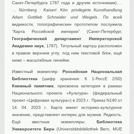
Санкт-Петербурга 1787 года и другим источникам)….
…
Nürnberg : Kaiserl. Kön. privilegirte Kunsthandlung
Adam Gottlieb Schneider und Weigels
. По всей
видимости, топографическин прототипом послужила
“Карта Российской империи” (Санкт-Петербург,
Географический департамент Императорской
Академии наук
, 1787). Титульный картуш расположен
в правом верхнем углу, под ним текстовой блок, ещё
ниже – масштабные линейки.
Известный экземпляр:
Российская Национальная
Библиотека
(шифр хранения: К 1-РоссЕ 2/50)
Книжный памятник
, присвоена категория в рамках
Национального проекта «Культура» (федеральный
проект «Цифровая культура») в 2023 г.. Приказ N140 от
14. 04. 2023 г.. Карта имеет историко-культурное
значение, представляет интерес для музеев. Редкость.
Ещё звестные экземпляры:
Библиотека
Университете Берн
(Universitätsbibliothek Bern, MUE