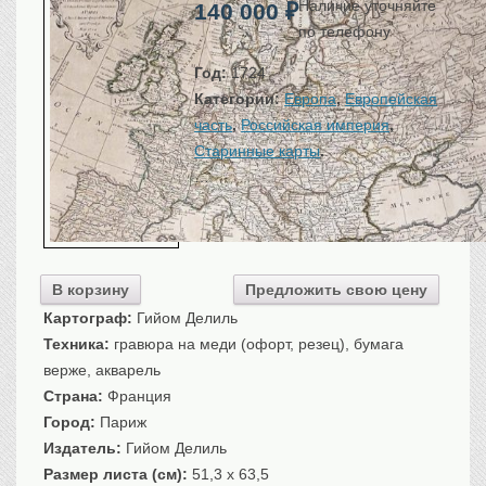
Наличие уточняйте
140 000
₽
Санкт-Петербург
по телефону
Российская империя
Год:
1724
Прочие
Категории:
Европа
,
Европейская
Севастополь, Крым
часть
,
Российская империя
,
Ценные бумаги
Старинные карты
.
…
История моды.
Униформа
Гражданская мода
Униформа
Охота. Флора. Фауна
В корзину
Предложить свою цену
Фауна
Картограф:
Гийом Делиль
Флора
Техника:
гравюра на меди (офорт, резец), бумага
Охота
верже, акварель
Рыбы, рыбалка
Страна:
Франция
Техника, транспорт,
архитектура
Город:
Париж
Издатель:
Гийом Делиль
Архитектура
Размер листа (см):
51,3 x 63,5
Техника