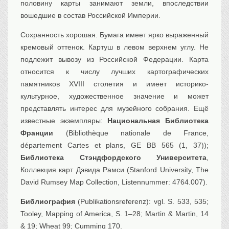
половину карты занимают земли, впоследствии
вошедшие в состав Российской Империи.
Сохранность хорошая. Бумага имеет ярко выраженный
кремовый оттенок. Картуш в левом верхнем углу. Не
подлежит вывозу из Российской Федерации. Карта
относится к числу лучших картографических
памятников XVIII столетия и имеет историко-
культурное, художественное значение и может
представлять интерес для музейного собрания. Ещё
известные экземпляры:
Национальная Библиотека
Франции
(Bibliothèque nationale de France,
département Cartes et plans, GE BB 565 (1, 37));
Библиотека
Стэндфордского Университета
,
Коллекция карт Дэвида Рамси (Stanford University, The
David Rumsey Map Collection,
Listennummer:
4764.007
).
Библиография
(Publikationsreferenz): vgl. S. 533, 535;
Tooley, Mapping of America, S. 1–28; Martin & Martin, 14
& 19; Wheat 99; Cumming 170.