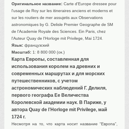
Оригинальное название:
Carte d'Europe dressee pour
Транспорт
l'usage de Roy sur les itineraires anciens et moderns et
Флот, кораблестроение
sur les routiers de mer assujetis aux Observations
Связь
astronomiques by G. Delisle Premier Geographe de SM
Букинистика
de l'Academie Royale des Sciences. Ein Paris, chez
Медицина
l'Auteur Quay de l'Horloge mit Privilege, Mai 1724.
Язык:
французский
Оружие, военная
атрибутика
Масштаб:
1: 8 800 000 (ок.)
Карта Европы, составленная для
Выставочные
экспонаты XVI-XIXв.
использования королем на древних и
Досуг
современных маршрутах и ​​для морских
Разное
путешественников, с учетом
астрономических наблюдений Г. Делиля,
первого географа Ее Величества
Королевской академии наук. В Париже, у
автора Quay de l’Horloge mit Privilege, май
1724 г.
Несмотря на то, что карта носит название “Европа”,