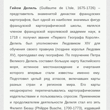
Гийом Делиль
(Guillaume de L’Isle, 1675-1726) –
представитель знаменитой династии французских
картографов, был одной из наиболее значимых фигур
французской картографической школы, являлся
членом французской королевской академии наук, в
1718 г. получил звание «Первого Географа Короля».
Делиль был уполномочен Людовиком XIV для
обучения своего правнука (позднее королья Людовик
XV), преподавал ему географию. По поручению Петра
Великого Делиль составил большую карту Каспийского
моря, истинное местонахождение и очертания
которого впервые стали известны именно ему.
Подготовил целый ряд атласов, включавших карты
разных стран и регионов мира. Его карты
неоднократно перепечатывались картографическими
издательствами и пользовались спросом. Приемником
и продолжателем деятельности Делиля стал его зять
Филипп Бюаш (Philippe Buache, 1700-1773), издавший