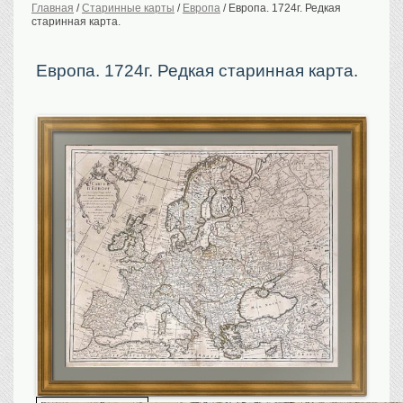
Главная
/
Старинные карты
/
Европа
/
Европа. 1724г. Редкая
старинная карта.
История Российской
империи. Обычаи
Предметы VIP
Европа. 1724г. Редкая старинная карта.
Портреты царской
семьи
Старинные планы
городов
Москва
Санкт-Петербург
Российская империя
Прочие
Старинные карты
Российская империя
Европа
Мир
Исторические карты
Виды городов
Москва