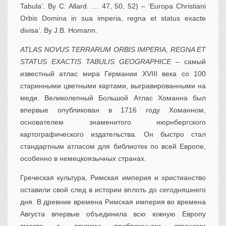
Tabula’. By C. Allard. … 47, 50, 52) – ‘Europa Christiani
Orbis Domina in sua imperia, regna et status exacte
divisa’. By J.B. Homann.
ATLAS NOVUS TERRARUM ORBIS IMPERIA, REGNA ET
STATUS EXACTIS TABULIS GEOGRAPHICE
– самый
известный атлас мира Германии XVIII века со 100
старинными цветными картами, выгравированными на
меди. Великолепный Большой Атлас Хоманна был
впервые опубликован в 1716 году Хоманном,
основателем знаменитого нюрнбергского
картографического издательства. Он быстро стал
стандартным атласом для библиотек по всей Европе,
особенно в немецкоязычных странах.
Греческая культура, Римская империя и христианство
оставили свой след в истории вплоть до сегодняшнего
дня. В древние времена Римская империя во времена
Августа впервые объединила всю южную Европу