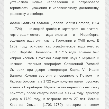
установило новые направления и потребовало
терпимости, уважения к человеческому достоинству,
равенству и свободе.
Иоанн Баптист Хоманн
(Johann Baptist Homann, 1664
—1724) — немецкий гравёр и картограф, основатель
картографического издательства в Нюрнберге,
ведущего издателя карт в Германии в XVIII веке. В
1702 году основал картографическое издательство
«Ioh. Baptisto Homanno». В 1715 году Хоманн был
избран членом Прусской академии наук в Берлине и
назначен главным географом Священной Римской
Империи при дворе императора Карла VI. Иоанн
Баптист Хоманн состоял в переписке с Петром I и
Яковом Брюсом, а в 1722 году получил патент русского
агента в Нюрнберге. Издательство перешло к его сыну
Кристофу после смерти Иоганна в 1724 году. Кристоф
умер в 1730 году, в возрасте всего 27 лет. Иоганн
Кристоф Хоманн (1703–1730) оговорил в своем