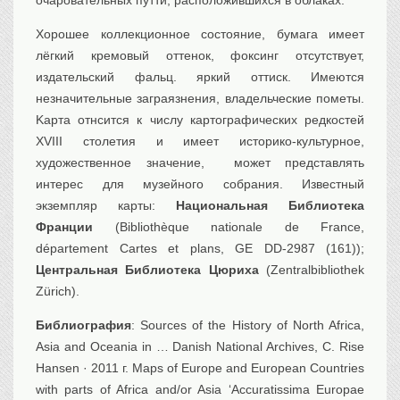
очаровательных путти, расположившихся в облаках.
Хорошее коллекционное состояние, бумага имеет
лёгкий кремовый оттенок, фоксинг отсутствует,
издательский фальц. яркий оттиск. Имеются
незначительные заграязнения, владельческие пометы.
Kарта отнсится к числу картографических редкостей
XVIII столетия и имеет историко-культурное,
художественное значение, может представлять
интерес для музейного собрания. Известный
экземпляр карты:
Национальная Библиотека
Франции
(Bibliothèque nationale de France,
département Cartes et plans, GE DD-2987 (161));
Центральная Библиотека Цюриха
(Zentralbibliothek
Zürich).
Библиография
: Sources of the History of North Africa,
Asia and Oceania in … Danish National Archives, ‎C. Rise
Hansen · 2011 г. Maps of Europe and European Countries
with parts of Africa and/or Asia ‘Accuratissima Europae