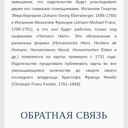
завещании, что издательство будет унаследовано
двумя его главными помощниками, Иоганном Георгом
Эберсбергером (Johann Georg Ebersberger, 1695-1760)
и Иоганном Михаэлем Францем (Johann Michael Franz,
1700-1761), и что оно будет работать только под
названием «
Homann Heirs
». Это обозначение в
различных формах (
Homannsche Heirs, Heritiers de
Homann, Homannianos Herod, Homannschen Erben
и
др.) появляется на картах примерно с 1731 года.
Издательство продолжало публиковать карты во все
уменьшающемся количестве до смерти своего
последнего владельца Кристофа Франца Фембо
(Christoph Franz Fembo, 1781–1848).
ОБРАТНАЯ СВЯЗЬ