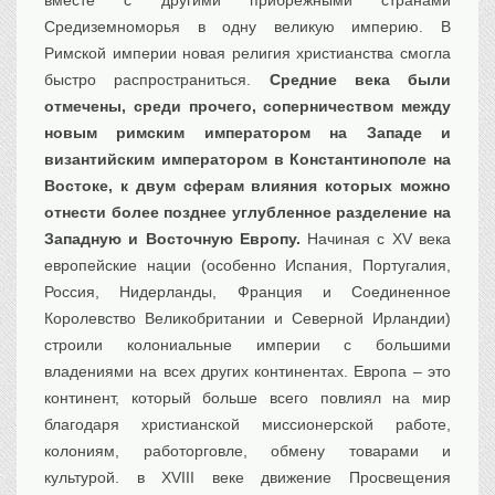
вместе с другими прибрежными странами
Средиземноморья в одну великую империю. В
Римской империи новая религия христианства смогла
быстро распространиться.
Средние века были
отмечены, среди прочего, соперничеством между
новым римским императором на Западе и
византийским императором в Константинополе на
Востоке, к двум сферам влияния которых можно
отнести более позднее углубленное разделение на
Западную и Восточную Европу.
Начиная с XV века
европейские нации (особенно Испания, Португалия,
Россия, Нидерланды, Франция и Соединенное
Королевство Великобритании и Северной Ирландии)
строили колониальные империи с большими
владениями на всех других континентах. Европа – это
континент, который больше всего повлиял на мир
благодаря христианской миссионерской работе,
колониям, работорговле, обмену товарами и
культурой. в XVIII веке движение Просвещения