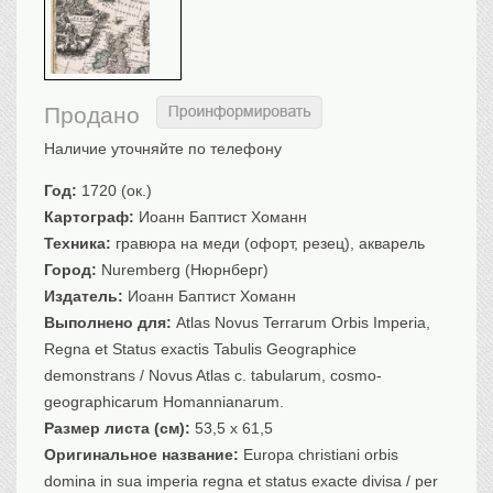
Санкт-Петербург
Российская империя
Прочие
Севастополь, Крым
Продано
Ценные бумаги
Наличие уточняйте по телефону
История моды.
Униформа
Год:
1720 (ок.)
Картограф:
Гражданская мода
Иоанн Баптист Хоманн
Техника:
гравюра на меди (офорт, резец), акварель
Униформа
Город:
Nuremberg (Нюрнберг)
Охота. Флора. Фауна
Издатель:
Иоанн Баптист Хоманн
Фауна
Выполнено для:
Atlas Novus Terrarum Orbis Imperia,
Флора
Regna et Status exactis Tabulis Geographice
Охота
demonstrans / Novus Atlas c. tabularum, cosmo-
Рыбы, рыбалка
geographicarum Homannianarum.
Техника, транспорт,
архитектура
Размер листа (см):
53,5 x 61,5
Оригинальное название:
Europa christiani orbis
Архитектура
domina in sua imperia regna et status exacte divisa / per
Техника