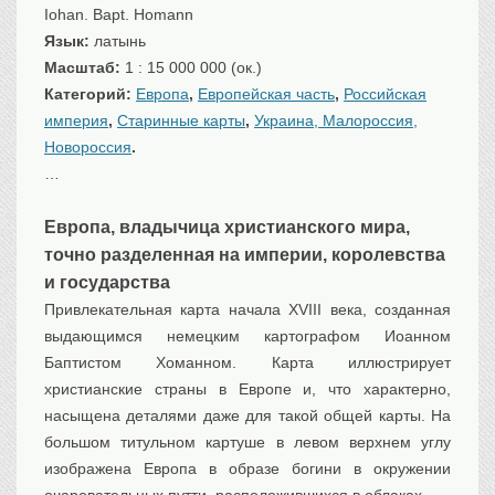
Iohan. Bapt. Homann
Транспорт
Язык:
латынь
Флот, кораблестроение
Масштаб:
1 : 15 000 000 (ок.)
Связь
Категорий:
Европа
,
Европейская часть
,
Российская
Букинистика
империя
,
Старинные карты
,
Украина, Малороссия,
Медицина
Новороссия
.
…
Оружие, военная
атрибутика
Выставочные
Европа, владычица христианского мира,
экспонаты XVI-XIXв.
точно разделенная на империи, королевства
Досуг
и государства
Разное
Привлекательная карта начала XVIII века, созданная
выдающимся немецким картографом Иоанном
Баптистом Хоманном. Карта иллюстрирует
христианские страны в Европе и, что характерно,
насыщена деталями даже для такой общей карты. На
большом титульном картуше в левом верхнем углу
изображена Европa в образе богини в окружении