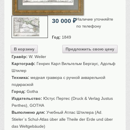
Санкт-Петербург
Российская империя
Наличие уточняйте
Прочие
30 000
₽
по телефону
Севастополь, Крым
Год:
1849
Ценные бумаги
История моды.
Униформа
В корзину
Предложить свою цену
Гравёр:
W. Weiler
Гражданская мода
Картограф:
Генрих Карл Вильгельм Бергаус, Адольф
Униформа
Штилер
Охота. Флора. Фауна
Техника:
медная гравюра с ручной акварельной
Фауна
подкраской
Флора
Город:
Gotha
Охота
Издательство:
Юстус Пертес (Druck & Verlag Justus
Рыбы, рыбалка
Perthes), GOTHA
Техника, транспорт,
архитектура
Выполнено для:
Учебный Атлас Штилера (Ad.
Stieler`s Schul-Atlas über alle Theile der Erde und über
Архитектура
das Weltgebäude)
Техника