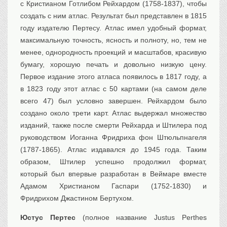
с Кристианом Готлибом Рейхардом (1758-1837), чтобы
создать с ним атлас. Результат был представлен в 1815
году издателю Пертесу. Атлас имел удобный формат,
максимальную точность, ясность и полноту, но, тем не
менее, однородность проекций и масштабов, красивую
бумагу, хорошую печать и довольно низкую цену.
Первое издание этого атласа появилось в 1817 году, а
в 1823 году этот атлас с 50 картами (на самом деле
всего 47) был условно завершен. Рейхардом было
создано около трети карт. Атлас выдержал множество
изданий, также после смерти Рейхарда и Штилера под
руководством Иоганна Фридриха фон Штюльпнагеля
(1787-1865). Атлас издавался до 1945 года. Таким
образом, Штилер успешно продолжил формат,
который был впервые разработан в Веймаре вместе
Адамом Христианом Гаспари (1752-1830) и
Фридрихом Джастином Бертухом.
Юстус Пертес
(полное название Justus Perthes