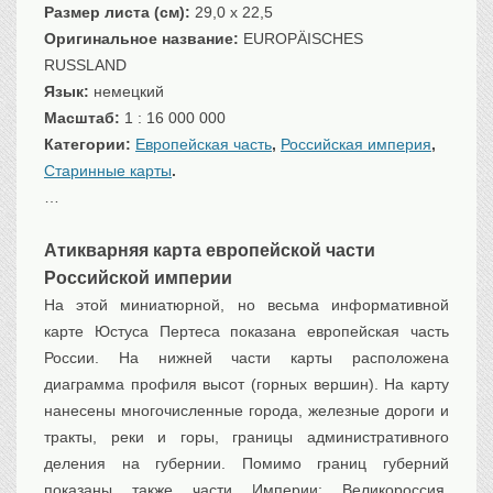
Размер листа (см):
29,0 x 22,5
Транспорт
Оригинальное название:
EUROPÄISCHES
Флот, кораблестроение
RUSSLAND
Связь
Язык:
немецкий
Букинистика
Масштаб:
1 : 16 000 000
Категории:
Европейская часть
,
Российская империя
,
Медицина
Старинные карты
.
Оружие, военная
атрибутика
…
Выставочные
экспонаты XVI-XIXв.
Атикварняя карта европейской части
Досуг
Российской империи
Разное
На этой миниатюрной, но весьма информативной
карте Юстуса Пертеса показана европейская часть
России. На нижней части карты расположена
диаграмма профиля высот (горных вершин). На карту
нанесены многочисленные города, железные дороги и
тракты, реки и горы, границы административного
деления на губернии. Помимо границ губерний
показаны также части Империи: Великороссия,