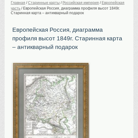
Главная
/
Старинные карты
/
Российская империя
/
Европейская
часть
/
Европейская Россия, диаграмма профиля высот 1849г.
История Российской
империи. Обычаи
Старинная карта – антикварный подарок
Предметы VIP
Европейская Россия, диаграмма
Портреты царской
семьи
профиля высот 1849г. Старинная карта
Старинные планы
городов
– антикварный подарок
Москва
Санкт-Петербург
Российская империя
Прочие
Старинные карты
Российская империя
Европа
Мир
Исторические карты
Виды городов
Москва