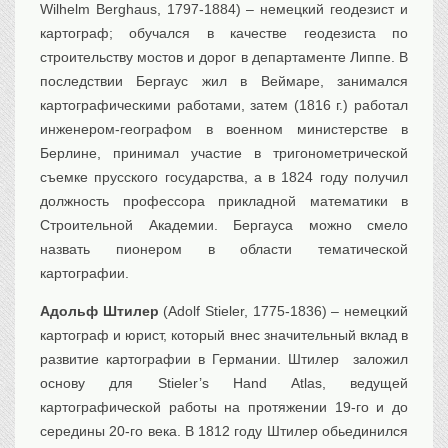
Wilhelm Berghaus, 1797-1884) – немецкий геодезист и
картограф; обучался в качестве геодезиста по
строительству мостов и дорог в департаменте Липпе. В
последствии Бергаус жил в Веймаре, занимался
картографическими работами, затем (1816 г.) работал
инженером-географом в военном министерстве в
Берлине, принимал участие в тригонометрической
съемке прусского государства, а в 1824 году получил
должность профессора прикладной математики в
Строительной Академии. Бергауса можно смело
назвать пионером в области тематической
картографии.
Адольф Штилер
(Adolf Stieler, 1775-1836) – немецкий
картограф и юрист, который внес значительный вклад в
развитие картографии в Германии. Штилер заложил
основу для Stieler’s Hand Atlas, ведущей
картографической работы на протяжении 19-го и до
середины 20-го века. В 1812 году Штилер обьединился