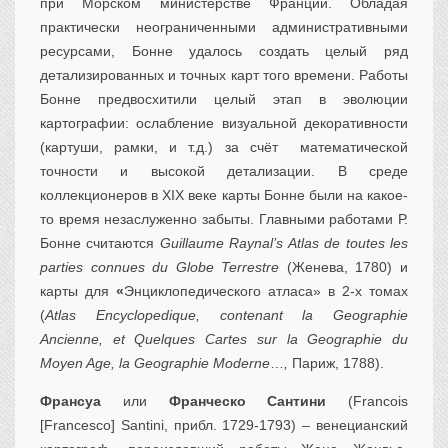
при Морском министерстве Франции. Обладая
практически неограниченными административными
ресурсами, Бонне удалось создать целый ряд
детализированных и точных карт того времени. Работы
Бонне предвосхитили целый этап в эволюции
картографии: ослабление визуальной декоративности
(картуши, рамки, и т.д.) за счёт математической
точности и высокой детализации. В среде
коллекционеров в XIX веке карты Бонне были на какое-
то время незаслуженно забыты. Главными работами Р.
Бонне считаются
Guillaume Raynal’s Atlas de toutes les
parties connues du Globe Terrestre
(Женева, 1780) и
карты для
«
Энциклопедического атласа» в 2-х томах
(
Atlas Encyclopedique, contenant la Geographie
Ancienne, et Quelques Cartes sur la Geographie du
Moyen Age, la Geographie Moderne
…
,
Париж, 1788).
Франсуа
или
Франческо Сантини
(Francois
[Francesco] Santini, прибл. 1729-1793) – венецианский