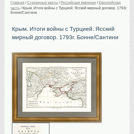
Главная
/
Старинные карты
/
Российская империя
/
Европейская
часть
/
Крым. Итоги войны с Турцией. Ясский мирный договор. 1793г.
История Российской
империи. Обычаи
Бонне/Сантини
Предметы VIP
Крым. Итоги войны с Турцией. Ясский
Портреты царской
семьи
мирный договор. 1793г. Бонне/Сантини
Старинные планы
городов
Москва
Санкт-Петербург
Российская империя
Прочие
Старинные карты
Российская империя
Европа
Мир
Исторические карты
Виды городов
Москва