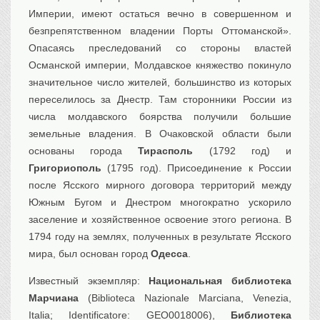
Империи, имеют остаться вечно в совершенном и
безпрепятственном владении Порты Оттоманской».
Опасаясь преследований со стороны властей
Османской империи, Молдавское княжество покинуло
значительное число жителей, большинство из которых
переселилось за Днестр. Там сторонники России из
числа молдавского боярства получили большие
земельные владения. В Очаковской области были
основаны города
Тирасполь
(1792 год) и
Григориополь
(1795 год). Присоединение к России
после Ясского мирного договора территорий между
Южным Бугом и Днестром многократно ускорило
заселение и хозяйственное освоение этого региона. В
1794 году на землях, полученных в результате Ясского
мира, был основан город
Одесса
.
Известный экземпляр:
Национальная библиотека
Марчиана
(Biblioteca Nazionale Marciana, Venezia,
Italia; Identificatore: GEO0018006),
Библиотека