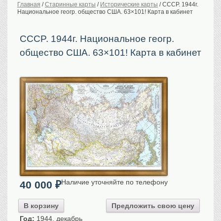
Главная
/
Старинные карты
/
Исторические карты
/
CCCP. 1944г.
Национальное геогр. общество США. 63×101! Карта в кабинет
История Российской
империи. Обычаи
Предметы VIP
CCCP. 1944г. Национальное геогр.
общество США. 63×101! Карта в кабинет
Портреты царской
семьи
Старинные планы
городов
Москва
Санкт-Петербург
Российская империя
Прочие
Старинные карты
Российская империя
Европа
Мир
Наличие уточняйте по телефону
40 000
₽
Исторические карты
Виды городов
В корзину
Предложить свою цену
Москва
Год:
1944, декабрь