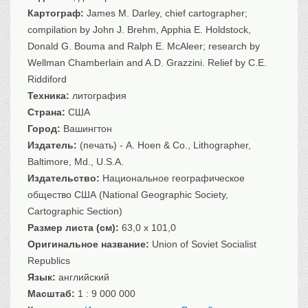
Санкт-Петербург
Картограф:
James M. Darley, chief cartographer;
compilation by John J. Brehm, Apphia E. Holdstock,
Российская империя
Donald G. Bouma and Ralph E. McAleer; research by
Прочие
Wellman Chamberlain and A.D. Grazzini. Relief by C.E.
Севастополь, Крым
Riddiford
Ценные бумаги
Техника:
литография
Страна:
США
История моды.
Униформа
Город:
Вашингтон
Гражданская мода
Издатель:
(печать) - A. Hoen & Co., Lithographer,
Униформа
Baltimore, Md., U.S.A.
Охота. Флора. Фауна
Издательство:
Национальное географическое
Фауна
общество США (National Geographic Society,
Флора
Cartographic Section)
Охота
Размер листа (см):
63,0 x 101,0
Оригинальное название:
Рыбы, рыбалка
Union of Soviet Socialist
Republics
Техника, транспорт,
архитектура
Язык:
английский
Архитектура
Масштаб:
1 : 9 000 000
Техника