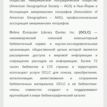
общества: Американское географическое общество
(American Geographical Society – AGS) в Нью-Йорке и
Ассоциация американских географов (Association of
American Geographers – AAG), профессиональная
ассоциация американских географов.
O
nline
C
omputer
L
ibrary
C
enter, Inc.
(OCLC)
—
некоммерческий членский компьютерный
библиотечный сервис и научно-исследовательская
организация, общественной целью которой является
расширение доступа к мировой информации и
сокращение расходов на информацию. Более 72
тысяч библиотек в 170 странах и территориях
используют услуги OCLC для поиска, приобретения,
каталогизации, заимствования и сохранение
библиотечных материалов. OCLC и её библиотеки-
члены совместно создают и поддерживают
крупнейший в мире библиографический каталог.