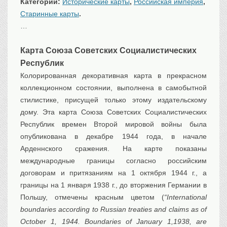
Категории:
Исторические карты
,
Российская империя
,
Транспорт
Старинные карты
.
Флот, кораблестроение
…
Связь
Букинистика
Карта Союза Советских Социалистических
Республик
Медицина
Колорированная декоративная карта в прекрасном
Оружие, военная
атрибутика
коллекционном состоянии, выполнена в самобытной
стилистике, присущей только этому издательскому
Выставочные
экспонаты XVI-XIXв.
дому. Эта карта Союза Советских Социалистических
Досуг
Республик времен Второй мировой войны была
опубликована в декабре 1944 года, в начале
Разное
Арденнского сражения. На карте показаны
международные границы согласно российским
договорам и притязаниям на 1 октября 1944 г., а
границы на 1 января 1938 г., до вторжения Германии в
Польшу, отмечены красным цветом (
“International
boundaries according to Russian treaties and claims as of
October 1, 1944. Boundaries of January 1,1938, are