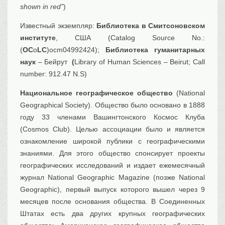
shown in red”
)
Известный экземпляр:
Библиотека в Смитсоновском
институте
, США (Catalog Source No.:
(
OC
o
LC
)ocm04992424);
Библиотека гуманитарных
наук
– Бейрут
(
Library of Human Sciences – Beirut;
Call
number:
912.47 N.S)
Национальное географическое общество
(National
Geographical Society). Общество было основано в 1888
году 33 членами Вашингтонского Космос Клуба
(Cosmos Club). Целью ассоциации было и является
ознакомление широкой публики с географическими
знаниями. Для этого общество спонсирует проекты
географических исследований и издает ежемесячный
журнал National Geographic Magazine (позже National
Geographic), первый выпуск которого вышел через 9
месяцев после основания общества. В Соединенных
Штатах есть два других крупных географических