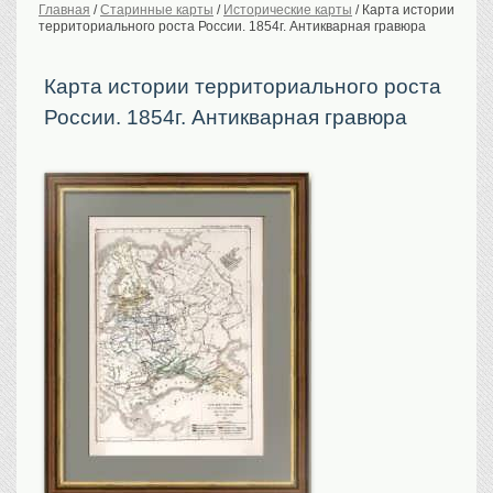
Главная
/
Старинные карты
/
Исторические карты
/
Карта истории
территориального роста России. 1854г. Антикварная гравюра
История Российской
империи. Обычаи
Предметы VIP
Карта истории территориального роста
России. 1854г. Антикварная гравюра
Портреты царской
семьи
Старинные планы
городов
Москва
Санкт-Петербург
Российская империя
Прочие
Старинные карты
Российская империя
Европа
Мир
Исторические карты
Виды городов
Москва