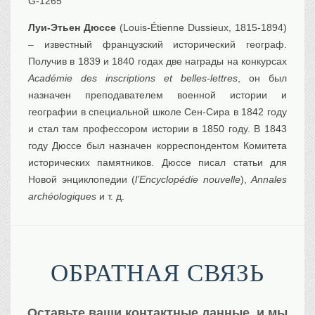
G-1265
Луи-Этьен Дюссе
(Louis-Étienne Dussieux, 1815-1894)
– известный французский исторический географ.
Получив в 1839 и 1840 годах две награды на конкурсах
Académie des inscriptions et belles-lettres
, он был
назначен преподавателем военной истории и
географии в специальной школе Сен-Сира в 1842 году
и стал там профессором истории в 1850 году. В 1843
году Дюссе был назначен корреспондентом Комитета
исторических памятников. Дюссе писал статьи для
Новой энциклопедии (
l’Encyclopédie nouvelle
),
Annales
archéologiques
и т. д.
ОБРАТНАЯ СВЯЗЬ
Оставьте ваши контактные данные, и мы