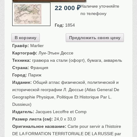
Санкт-Петербург
Наличие уточняйте
22 000
₽
Российская империя
по телефону
Прочие
Год:
1854
Севастополь, Крым
В корзину
Предложить свою цену
Ценные бумаги
Гравёр:
Marlier
История моды.
Униформа
Картограф:
Луи-Этьен Дюссе
Техника:
Гражданская мода
гравюра на стали (офорт), бумага, акварель
Страна:
Франция
Униформа
Город:
Париж
Охота. Флора. Фауна
Издание:
Общий атлас физической, политической и
Фауна
исторической географии Л. Дюссье (Atlas General De
Флора
Geographie Physique, Politique Et Historique Par L.
Охота
Dussieux)
Рыбы, рыбалка
Издатель:
Jacques Lecoffre et Comp
Техника, транспорт,
архитектура
Размер листа (см):
24,0 x 33,0
Оригинальное название:
Carte pour servir a l'histoire
Архитектура
DE LA FORMATION TERRITORIALE DE LA RUSSIE par
Техника