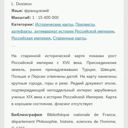
L. Dusseux
Транспорт
Язык:
французский
Флот, кораблестроение
Масштаб:
1 : 15 400 000
Связь
Категории:
Исторические карты
,
Предметы,
Букинистика
артефакты, антиквариат истории Российской империи
,
Медицина
Российская империя
,
Старинные карты
.
…
Оружие, военная
атрибутика
На старинной исторической карте показан рост
Выставочные
экспонаты XVI-XIXв.
Российской империи с XVII века. Присоединение
Досуг
земель, ранее принадлежавших Турции, Швеции,
Польше и Персии отмечены датой. На карту нанесены
Разное
крупные города, горы и реки. Редкий документ эпохи,
подтверждающий неподдельный интерес зарубежных
ученых XIX века к истории Российской Империи. Карта
в хорошем состоянии, фоксинг отсутствует.
Библиография
: Bibliothèque nationale de France,
département Philosophie, histoire, sciences de l’homme,