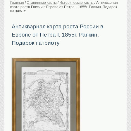
Главная
/
Старинные карты
/
Исторические карты
/
Антикварная
карта роста России в Европе от Петра I. 1855г. Рапкин. Подарок
История Российской
империи. Обычаи
патриоту
Предметы VIP
Антикварная карта роста России в
Портреты царской
семьи
Европе от Петра I. 1855г. Рапкин.
Старинные планы
городов
Подарок патриоту
Москва
Санкт-Петербург
Российская империя
Прочие
Старинные карты
Российская империя
Европа
Мир
Исторические карты
Виды городов
Москва