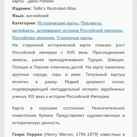
карты - Джон Рапкин
Транспорт
Издание:
Tallis's Illustrated Atlas
Флот, кораблестроение
Язык:
английский
Связь
Категории:
Исторические карты
,
Предметы,
Букинистика
артефакты, антиквариат истории Российской империи
,
Российская империя
,
Старинные карты
.
Медицина
На старинной исторической карте показан рост
Оружие, военная
атрибутика
Российской империи с XVII века. Присоединение
земель, ранее принадлежавших Турции, Швеции,
Выставочные
экспонаты XVI-XIXв.
Польше и Персии отмечены датой. На карту нанесены
Досуг
крупные города, горы и реки. Титульный картуш
вплетен в рамку. Редкий документ эпохи,
Разное
подтверждающий неподдельный интерес зарубежных
ученых XIX века к истории Российской Империи.
Карта в хорошем состоянии. Незначительное
пожелтение бумаги. Представляет художественную и
историческую ценность.
Генри Уоррен
(Henry Warren, 1794-1879) известных в