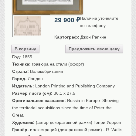
Санкт-Петербург
Российская империя
Наличие уточняйте
29 900
₽
Прочие
по телефону
Севастополь, Крым
Картограф:
Джон Рапкин
Ценные бумаги
В корзину
Предложить свою цену
История моды.
Униформа
Год:
1855
Гражданская мода
Техника:
гравюра на стали (офорт)
Униформа
Страна:
Великобритания
Охота. Флора. Фауна
Город:
Лондон
Фауна
Издатель:
London Printing and Publishing Company
Флора
Размер листа (см):
36,1 x 27,5
Охота
Оригинальное название:
Russia in Europe. Showing
the territorial acquisitions since the time of Peter the
Рыбы, рыбалка
Great.
Техника, транспорт,
архитектура
Художник:
(автор декоративной рамки) Генри Уоррен
Архитектура
Гравёр:
иллюстраций (декоративной рамки) - R. Wallis;
Техника