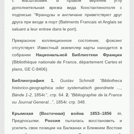
с масштабами. В правом верхнем углу
дополнительная врезка вида Константинополя с
подписью “Французы и англичане приветствуют друг
друга при входе в порт (Batiments Francais et Anglais se
saluant a leur entree dans le port).
Прекрасное коллекционное состояние, фоксинг
отсутствует. Известный экземпляр карты находится в
собрании
Национальной Библиотеки Франции
(Bibliothèque nationale de France, département Cartes et
plans, GE C-8406).
Библиография
:
1.
Gustav Schmidt “Bibliotheca
historico-geographica oder systematisch geordnete …,
Bände 1-2,
1854г.”, стр. 64.
2.
“Bibliographie de la France
ou Journal General..
.”, 1854г. стр. 348.
Крымская (Восточная) война 1853–1856 гг.
Предпосылки.
Россия
пыталась восстановить и
усилить свои позиции на Балканах и Ближнем Востоке