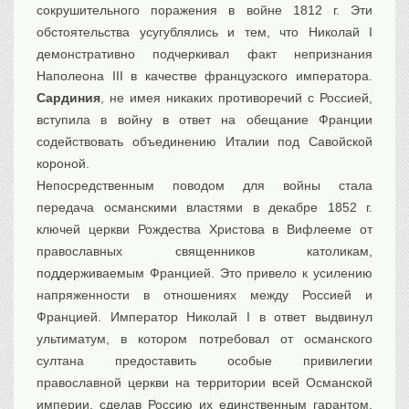
сокрушительного поражения в войне 1812 г. Эти
обстоятельства усугублялись и тем, что Николай I
демонстративно подчеркивал факт непризнания
Наполеона III в качестве французского императора.
Сардиния
, не имея никаких противоречий с Россией,
вступила в войну в ответ на обещание Франции
содействовать объединению Италии под Савойской
короной.
Непосредственным поводом для войны стала
передача османскими властями в декабре 1852 г.
ключей церкви Рождества Христова в Вифлееме от
православных священников католикам,
поддерживаемым Францией. Это привело к усилению
напряженности в отношениях между Россией и
Францией. Император Николай I в ответ выдвинул
ультиматум, в котором потребовал от османского
султана предоставить особые привилегии
православной церкви на территории всей Османской
империи, сделав Россию их единственным гарантом.