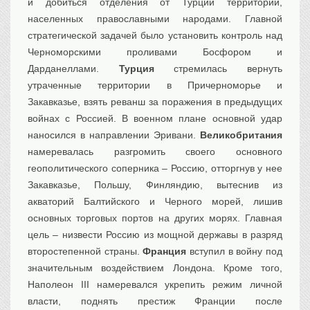
и добиться отделения от Турции территорий,
населенных православными народами. Главной
стратегической задачей было установить контроль над
Черноморскими проливами Босфором и
Дарданеллами.
Турция
стремилась вернуть
утраченные территории в Причерноморье и
Закавказье, взять реванш за поражения в предыдущих
войнах с Россией. В военном плане основной удар
наносился в направлении Эривани.
Великобритания
намеревалась разгромить своего основного
геополитического соперника – Россию, отторгнув у нее
Закавказье, Польшу, Финляндию, вытеснив из
акваторий Балтийского и Черного морей, лишив
основных торговых портов на других морях. Главная
цель – низвести Россию из мощной державы в разряд
второстепенной страны.
Франция
вступил в войну под
значительным воздействием Лондона. Кроме того,
Наполеон III намеревался укрепить режим личной
власти, поднять престиж Франции после