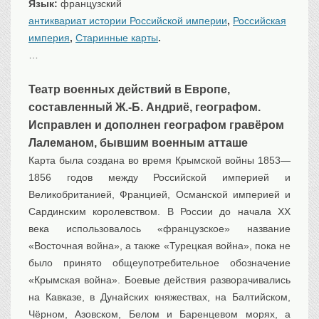
Язык:
французский
Транспорт
антиквариат истории Российской империи
,
Российская
Флот, кораблестроение
империя
,
Старинные карты
.
Связь
…
Букинистика
Театр военных действий в Европе,
Медицина
составленный Ж.-Б. Андриё, географом.
Оружие, военная
атрибутика
Исправлен и дополнен географом гравёром
Лалеманом, бывшим военным атташе
Выставочные
экспонаты XVI-XIXв.
Карта была создана во время Крымской войны 1853—
Досуг
1856 годов между Российской империей и
Великобританией, Францией, Османской империей и
Разное
Сардинским королевством. В России до начала XX
века использовалось «французское» название
«Восточная война», а также «Турецкая война», пока не
было принято общеупотребительное обозначение
«Крымская война». Боевые действия разворачивались
на Кавказе, в Дунайских княжествах, на Балтийском,
Чёрном, Азовском, Белом и Баренцевом морях, а