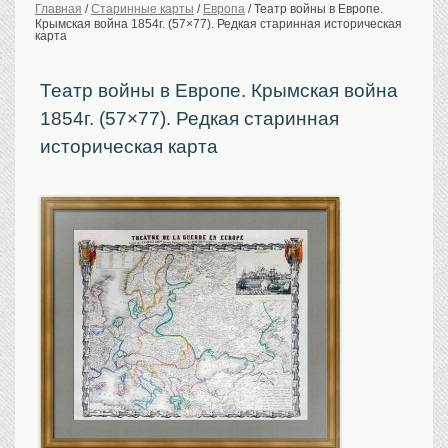
Главная
/
Старинные карты
/
Европа
/
Театр войны в Европе.
Крымская война 1854г. (57×77). Редкая старинная историческая
История Российской
империи. Обычаи
карта
Предметы VIP
Театр войны в Европе. Крымская война
Портреты царской
семьи
1854г. (57×77). Редкая старинная
Старинные планы
городов
историческая карта
Москва
Санкт-Петербург
Российская империя
Прочие
Старинные карты
Российская империя
Европа
Мир
Исторические карты
Виды городов
Москва