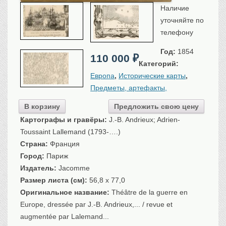
Наличие
Санкт-Петербург
уточняйте по
Российская империя
телефону
Прочие
Севастополь, Крым
Год:
1854
110 000
₽
Категорий:
Ценные бумаги
Европа
,
Исторические карты
,
История моды.
Униформа
Предметы, артефакты,
Гражданская мода
В корзину
Предложить свою цену
Униформа
Картографы и гравёры:
J.-B. Andrieux; Adrien-
Охота. Флора. Фауна
Toussaint Lallemand (1793-….)
Фауна
Страна:
Франция
Флора
Город:
Париж
Охота
Издатель:
Jacomme
Рыбы, рыбалка
Размер листа (см):
56,8 x 77,0
Оригинальное название:
Théâtre de la guerre en
Техника, транспорт,
архитектура
Europe, dressée par J.-B. Andrieux,... / revue et
Архитектура
augmentée par Lalemand...
Техника