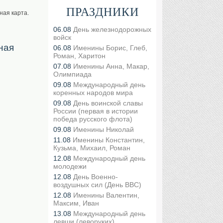
ПРАЗДНИКИ
ная карта.
06.08
День железнодорожных
войск
ная
06.08
Именины Борис, Глеб,
Роман, Харитон
07.08
Именины Анна, Макар,
Олимпиада
09.08
Международный день
коренных народов мира
09.08
День воинской славы
России (первая в истории
победа русского флота)
09.08
Именины Николай
11.08
Именины Константин,
Кузьма, Михаил, Роман
12.08
Международный день
молодежи
12.08
День Военно-
воздушных сил (День ВВС)
12.08
Именины Валентин,
Максим, Иван
13.08
Международный день
левши (леворуких)