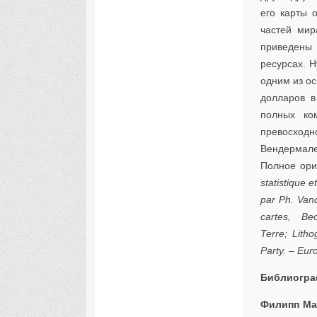
его карты 
частей мир
приведены 
ресурсах. 
одним из о
долларов в
полных ко
превосходн
Вендермале
Полное ори
statistique 
par Ph. Van
cartes, B
Terre; Lith
Party. – Eur
Библиогр
Филипп Ма