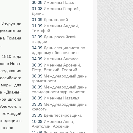
30.08
Именины Павел
31.08
Именины Георгий,
Денис
01.09
День знаний
а Итуруп до
01.09
Именины Андрей,
Тимофей
дования на
02.09
День российской
ана Романа
гвардии
.
04.09
День специалиста по
ядерному обеспечению
я 1810 года
04.09
Именины Анфиса
зов в Ново-
06.09
Именины Арсений,
Петр, Евтихий, Георгий
сследования
08.09
Международный день
оссийского
грамотности
ь меры для
08.09
Международный день
солидарности журналистов
та «Дианы»
08.09
Именины Наталья
дира шлюпа
09.09
Международный день
Алексея, в
красоты
 командой
09.09
День тестировщика
спедиции в
10.09
Именины Анна,
Анатолий, Арсений
 плена.
11.09
День воинской славы