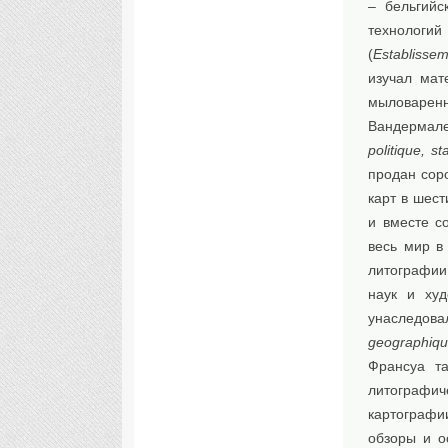
– бельгийс
технологи
(
Establisse
изучал мат
мыловаренн
Вандермале
politique, st
продан сор
карт в шес
и вместе с
весь мир в
литографии
наук и худ
унаследова
geographiqu
Франсуа та
литографи
картографи
обзоры и о