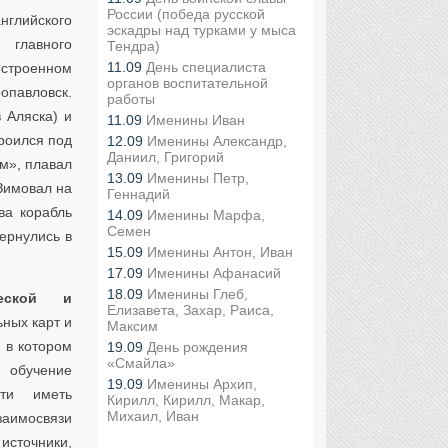
России (победа русской
нглийского
эскадры над турками у мыса
 главного
Тендра)
11.09
День специалиста
остроенном
органов воспитательной
опавловск.
работы
 Аляска) и
11.09
Именины Иван
троился под
12.09
Именины Александр,
Даниил, Григорий
м», плавал
13.09
Именины Петр,
 Зимовал на
Геннадий
ва корабль
14.09
Именины Марфа,
Семен
ернулись в
15.09
Именины Антон, Иван
17.09
Именины Афанасий
18.09
Именины Глеб,
ческой и
Елизавета, Захар, Раиса,
ьных карт и
Максим
 в котором
19.09
День рождения
«Смайла»
 обучение
19.09
Именины Архип,
сти иметь
Кирилл, Кирилл, Макар,
Михаил, Иван
заимосвязи
источники,