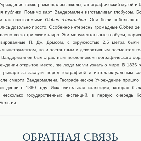
Учреждения также размещались школы, этнографический музей и б
ля публики. Помимо карт, Вандермален изготавливал глобусоы. Б
ли так называемыми
Globes d’Instruction
. Они были небольшого
ались довольно просто. Особенно интересны громадные
Globes de
овлено всего три экземпляра. Эти монументальные глобусы, нарис
авированные П. Дж. Домсом, с окружностью 2,5 метра были 
ым инструментом, но и элегантным и декоративным элементом го
. Вандермайлен был страстным поклонником географического обр
еждении открытое место, где люди могли узнать о мире. В 1836 г
 рыцари за заслуги перед географией и интеллектуальным с
осле смерти Вандермалена Географическое Учреждение пришло 
ои двери в 1880 году. Исключительная коллекция, которая был
несколько государственных инстанций, в первую очередь Ко
Бельгии.
ОБРАТНАЯ СВЯЗЬ