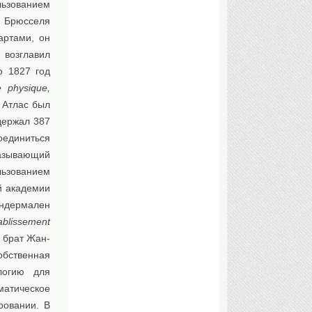
льзованием
 Брюсселя
артами, он
 возглавил
о 1827 год
e physique,
 Атлас был
держал 387
оединиться
казывающий
льзованием
й академии
андермален
ablissement
 брат Жан-
бственная
логию для
матическое
ровании. В