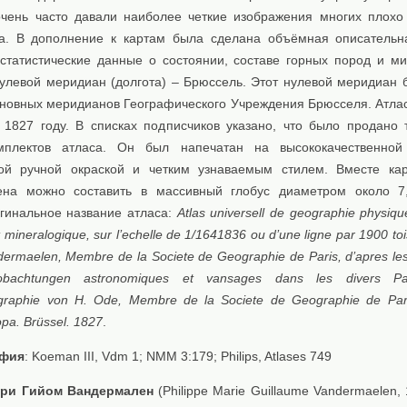
очень часто давали наиболее четкие изображения многих плохо
а. В дополнение к картам была сделана объёмная описательн
статистические данные о состоянии, составе горных пород и м
Нулевой меридиан (долгота) – Брюссель. Этот нулевой меридиан 
сновных меридианов Географического Учреждения Брюсселя. Атлас
 1827 году. В списках подписчиков указано, что было продано 
мплектов атласа. Он был напечатан на высококачественной
ой ручной окраской и четким узнаваемым стилем. Вместе ка
на можно составить в массивный глобус диаметром около 7,
гинальное название атласа:
Atlas universell de geographie physique
et mineralogique, sur l’echelle de 1/1641836 ou d’une ligne par 1900 to
dermaelen, Membre de la Societe de Geographie de Paris, d’apres les
eobachtungen astronomiques et vansages dans les divers P
ographie von H. Ode, Membre de la Societe de Geographie de Par
opa. Brüssel.
1827
.
афия
: Koeman III, Vdm 1; NMM 3:179; Philips, Atlases 749
ри Гийом Вандермален
(Philippe Marie Guillaume Vandermaelen,