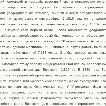
кий картограф и географ, известный своим новаторским испо
й и лидерством в создании Географического Учреждения
ment geographique de Bruxelles
). Филипп с юных лет увлекался к
ематику, астрономию и картографию. В 1816 году он ненадолго
ый бизнес своего отца, но затем передал его брату. С 1825 п
н выпустил свой первый атлас –
Atlas universel de geographi
atistique et mineralogique
, который был хорошо принят обществом.
ока частями по десять карт в каждой 810 подписчиками. Атлас со
ти томах единого масштаба 1: 1,6 миллиона. Карты должны были с
оздать глобус шириной 7,755 метра. Это был первый атлас, по
 большом едином масштабе, и первый атлас, созданный с испо
. Благодаря этому проекту Вандермален стал членом Королевско
ожественной литературы Брюсселя (1829 г.). В 1830 году В
л от своих родителей прачечную, которую он преобразовал в
Est
e de Bruxelles
, или Брюссельское Географическое Учреждение. Его
кже основал здесь ботанический сад. У Учреждения была со
ческая машина, одна из первых, использовавших эту техно
и, и первая в Бельгии. Издательство выпусткало учебники, те
собенно карты Брюсселя для использования в городском плани