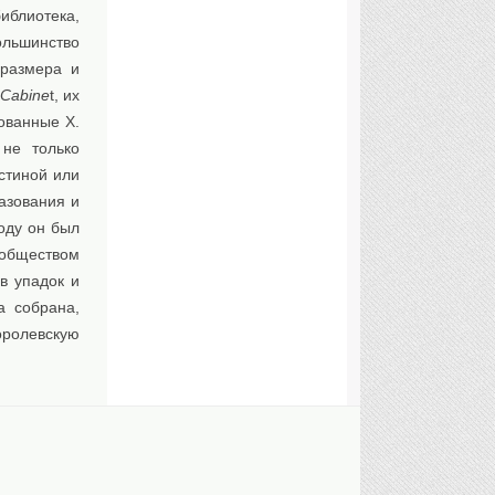
иблиотека,
ольшинство
 размера и
 Cabine
t, их
ованные Х.
не только
стиной или
азования и
оду он был
ообществом
в упадок и
а собрана,
ролевскую