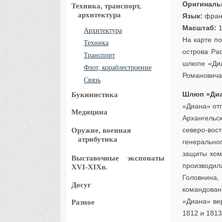
Оригиналь
Техника, транспорт,
архитектура
Язык:
фран
Масштаб:
1
Архитектура
На карте по
Техника
острова Ра
Транспорт
шлюпе «Диа
Флот, кораблестроение
Романовича 
Связь
Шлюп «Диа
Букинистика
«Диана» отп
Медицина
Архангельск
северо-вос
Оружие, военная
атрибутика
генерально
защиты ком
Выставочные
экспонаты
производил
XVI-XIXв.
Головнина,
Досуг
командован
«Диана» ве
Разное
1812 и 1813