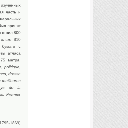
 изученных
ая часть и
инеральных
был принят
 стоил 800
только 810
 бумаге с
рты атласа
75 метра.
, politique,
ises, dresse
 meilleures
ays de la
is. Premier
 1795-1869)