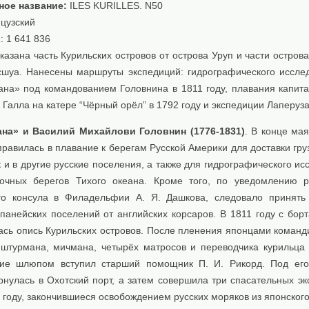
ное название:
ILES KURILLES. N50
цузский
: 1 641 836
казана часть Курильских островов от острова Уруп и части остров
сшуа. Нанесены маршруты экспедиций: гидрографического иссле
на» под командованием Головнина в 1811 году, плавания капит
Галла на катере “Чёрный орёл” в 1792 году и экспедиции Лаперуза
на» и Василий Михайлови Головнин (1776-1831)
. В конце ма
равилась в плавание к берегам Русской Америки для доставки гру
 и в другие русские поселения, а также для гидрографического и
точных берегов Тихого океана. Кроме того, по уведомлению р
го консула в Филадельфии А. Я. Дашкова, следовало принят
панейских поселений от английских корсаров. В 1811 году с бор
ась опись Курильских островов. После пленения японцами коман
 штурмана, мичмана, четырёх матросов и переводчика курильца 
ие шлюпом вступил старший помощник П. И. Рикорд. Под его
рнулась в Охотский порт, а затем совершила три спасательных эк
 году, закончившиеся освобождением русских моряков из японского