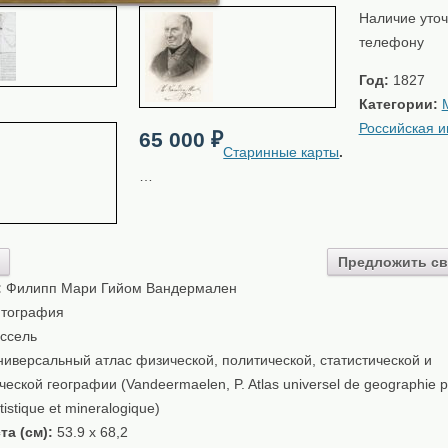
Наличие уточ
телефону
Год:
1827
Категории:
Российская 
65 000
₽
Старинные карты
.
…
Предложить св
:
Филипп Мари Гийом Вандермален
тография
ссель
иверсальный атлас физической, политической, статистической и
еской географии (Vandeermaelen, P. Atlas universel de geographie p
atistique et mineralogique)
та (см):
53.9 x 68,2