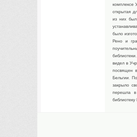
комплексе 
открытая д
из них бы
устанавлив
было изгот
Рено и гр
поучительн
библиотеки
видел в Учр
посвящен в
Бельгии. П
закрыло св
перешла в 
библиотеку 