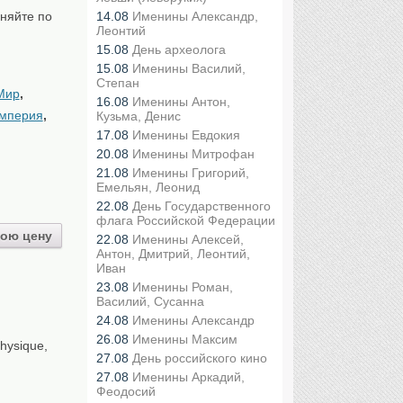
няйте по
14.08
Именины Александр,
Леонтий
15.08
День археолога
15.08
Именины Василий,
Степан
Мир
,
16.08
Именины Антон,
империя
,
Кузьма, Денис
17.08
Именины Евдокия
20.08
Именины Митрофан
21.08
Именины Григорий,
Емельян, Леонид
22.08
День Государственного
флага Российской Федерации
ою цену
22.08
Именины Алексей,
Антон, Дмитрий, Леонтий,
Иван
23.08
Именины Роман,
Василий, Сусанна
24.08
Именины Александр
26.08
Именины Максим
hysique,
27.08
День российского кино
27.08
Именины Аркадий,
Феодосий