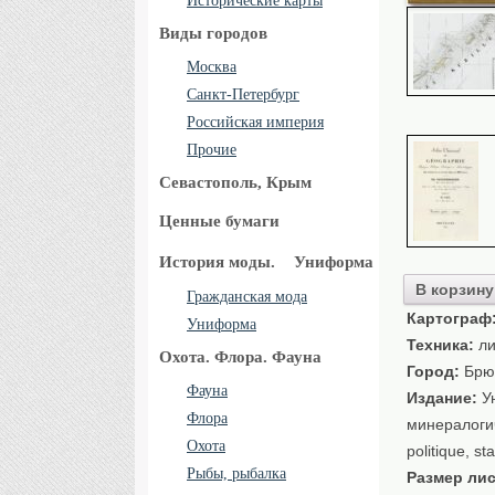
Исторические карты
Виды городов
Москва
Санкт-Петербург
Российская империя
Прочие
Севастополь, Крым
Ценные бумаги
История моды.
Униформа
В корзину
Гражданская мода
Картограф
Униформа
Техника:
ли
Охота. Флора. Фауна
Город:
Брю
Фауна
Издание:
Ун
Флора
минералогич
Охота
politique, st
Рыбы, рыбалка
Размер лис