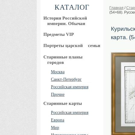
КАТАЛОГ
Главная
/
Стар
(54×68). Русск
История Российской
империи. Обычаи
Курильск
Предметы VIP
карта. (
Портреты царской
семьи
Старинные планы
городов
Москва
Санкт-Петербург
Российская империя
Прочие
Старинные карты
Российская империя
Европа
Мир