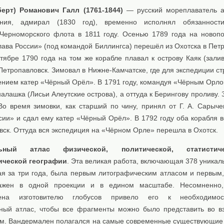
ерт) Романович Галл (1761-1844)
— русский мореплаватель а
ения, адмирал (1830 год), временно исполнял обязанности
Черноморского флота в 1811 году. Осенью 1789 года на новоп
ава России» (под командой Биллингса) перешёл из Охотска в Петр
тябре 1790 года на том же корабле плавал к острову Каяк (залив
Петропавловск. Зимовал в Нижне-Камчатске, где для экспедиции с
ением катер «Чёрный Орёл». В 1791 году, командуя «Чёрным Орло
налашка (Лисьи Алеутские острова), а оттуда к Берингову проливу.
Во время зимовки, как старший по чину, принял от Г. А. Сарыче
сии» и сдал ему катер «Чёрный Орёл». В 1792 году оба корабля в
ск. Оттуда вся экспедиция на «Чёрном Орле» перешла в Охотск.
льный атлас физической, политической, статисти
ической географии
. Эта великая работа, включающая 378 уникал
ая за три года, была первым литографическим атласом и первым,
ажен в одной проекции и в едином масштабе. Несомненно,
ена изготовителю глобусов привело его к необходимо
ный атлас, чтобы все фрагменты можно было представить во в
гом. Вандермален полагался на самые современные существующие 