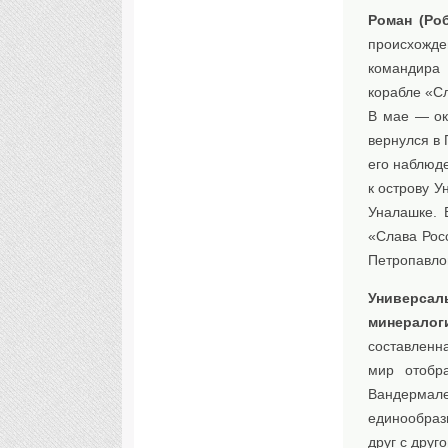
Роман (Роб
происхожд
командира 
корабле «Сл
В мае — ок
вернулся в 
его наблюд
к острову У
Уналашке. 
«Слава Рос
Петропавлов
Универса
минералог
составленн
мир отобр
Вандермал
единообраз
друг с дру