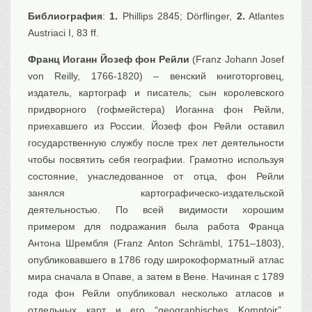
Библиография
:
1.
Phillips 2845; Dörflinger,
2.
Atlantes
Austriaci I, 83 ff.
Франц Иоганн Йозеф фон Рейли
(Franz Johann Josef
von Reilly, 1766-1820) – венский книготорговец,
издатель, картограф и писатель; сын королевского
придворного (гофмейстера) Иоганна фон Рейли,
приехавшего из России. Йозеф фон Рейли оставил
государственную службу после трех лет деятельности
чтобы посвятить себя географии. Грамотно используя
состояние, унаследованное от отца, фон Рейли
занялся картографическо-издательской
деятельностью. По всей видимости хорошим
примером для подражания была работа Франца
Антона Шрембля (Franz Anton Schrämbl, 1751–1803),
опубликовавшего в 1786 году широкоформатный атлас
мира сначала в Опаве, а затем в Вене. Начиная с 1789
года фон Рейли опубликовал несколько атласов и
отдельных карт и его “geographisches Komptoir”,