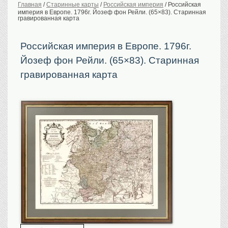
Главная
/
Старинные карты
/
Российская империя
/
Российская
империя в Европе. 1796г. Йозеф фон Рейли. (65×83). Старинная
История Российской
империи. Обычаи
гравированная карта
Предметы VIP
Российская империя в Европе. 1796г.
Портреты царской
семьи
Йозеф фон Рейли. (65×83). Старинная
Старинные планы
городов
гравированная карта
Москва
Санкт-Петербург
Российская империя
Прочие
Старинные карты
Российская империя
Европа
Мир
Исторические карты
Виды городов
Москва