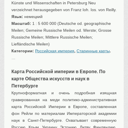
Künste und Wissenschaften in Petersburg Neu
Транспорт
verzeichnet herausgegeben von Franz Ioh. Ios. von Reilly.
Флот, кораблестроение
Язык:
немецкий
Связь
Масштаб:
1 : 5 600 000 (Deutsche od. geographische
Букинистика
Meilen; Gemeine Russische Meilen od. Werste; Grosse
Russische Meilen; Mittlere Russische Meilen;
Медицина
Liefländische Meilen)
Оружие, военная
атрибутика
Категории:
Российская империя
,
Старинные карты
.
…
Выставочные
экспонаты XVI-XIXв.
Досуг
Карта Российской империи в Европе. По
Разное
карте Общества искусств и наук в
Петербурге
Крупноформатная и очень подробная изящная
гравированная на меди политико-административная
карта Российской Империи в Европе, составленная
фон Рейли по материалам Императорской академии
наук в Санкт-Петербурге. Охватывает современную
Россию, Крым, Украину, Эстонию, Литву, Финляндию,