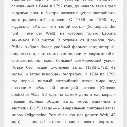
основанный в Вене в 1792 году, до начала века играл
ведущую роль в быстро развивающейся австрийской
картографической отрасли. С 1789 по 1806 год
издавался «Атлас пяти частей света» (Schauplatz der
fünf Theile der Welt), из которых только Европа
занимала 830 листов. В отличие от Шрэмбля, фон
Рейли выбрал более удобный формат карт, который,
скорее всего, соответствовал желаниям покупателей и,
соответственно, имел большой коммерческий успех.
Позже был издан школьный атлас (1791-1792, 42
карты) и атлас всеобщей географии; с 1794 по 1796
год первый полный австрийский атлас мира под
названием «Большой немецкий атлас» (Grosser
deutscher Atlas, 28 карт, на самом деле атлас мира и
первый полный общий атлас мира, изданный в
Австрии). В 1799 году — «Генеральный почтовый атлас
мира» (Allgemeine Post Atlas von der ganzen Welt, 40
карт) — первый атлас в мире такого формата.