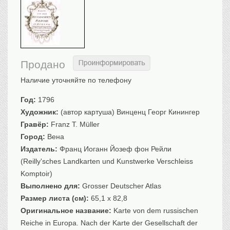
Санкт-Петербург
Российская империя
Прочие
Севастополь, Крым
Продано
Ценные бумаги
Наличие уточняйте по телефону
История моды.
Униформа
Год:
1796
Гражданская мода
Художник:
(автор картуша) Винценц Георг Кинингер
Униформа
Гравёр:
Franz T. Müller
Охота. Флора. Фауна
Город:
Вена
Фауна
Издатель:
Франц Иоганн Йозеф фон Рейли
Флора
(Reilly'sches Landkarten und Kunstwerke Verschleiss
Охота
Komptoir)
Рыбы, рыбалка
Выполнено для:
Grosser Deutscher Atlas
Техника, транспорт,
Размер листа (см):
архитектура
65,1 x 82,8
Оригинальное название:
Karte von dem russischen
Архитектура
Reiche in Europa. Nach der Karte der Gesellschaft der
Техника