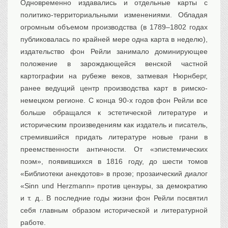
Одновременно издавались и отдельные карты с
политико-территориальными изменениями. Обладая
огромным объемом производства (в 1789–1802 годах
публиковалась по крайней мере одна карта в неделю),
издательство фон Рейли занимало доминирующее
положение в зарождающейся венской частной
картографии на рубеже веков, затмевая Нюрнберг,
ранее ведущий центр производства карт в римско-
немецком регионе. С конца 90-х годов фон Рейли все
больше обращался к эстетической литературе и
историческим произведениям как издатель и писатель,
стремившийся придать литературе новые грани в
преемственности античности. От «эпистемических
поэм», появившихся в 1816 году, до шести томов
«Библиотеки анекдотов» в прозе; прозаический диалог
«Sinn und Herzmann» против цензуры, за демократию
и т. д.. В последние годы жизни фон Рейли посвятил
себя главным образом исторической и литературной
работе.