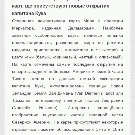
карт, где присутствуют новые открытия
Транспорт
капитана Кука
Флот, кораблестроение
Старинная декоративная карта Мира в проекции
Связь
Меркатора, изданная Деламаршем. Наиболее
Букинистика
заметной особенностью карты является попытка
Медицина
проиллюстрировать разделение мира по религии
(иудаизм, христианство, магометизм и язычество) и
Оружие, военная
атрибутика
цвету кожи (белый, коричневый, желтый и оливковый).
Выставочные
экспонаты XVI-XIXв.
На карте отмечены самые последние открытия на
северо-западном побережье Америки и южной части
Досуг
Тихого океана по данным третьей экспедиции
Разное
капитана Кука, актуализированы границы Новой
Зеландии. Земля Ван Димана (Van Diemen’s land) или
Тасмания по-прежнему является частью Австралии
(Nouvelle Hollande). Интересно упрощённое
изображение внутренних частей западной части
Северной Америки. На карте присутствуют некоторые
отрывочные пометки об исследованиях 17-го и 18-го