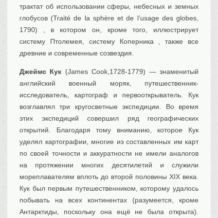
трактат об использовании сферы, небесных и земных
глобусов (Traité de la sphère et de l’usage des globes,
1790) , в котором он, кроме того, иллюстрирует
систему Птолемея, систему Коперника , также все
древние и современные созвездия.
Джеймс Кук
(James Cook,1728-1779) — знаменитый
английский военный моряк, путешественник-
исследователь, картограф и первооткрыватель. Кук
возглавлял три кругосветные экспедиции. Во время
этих экспедиций совершил ряд географических
открытий. Благодаря тому вниманию, которое Кук
уделял картографии, многие из составленных им карт
по своей точности и аккуратности не имели аналогов
на протяжении многих десятилетий и служили
мореплавателям вплоть до второй половины XIX века.
Кук был первым путешественником, которому удалось
побывать на всех континентах (разумеется, кроме
Антарктиды, поскольку она ещё не была открыта).