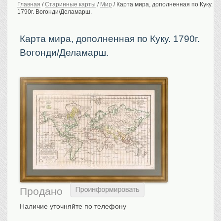
Главная
/
Старинные карты
/
Мир
/
Карта мира, дополненная по Куку.
1790г. Вогонди/Деламарш.
История Российской
империи. Обычаи
Предметы VIP
Карта мира, дополненная по Куку. 1790г.
Вогонди/Деламарш.
Портреты царской
семьи
Старинные планы
городов
Москва
Санкт-Петербург
Российская империя
Прочие
Старинные карты
Российская империя
Европа
Мир
Исторические карты
Продано
Виды городов
Наличие уточняйте по телефону
Москва