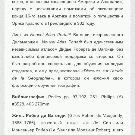
веков, в основном касающиеся Америки и Австралии,
наряду с несколькими пометками об экспедициях
конца 16-го века в Арктике и пометкой о путешествии
Эрика Красного в Гренландию в 982 году.
Лист из
Nouvel Atlas Portatif
Вагонди, исправленного
Деламаршем.
Nouvel Atlas Portatif
был единственным
независимым атласом Дидье Роберта де Вагонди без
какой-либо финансовой поддержки со стороны. Он
был разработан специально для обучения молодых
студентов, и ему предшествовал «
Discours sur l’etude
de la Geographie
», в котором он изложил свою
философию обучения географии.
Библиография
: Pedley pp. 97-102, 231; Phillips (A)
#3528. 405 270mm.
Жиль Робер де Вагонди
(Gilles Robert de Vaugondy,
1688–1766), известный также как Ле Сир или
Монсеньер Робер (Le Sieur или Monsieur Robert), и его