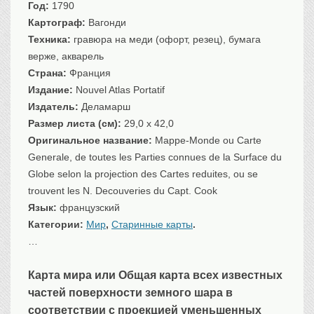
Год:
1790
Санкт-Петербург
Картограф:
Вагонди
Российская империя
Техника:
гравюра на меди (офорт, резец), бумага
Прочие
верже, акварель
Севастополь, Крым
Страна:
Франция
Издание:
Nouvel Atlas Portatif
Ценные бумаги
Издатель:
Деламарш
История моды.
Униформа
Размер листа (см):
29,0 x 42,0
Гражданская мода
Оригинальное название:
Mappe-Monde ou Carte
Униформа
Generale, de toutes les Parties connues de la Surface du
Globe selon la projection des Cartes reduites, ou se
Охота. Флора. Фауна
trouvent les N. Decouveries du Capt. Cook
Фауна
Язык:
французский
Флора
Категории:
Мир
,
Старинные карты
.
Охота
…
Рыбы, рыбалка
Техника, транспорт,
архитектура
Карта мира или Общая карта всех известных
частей поверхности земного шара в
Архитектура
соответствии с проекцией уменьшенных
Техника