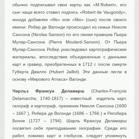
обычно подписывал свои карты как «M.Robert», его
сын чаще всего ставил подпись «Robert de Vaugondy»,
иногда добавляя «fils» или «filio» (сын) после своего
имени. Робер де Вагонди происходил из семьи Ноколя
Сансона (Nicolas Sanson) по его линии правнука Пьера
Мулар-Сансона (Pierre Moulard-Sanson). От Пьера
Мулар-Сансона Робер унаследовал картографические
материалы, впоследствии объединенные с данными
карт и гравюр, приобретенных в 1712 г. после смерти
Губерта Джалло (Hubert Jaillot). Эти данные легли в
основу «Мирового Атласа» Вагонди.
Чарльз Франсуа Деламарш
(Charles-François
Delamarche, 1740-1817) – известный издатель карт,
географ и картограф, преемник Николя Сансона (1600
– 1667 ), Робера де Вогонди (1686 – 1766 ) и Ригобера
Бонне (1727 – 1794). Шарль Франсуа Деламарш
посвятил себя преподаванию географии. Среди его
работ, помимо карт и глобусов, следует упомянуть