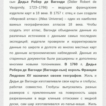
сын
Дидье Робер де Вагонди
(Didier Robert de
Vaugondy, 1723–1786) – ведущие французские
издатели карт в 18 веке. В 1757 г. отец и сын создали
«Мировой атлас» (Atlas Universe) – один из наиболее
важных географических атласов 18 века. Чтобы
создать этот атлас, Вагонди объединили данные из
различных источников с данными самых последних
экспедиций; издатели проверяли и корректировали
данные по широте и долготе из многих местных карт
по данным астрономических наблюдений. Данные из
старинных документов были расширены и дополнены
многими новыми топонимами.
В 1760 г. Дидье
Робера де Вагонди (Вагонди-сын) король Франции
Людовик XV назначил своим географом
. Жиль и
Дидье де Вагонди изготавливали свои карты и глобусы,
работая совместно. Глобусы выпускались разных
размеров с приклеенными на поверхность шара
разрезанными в виде клиньев оттисками с медной
доски, сам шар изготавливался из папье-маше.. Жиль