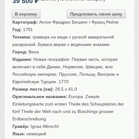
39 500
₽
Санкт-Петербург
Российская империя
В корзину
Предложить свою цену
Прочие
Картограф:
Антон Фридрих Бюшинг / Франц Рейли
Год:
1791
Севастополь, Крым
Техника:
гравюра на меди с ручной акварельной
Ценные бумаги
раскраской. Бумага верже с водяными знаками
История моды.
Униформа
Город:
Вена
Издание:
Новая география. Первая часть, которая
Гражданская мода
включает в себя Данию, Норвегию, Швецию, всю
Униформа
Российскую империю, Пруссию, Польшу, Венгрию и
Охота. Флора. Фауна
Европейскую Турцию. 1770
Фауна
Размер листа (см):
28,5 x 41,0
Флора
Оригинальное название:
Europa. Zweyte
Охота
Einleitungskarte zum ersten Theile des Schauplatzes der
Рыбы, рыбалка
fünf Theile der Welt nach und zu Büschings grosser
Erdbeschreibung
Техника, транспорт,
архитектура
Гравёр:
Ignaz Albrecht
Архитектура
Язык:
немецкий
Техника