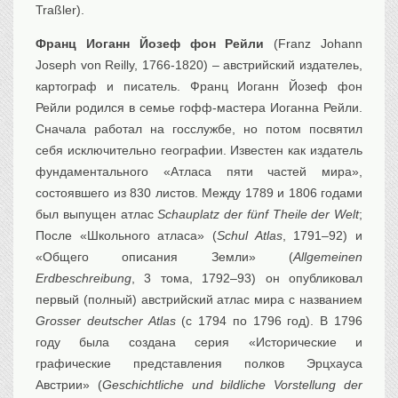
Traßler).
Франц Иоганн Йозеф фон Рейли
(Franz Johann
Joseph von Reilly, 1766-1820) – австрийский издателеь,
картограф и писатель. Франц Иоганн Йозеф фон
Рейли родился в семье гофф-мастера Иоганна Рейли.
Сначала работал на госслужбе, но потом посвятил
себя исключительно географии. Известен как издатель
фундаментального «Атласа пяти частей мира»,
состоявшего из 830 листов. Между 1789 и 1806 годами
был выпущен атлас
Schauplatz der fünf Theile der Welt
;
После «Школьного атласа» (
Schul Atlas
, 1791–92) и
«Общего описания Земли» (
Allgemeinen
Erdbeschreibung
, 3 тома, 1792–93) он опубликовал
первый (полный) австрийский атлас мира с названием
Grosser deutscher Atlas
(с 1794 по 1796 год). В 1796
году была создана серия «Исторические и
графические представления полков Эрцхауса
Австрии» (
Geschichtliche und bildliche Vorstellung der