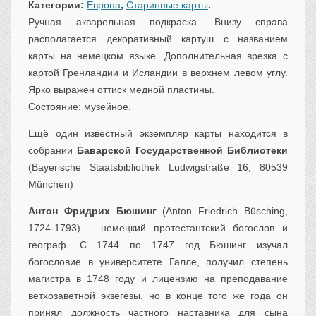
Категории:
Европа
,
Старинные карты
.
Транспорт
Ручная акварельная подкраска. Внизу справа
Флот, кораблестроение
располагается декоративный картуш с названием
Связь
карты на немецком языке. Дополнительная врезка с
Букинистика
картой Гренландии и Исландии в верхнем левом углу.
Ярко выражен оттиск медной пластины.
Медицина
Состояние: музейное.
Оружие, военная
атрибутика
Ещё один известный экземпляр карты находится в
Выставочные
экспонаты XVI-XIXв.
собрании
Баварской Государственной Библиотеки
(Bayerische Staatsbibliothek Ludwigstraße 16, 80539
Досуг
München)
Разное
Антон Фридрих Бюшинг
(Anton Friedrich Büsching,
1724-1793) – немецкий протестантский богослов и
географ. С 1744 по 1747 год Бюшинг изучал
богословие в университете Галле, получил степень
магистра в 1748 году и лицензию на преподавание
ветхозаветной экзегезы, но в конце того же года он
принял должность частного наставника для сына