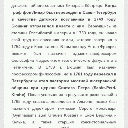
датского тайного советника Линара в Кёстрице.
Когда
граф фон Линар был переведен в Санкт-Петербург
в качестве датского посланника в 1749 году,
Бюшинг отправился вместе с ним
. Вернувшись из
столицы Российсккой империи в 1750 году, он начал
свой труд по описанию земли, которое завершил в
1754 году в Копенгагене. В том же году Антон Фридрих
Бюшинг был назначен адъюнкт-профессором
философии и адъюнктом теологического факультета в
Геттингене. В 1759 г. Бюшинг был назначен
профессором философии, но
в 1761 году переехал в
Петербург и стал пастором местной лютеранской
общины при церкви Святого Петра (Sankt-Petri-
Kirche)
. После увольнения в результате разногласий в
1765 году сначала поселился в Альтоне, позже был
назначен директором гимназии Серого монастыря
(Gymnasiums zum Grauen Kloster) и школ Берлина и
Кельна, а также старшим консисториальным