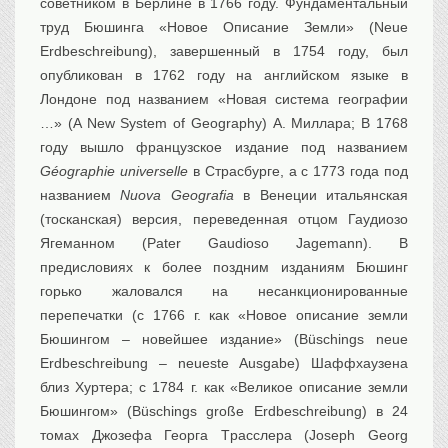
советником в Берлине в 1766 году. Фундаментальный
труд Бюшинга «Новое Описание Земли» (Neue
Erdbeschreibung), завершенный в 1754 году, был
опубликован в 1762 году на английском языке в
Лондоне под названием «Новая система географии
…» (A New System of Geography) А. Миллара; В 1768
году вышло французское издание под названием
Géographie universelle
в Страсбурге, а с 1773 года под
названием
Nuova Geografia
в Венеции итальянская
(тосканская) версия, переведенная отцом Гаудиозо
Ягеманном (Pater Gaudioso Jagemann). В
предисловиях к более поздним изданиям Бюшинг
горько жаловался на несанкционированные
перепечатки (с 1766 г. как «Новое описание земли
Бюшингом – новейшее издание» (Büschings neue
Erdbeschreibung – neueste Ausgabe) Шаффхаузена
близ Хуртера; с 1784 г. как «Великое описание земли
Бюшингом» (Büschings große Erdbeschreibung) в 24
томах Джозефа Георга Tрасслера (Joseph Georg