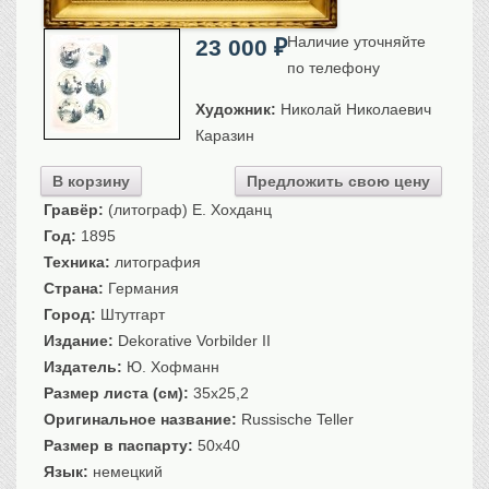
Санкт-Петербург
Наличие уточняйте
23 000
₽
Российская империя
по телефону
Прочие
Севастополь, Крым
Художник:
Николай Николаевич
Каразин
Ценные бумаги
История моды.
Униформа
В корзину
Предложить свою цену
Гравёр:
(литограф) Е. Хохданц
Гражданская мода
Год:
1895
Униформа
Техника:
литография
Охота. Флора. Фауна
Страна:
Германия
Фауна
Город:
Штутгарт
Флора
Издание:
Dekorative Vorbilder II
Охота
Издатель:
Ю. Хофманн
Рыбы, рыбалка
Размер листа (см):
35x25,2
Оригинальное название:
Russische Teller
Техника, транспорт,
архитектура
Размер в паспарту:
50x40
Архитектура
Язык:
немецкий
Техника