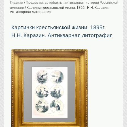
Главная
/
Предметы, артефакты, антиквариат истории Российской
империи
/
Картинки крестьянской жизни. 1895г. Н.Н. Каразин.
История Российской
империи. Обычаи
Антикварная литография
Предметы VIP
Картинки крестьянской жизни. 1895г.
Портреты царской
семьи
Н.Н. Каразин. Антикварная литография
Старинные планы
городов
Москва
Санкт-Петербург
Российская империя
Прочие
Старинные карты
Российская империя
Европа
Мир
Исторические карты
Виды городов
Москва