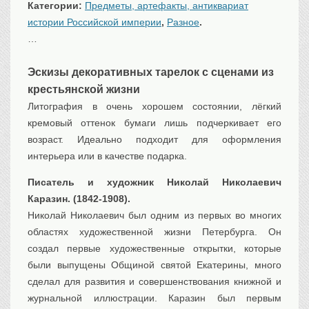
Категории:
Предметы, артефакты, антиквариат
Транспорт
истории Российской империи
,
Разное
.
Флот, кораблестроение
…
Связь
Букинистика
Эскизы декоративных тарелок с сценами из
крестьянской жизни
Медицина
Литография в очень хорошем состоянии, лёгкий
Оружие, военная
атрибутика
кремовый оттенок бумаги лишь подчеркивает его
возраст. Идеально подходит для оформления
Выставочные
экспонаты XVI-XIXв.
интерьера или в качестве подарка.
Досуг
Писатель и художник Николай Николаевич
Разное
Каразин. (1842-1908).
Николай Николаевич был одним из первых во многих
областях художественной жизни Петербурга. Он
создал первые художественные открытки, которые
были выпущены Общиной святой Екатерины, много
сделал для развития и совершенствования книжной и
журнальной иллюстрации. Каразин был первым