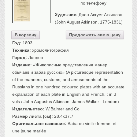
по телефону
Санкт-Петербург
Российская империя
Художник:
Джон Август Аткинсон
Прочие
(John August Atkinson, 1775-1831)
Севастополь, Крым
В корзину
Предложить свою цену
Ценные бумаги
Год:
1803
Техника:
хромолитография
История моды.
Униформа
Город:
Лондон
Гражданская мода
Издание:
«Живописные представления манер,
Униформа
обычаев и забав русских» (A picturesque representation
Охота. Флора. Фауна
of the manners, customs, and amusements of the
Фауна
Russians in one hundred coloured plates with an accurate
Флора
explanation of each plate in English and French. : in 3
Охота
vols / John Augustus Atkinson, James Walker . London)
Рыбы, рыбалка
Издательство:
W.Balmer and Co
Размер листа (см):
28,4x37,7
Техника, транспорт,
архитектура
Оригинальное название:
Baba ou vieille femme, et
Архитектура
une jeune mariée
Техника