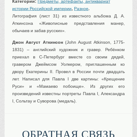
Категории:
Предметы, артефакты, антиквариат
Транспорт
истории Российской империи
,
Разное
.
Флот, кораблестроение
Литогрaфия (лист 31) из известного альбома Д. А.
Связь
Аткинсона «Живописные представления манер,
Букинистика
обычаев и забав русских».
Медицина
Джон Август Аткинсон
(John August Atkinson, 1775-
1831) – английский художник и гравер. Ребёнком
Оружие, военная
атрибутика
приехал в С-Петербург вместе со своим дядей,
Выставочные
экспонаты XVI-XIXв.
гравером Джеймсом Уолкером, приглашенным ко
двору Екатерины II. Провел в России почти двадцать
Досуг
лет. Написал для Павла I две картины: «Крещение
Разное
Руси» и «Мамаево побоище». Из других его
произведений известны портреты Павла I, Александра
I, Сольтау и Суворова (медаль).
ОБРАТНАЯ СВЯЗЬ