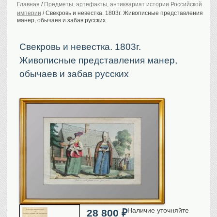
Главная
/
Предметы, артефакты, антиквариат истории Российской
империи
/
Свекровь и невестка. 1803г. Живописные представления
История Российской
империи. Обычаи
манер, обычаев и забав русских
Предметы VIP
Свекровь и невестка. 1803г.
Портреты царской
семьи
Живописные представления манер,
Старинные планы
городов
обычаев и забав русских
Москва
Санкт-Петербург
Российская империя
Прочие
Старинные карты
Российская империя
Европа
Мир
Исторические карты
Виды городов
Наличие уточняйте
28 800
₽
Москва