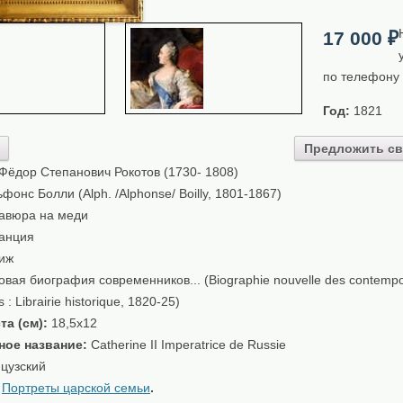
17 000
₽
по телефону
Год:
1821
Предложить св
Фёдор Степанович Рокотов (1730- 1808)
фонс Болли (Alph. /Alphonse/ Boilly, 1801-1867)
авюра на меди
анция
иж
вая биография современников... (Biographie nouvelle des contempo
s : Librairie historique, 1820-25)
та (см):
18,5x12
ное название:
Catherine II Imperatrice de Russie
цузский
:
Портреты царской семьи
.