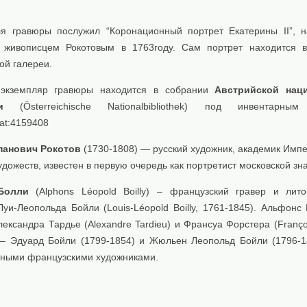
я гравюры послужил “Коронационный портрет Екатерины II”, 
 живописцем Рокотовым в 1763году. Сам портрет находится 
ой галереи.
экземпляр гравюры находится в собрании
Австрийской нац
и
(Österreichische Nationalbibliothek) под инвентарны
.at:4159408
панович Рокотов
(1730-1808) — русский художник, академик Имп
дожеств, известен в первую очередь как портретист московской зна
Болли
(Alphons Léopold Boilly) – французский гравер и лит
Луи-Леопольда Бойли (Louis-Léopold Boilly, 1761-1845). Альфонс
ександра Тардье (Alexandre Tardieu) и Франсуа Форстера (Françoi
 – Эдуард Бойли (1799-1854) и Жюльен Леопольд Бойли (1796-1
тными французскими художниками.