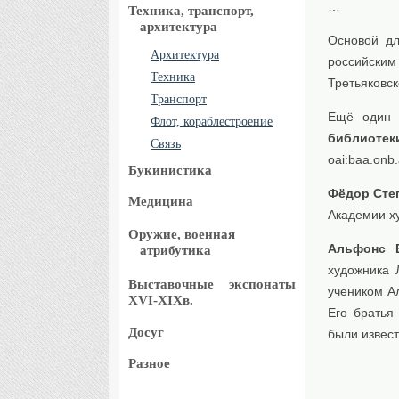
…
Техника, транспорт,
архитектура
Основой дл
Архитектура
российским
Техника
Третьяковск
Транспорт
Ещё один 
Флот, кораблестроение
библиотек
Связь
oai:baa.onb
Букинистика
Фёдор Сте
Медицина
Академии ху
Оружие, военная
Альфонс 
атрибутика
художника 
Выставочные
экспонаты
учеником Ал
XVI-XIXв.
Его братья
Досуг
были извес
Разное