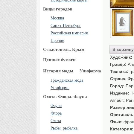
Исторические карты
Виды городов
Москва
Санкт-Петербург
Российская империя
Прочие
Севастополь, Крым
В корзину
Художник:
Ценные бумаги
Гравёр:
Аль
История моды.
Униформа
Техника:
гр
Страна:
Фр
Гражданская мода
Город:
Пар
Униформа
Издание:
Но
Охота. Флора. Фауна
Arnault. Pari
Фауна
Размер лис
Флора
Оригиналь
Охота
Язык:
фран
Рыбы, рыбалка
Категория