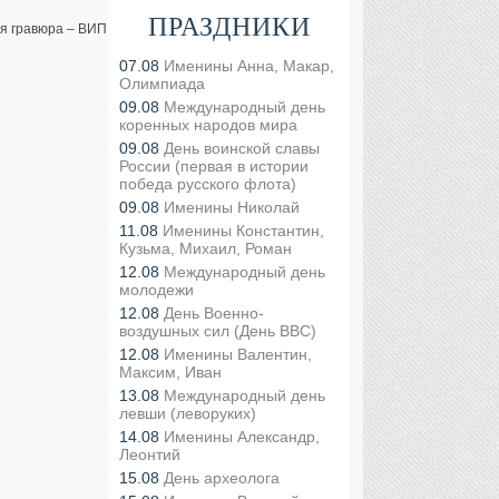
ПРАЗДНИКИ
ая гравюра – ВИП
07.08
Именины Анна, Макар,
Олимпиада
09.08
Международный день
коренных народов мира
09.08
День воинской славы
России (первая в истории
победа русского флота)
09.08
Именины Николай
11.08
Именины Константин,
Кузьма, Михаил, Роман
12.08
Международный день
молодежи
12.08
День Военно-
воздушных сил (День ВВС)
12.08
Именины Валентин,
Максим, Иван
13.08
Международный день
левши (леворуких)
14.08
Именины Александр,
Леонтий
15.08
День археолога