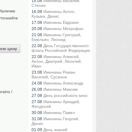
15.08
Именины Василий,
Степан
Наличие
16.08
Именины Антон,
Кузьма, Денис
уточняйте
17.08
Именины Евдокия
20.08
Именины Митрофан
21.08
Именины Григорий,
Емельян, Леонид
22.08
День Государственного
ою цену
флага Российской Федерации
22.08
Именины Алексей,
Антон, Дмитрий, Леонтий,
Иван
23.08
Именины Роман,
Василий, Сусанна
24.08
Именины Александр
26.08
Именины Максим
rains /
27.08
День российского кино
27.08
Именины Аркадий,
Феодосий
30.08
Именины Павел
31.08
Именины Георгий,
Денис
01.09
День знаний