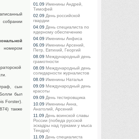
01.09
Именины Андрей,
Тимофей
написанный
02.09
День российской
гвардии
в собрании
04.09
День специалиста по
ядерному обеспечению
04.09
Именины Анфиса
иональной
06.09
Именины Арсений,
м номером
Петр, Евтихий, Георгий
08.09
Международный день
грамотности
ераторской
08.09
Международный день
солидарности журналистов
ти.
08.09
Именины Наталья
09.09
Международный день
ограф, сын
красоты
 Болли был
09.09
День тестировщика
s Forster).
10.09
Именины Анна,
Анатолий, Арсений
874) также
11.09
День воинской славы
России (победа русской
эскадры над турками у мыса
Тендра)
11.09
День специалиста