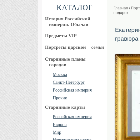
КАТАЛОГ
Главная
/
Порт
подарок
История Российской
империи. Обычаи
Екатерин
Предметы VIP
гравюра
Портреты царской
семьи
Старинные планы
городов
Москва
Санкт-Петербург
Российская империя
Прочие
Старинные карты
Российская империя
Европа
Мир