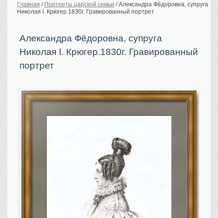
Главная
/
Портреты царской семьи
/
Александра Фёдоровна, супруга
Николая I. Крюгер.1830г. Гравированный портрет
История Российской
империи. Обычаи
Предметы VIP
Александра Фёдоровна, супруга
Николая I. Крюгер.1830г. Гравированный
Портреты царской
семьи
портрет
Старинные планы
городов
Москва
Санкт-Петербург
Российская империя
Прочие
Старинные карты
Российская империя
Европа
Мир
Исторические карты
Виды городов
Москва