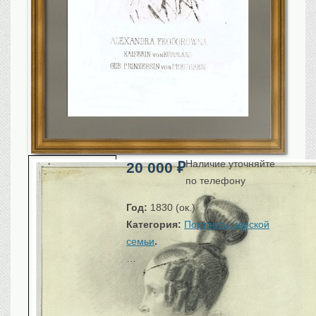
Санкт-Петербург
Российская империя
Прочие
Севастополь, Крым
Ценные бумаги
История моды.
Униформа
Гражданская мода
Униформа
Наличие уточняйте
20 000
₽
Охота. Флора. Фауна
по телефону
Фауна
Год:
1830 (ок.)
Флора
Категория:
Портреты царской
Охота
семьи
.
Рыбы, рыбалка
…
Техника, транспорт,
архитектура
Архитектура
Техника