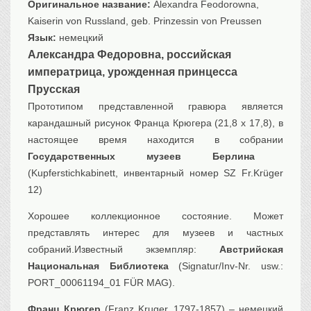
Оригинальное название:
Alexandra Feodorowna,
Kaiserin von Russland, geb. Prinzessin von Preussen
Язык:
немецкий
Александра Федоровна, российская
императрица, урожденная принцесса
Прусская
Прототипом представленной гравюра является
карандашный рисунок Франца Крюгера (21,8 x 17,8), в
настоящее время находится в собрании
Государственных музеев Берлина
(Kupferstichkabinett, инвентарный номер SZ Fr.Krüger
12)
Хорошее коллекционное состояние. Может
представлять интерес для музеев и частных
собраний.Известный экземпляр:
Австрийская
Национальная Библиотека
(Signatur/Inv-Nr. usw.:
PORT_00061194_01 FÜR MAG).
Франц Крюгер
(Franz Kruger, 1797-1857) – немецкий