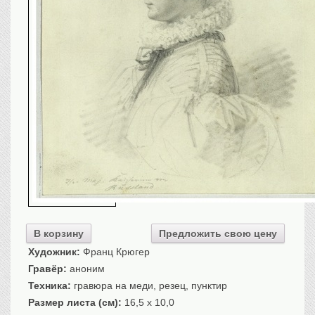
Транспорт
Флот, кораблестроение
Связь
Букинистика
Медицина
Оружие, военная
атрибутика
Выставочные
экспонаты XVI-XIXв.
Досуг
Разное
В корзину
Предложить свою цену
Художник:
Франц Крюгер
Гравёр:
аноним
Техника:
гравюра на меди, резец, пунктир
Размер листа (см):
16,5 x 10,0