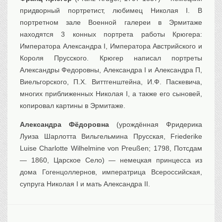
придворный портретист, любимец Николая I. В
портретном зале Военной галереи в Эрмитаже
находятся 3 конных портрета работы Крюгера:
Императора Александра I, Императора Австрийского и
Короля Прусского. Крюгер написал портреты
Александры Федоровны, Александра I и Александра П,
Виельгорского, П.Х. Виттгенштейна, И.Ф. Паскевича,
многих приближенных Николая I, а также его сыновей,
копировал картины в Эрмитаже.
Александра Фёдоровна
(урождённая Фридерика
Луиза Шарлотта Вильгельмина Прусская, Friederike
Luise Charlotte Wilhelmine von Preußen; 1798, Потсдам
— 1860, Царское Село) — немецкая принцесса из
дома Гогенцоллернов, императрица Всероссийская,
супруга Николая I и мать Александра II.