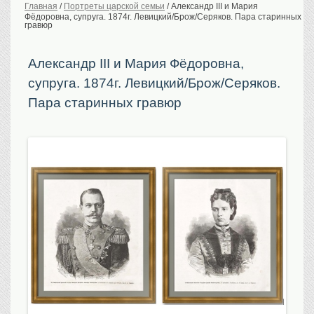
Главная
/
Портреты царской семьи
/
Александр III и Мария
Фёдоровна, супруга. 1874г. Левицкий/Брож/Серяков. Пара старинных
История Российской
империи. Обычаи
гравюр
Предметы VIP
Александр III и Мария Фёдоровна,
Портреты царской
семьи
супруга. 1874г. Левицкий/Брож/Серяков.
Старинные планы
городов
Пара старинных гравюр
Москва
Санкт-Петербург
Российская империя
Прочие
Старинные карты
Российская империя
Европа
Мир
Исторические карты
Виды городов
Москва