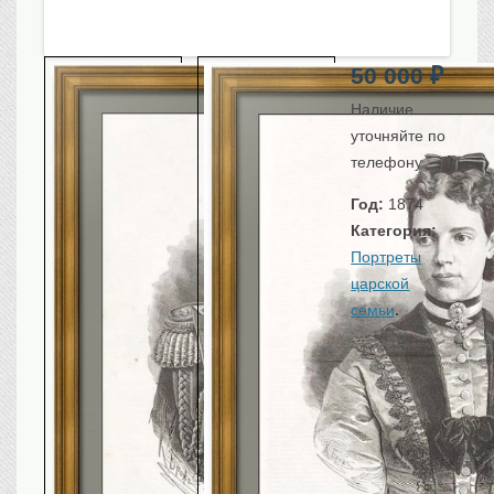
Санкт-Петербург
Российская империя
50 000
₽
Прочие
Севастополь, Крым
Наличие
уточняйте по
Ценные бумаги
телефону
История моды.
Униформа
Год:
1874
Гражданская мода
Категория:
Униформа
Портреты
Охота. Флора. Фауна
царской
Фауна
семьи
.
…
Флора
Охота
Рыбы, рыбалка
Техника, транспорт,
архитектура
Архитектура
Техника