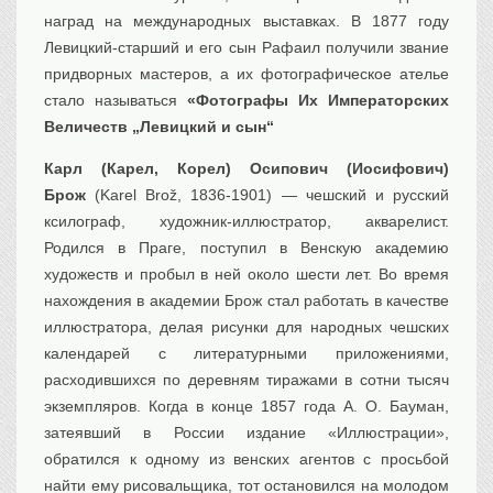
наград на международных выставках. В 1877 году
Левицкий-старший и его сын Рафаил получили звание
придворных мастеров, а их фотографическое ателье
стало называться
«Фотографы Их Императорских
Величеств „Левицкий и сын“
Карл (Карел, Корел) Осипович (Иосифович)
Брож
(Karel Brož, 1836-1901) — чешский и русский
ксилограф, художник-иллюстратор, акварелист.
Родился в Праге, поступил в Венскую академию
художеств и пробыл в ней около шести лет. Во время
нахождения в академии Брож стал работать в качестве
иллюстратора, делая рисунки для народных чешских
календарей с литературными приложениями,
расходившихся по деревням тиражами в сотни тысяч
экземпляров. Когда в конце 1857 года А. О. Бауман,
затеявший в России издание «Иллюстрации»,
обратился к одному из венских агентов с просьбой
найти ему рисовальщика, тот остановился на молодом