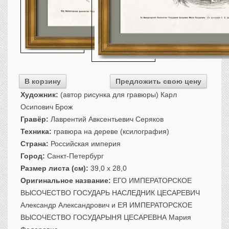
Транспорт
Флот, кораблестроение
Связь
Букинистика
Медицина
В корзину
Предложить свою цену
Оружие, военная
атрибутика
Художник:
(автор рисунка для гравюры) Карл
Выставочные
экспонаты XVI-XIXв.
Осипович Брож
Гравёр:
Лаврентий Авксентьевич Серяков
Досуг
Техника:
гравюра на дереве (ксилография)
Разное
Страна:
Российская империя
Город:
Санкт-Петербург
Размер листа (см):
39,0 x 28,0
Оригинальное название:
ЕГО ИМПЕРАТОРСКОЕ
ВЫСОЧЕСТВО ГОСУДАРЬ НАСЛЕДНИК ЦЕСАРЕВИЧ
Александр Александрович и ЕЯ ИМПЕРАТОРСКОЕ
ВЫСОЧЕСТВО ГОСУДАРЫНЯ ЦЕСАРЕВНА Мария