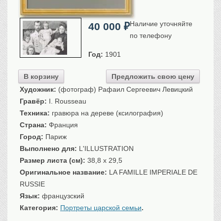
Санкт-Петербург
Российская империя
Наличие уточняйте
40 000
₽
Прочие
по телефону
Севастополь, Крым
Год:
1901
Ценные бумаги
В корзину
Предложить свою цену
История моды.
Униформа
Художник:
(фотограф) Рафаил Сергеевич Левицкий
Гражданская мода
Гравёр:
I. Rousseau
Униформа
Техника:
гравюра на дереве (ксилография)
Охота. Флора. Фауна
Страна:
Франция
Город:
Париж
Фауна
Выполнено для:
L'ILLUSTRATION
Флора
Размер листа (см):
38,8 x 29,5
Охота
Оригинальное название:
LA FAMILLE IMPERIALE DE
Рыбы, рыбалка
RUSSIE
Техника, транспорт,
архитектура
Язык:
французский
Архитектура
Категория:
Портреты царской семьи
.
Техника
…