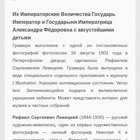
Транспорт
Их Императорские Величества Государь
Флот, кораблестроение
Император и Государыня Императрица
Связь
Александра Фёдоровна с августейшими
Букинистика
детьми
Медицина
Гравюра выполнена с одной из постановочных
Оружие, военная
атрибутика
фотографий фотосессии 16 августа 1901 года в
Петергофском дворце, сделанных Рафаилом
Выставочные
экспонаты XVI-XIXв.
Сергеевичем Левицким. Гравюра была выпущена в
Досуг
виде специального отдельного приложения к журналу
L’Illustration
. Хорошее коллекционное состояние, Verso
Разное
text. Запоминающийся подарок и великолепное
украшение кабинета. Может представлять интерес для
музеев и частных собраний.
Рафаил Сергеевич Левицкий
(1844-1930) — русский
художник-живописец, один из первых художественных
фотографов — личный фотограф Николая II и
императорской семьи. Левицкий принадлежал к