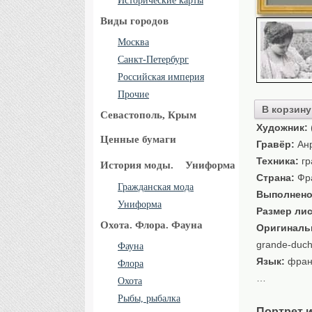
Исторические карты
Виды городов
Москва
Санкт-Петербург
Российская империя
Прочие
В корзину
Севастополь, Крым
Художник:
Ценные бумаги
Гравёр:
Анр
Техника:
гр
История моды.
Униформа
Страна:
Фр
Гражданская мода
Выполнено
Униформа
Размер лис
Охота. Флора. Фауна
Оригиналь
grande-duche
Фауна
Язык:
фран
Флора
…
Охота
Рыбы, рыбалка
Портрет 