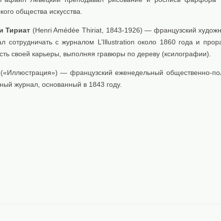
ого общества искусства.
и Тириат
(Henri Amédée Thiriat, 1843-1926) — французский художн
л сотрудничать с журналом L’Illustration около 1860 года и про
ть своей карьеры, выполняя гравюры по дереву (ксилографии).
tion («Иллюстрация») — французский еженедельный общественно-по
ный журнал, основанный в 1843 году.