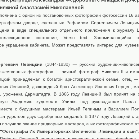
княжной Анастасией Николаевной
полнена с одной из постановочных фотографий фотосессии 16 ав
ергофском дворце, сделанных Рафаилом Сергеевичем Левицки
ена в виде специального отдельного приложения к журналу L’Ill
оллекционное состояние, Verso text. Запоминающийся 
ое украшение кабинета. Может представлять интерес для музеев
ргеевич Левицкий
(1844-1930) — русский художник-живописе
ожественных фотографов — личный фотограф Николая II и имп
ицкий принадлежал к богатой аристократической семье, отец 
ович Левицкий, двоюродный брат Александр Иванович Герцен, м
, уроженка Дармштадта. В 1866 году Левицкий был принят на 
скую Академию художеств. Учился под руководством Павла 
вместе с будущими мастерами Ильёй Репиным и Василием Пол
был удостоен двух серебряных медалей. В 1877 году Левицкий-ста
 получили звание придворных мастеров, а их фотографическое ат
“Фотографы Их Императорских Величеств „Левицкий и сын“
 Рафаил Левецкий преподавал рисование и роспись фарфора 