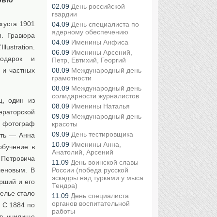
02.09
День российской
гвардии
густа 1901
04.09
День специалиста по
ядерному обеспечению
м. Гравюра
04.09
Именины Анфиса
ustration.
06.09
Именины Арсений,
подарок и
Петр, Евтихий, Георгий
 и частных
08.09
Международный день
грамотности
08.09
Международный день
солидарности журналистов
ц, один из
08.09
Именины Наталья
ераторской
09.09
Международный день
— фотограф
красоты
09.09
День тестировщика
ать — Анна
10.09
Именины Анна,
обучение в
Анатолий, Арсений
Петровича
11.09
День воинской славы
еновым. В
России (победа русской
эскадры над турками у мыса
рший и его
Тендра)
елье стало
11.09
День специалиста
органов воспитательной
. С 1884 по
работы
в училище