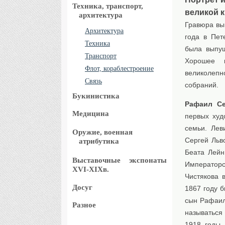
Техника, транспорт,
великой 
архитектура
Гравюра вы
Архитектура
года в Пет
Техника
была выпущ
Транспорт
Хорошее к
Флот, кораблестроение
великолепн
Связь
собраний.
Букинистика
Рафаил Се
Медицина
первых худ
семьи. Лев
Оружие, военная
Сергей Льв
атрибутика
Беата Лейн
Выставочные
экспонаты
Император
XVI-XIXв.
Чистякова 
Досуг
1867 году 
сын Рафаил
Разное
называться
1918 годы