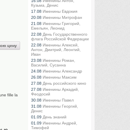
16.08
Именины Антон,
Кузьма, Денис
17.08
Именины Евдокия
20.08
Именины Митрофан
21.08
Именины Григорий,
Емельян, Леонид
22.08
День Государственного
флага Российской Федерации
22.08
Именины Алексей,
ою цену
Антон, Дмитрий, Леонтий,
Иван
23.08
Именины Роман,
Василий, Сусанна
24.08
Именины Александр
26.08
Именины Максим
27.08
День российского кино
27.08
Именины Аркадий,
Феодосий
e fille la
30.08
Именины Павел
31.08
Именины Георгий,
Денис
01.09
День знаний
01.09
Именины Андрей,
Тимофей
рью