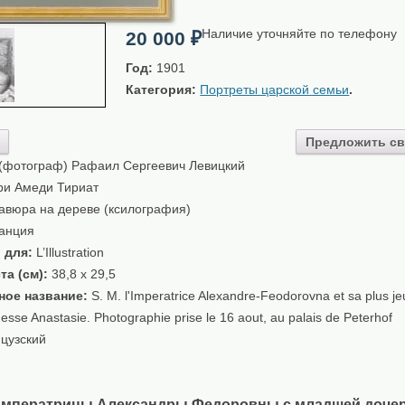
Наличие уточняйте по телефону
20 000
₽
Год:
1901
Категория:
Портреты царской семьи
.
Предложить св
(фотограф) Рафаил Сергеевич Левицкий
и Амеди Тириат
авюра на дереве (ксилография)
анция
 для:
L’Illustration
та (см):
38,8 x 29,5
ное название:
S. M. l'Imperatrice Alexandre-Feodorovna et sa plus jeun
sse Anastasie. Photographie prise le 16 aout, au palais de Peterhof
цузский
императрицы Александры Федоровны с младшей доче