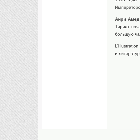
Императорск
Анри Амед
Тириат нача
большую час
L’Illustra
и литератур