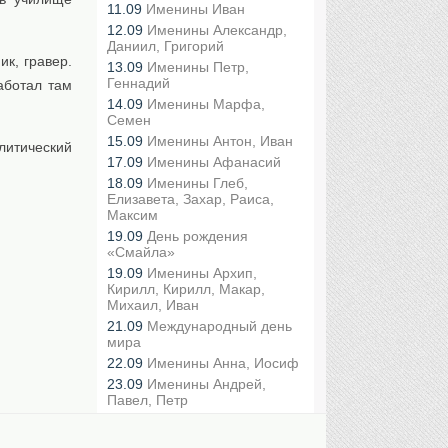
11.09
Именины Иван
12.09
Именины Александр,
Даниил, Григорий
ик, гравер.
13.09
Именины Петр,
Геннадий
работал там
14.09
Именины Марфа,
Семен
15.09
Именины Антон, Иван
литический
17.09
Именины Афанасий
18.09
Именины Глеб,
Елизавета, Захар, Раиса,
Максим
19.09
День рождения
«Смайла»
19.09
Именины Архип,
Кирилл, Кирилл, Макар,
Михаил, Иван
21.09
Международный день
мира
22.09
Именины Анна, Иосиф
23.09
Именины Андрей,
Павел, Петр