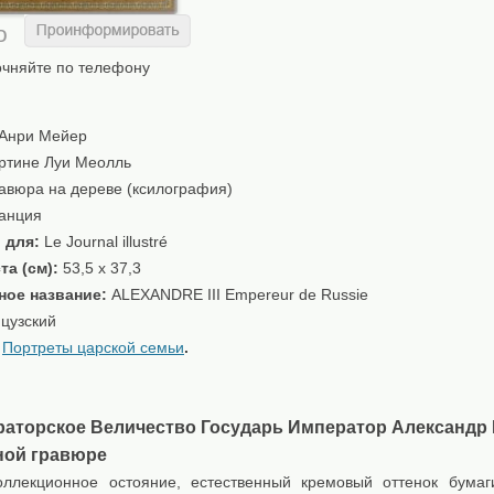
о
очняйте по телефону
Анри Мейер
тине Луи Меолль
авюра на дереве (ксилография)
анция
 для:
Le Journal illustré
та (см):
53,5 x 37,3
ное название:
ALEXANDRE III Empereur de Russie
цузский
:
Портреты царской семьи
.
аторское Величество Государь Император Александр II
ной гравюре
ллекционное остояние, естественный кремовый оттенок бумаг