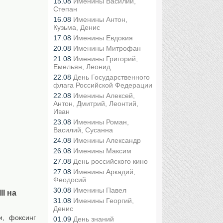
15.08
Именины Василий,
Степан
16.08
Именины Антон,
Кузьма, Денис
17.08
Именины Евдокия
20.08
Именины Митрофан
21.08
Именины Григорий,
Емельян, Леонид
22.08
День Государственного
флага Российской Федерации
22.08
Именины Алексей,
Антон, Дмитрий, Леонтий,
Иван
23.08
Именины Роман,
Василий, Сусанна
24.08
Именины Александр
26.08
Именины Максим
27.08
День российского кино
27.08
Именины Аркадий,
Феодосий
30.08
Именины Павел
I на
31.08
Именины Георгий,
Денис
и, фоксинг
01.09
День знаний