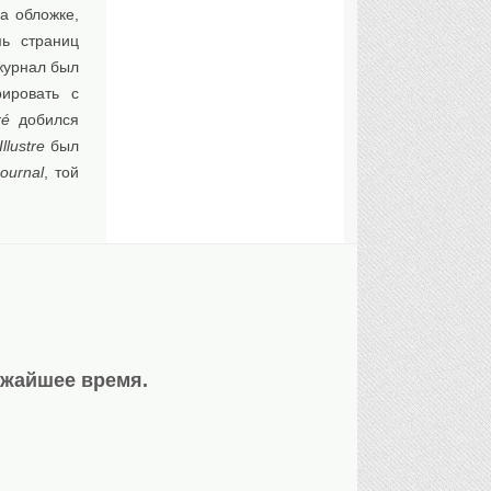
а обложке,
ь страниц
журнал был
рировать с
ré
добился
llustre
был
Journal
, той
ижайшее время.