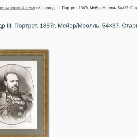
реты царской семьи
/
Александр III. Портрет. 1887г. Мейер/Меолль. 54×37. С
р III. Портрет. 1887г. Мейер/Меолль. 54×37. Ста