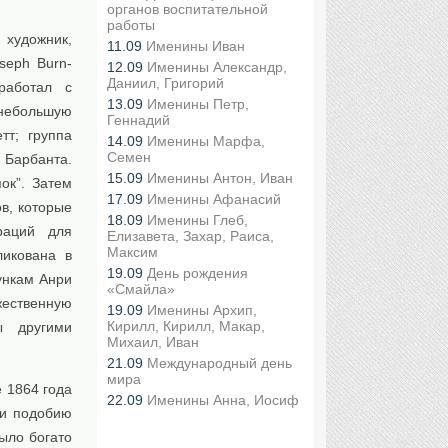
органов воспитательной
работы
 художник,
11.09
Именины Иван
seph Burn-
12.09
Именины Александр,
Даниил, Григорий
работал с
13.09
Именины Петр,
небольшую
Геннадий
тт; группа
14.09
Именины Марфа,
Семен
Барбанта.
15.09
Именины Антон, Иван
ок”. Затем
17.09
Именины Афанасий
в, которые
18.09
Именины Глеб,
раций для
Елизавета, Захар, Раиса,
Максим
ликована в
19.09
День рождения
ункам Анри
«Смайла»
жественную
19.09
Именины Архип,
Кирилл, Кирилл, Макар,
ы другими
Михаил, Иван
21.09
Международный день
мира
 1864 года
22.09
Именины Анна, Иосиф
 и подобию
ыло богато