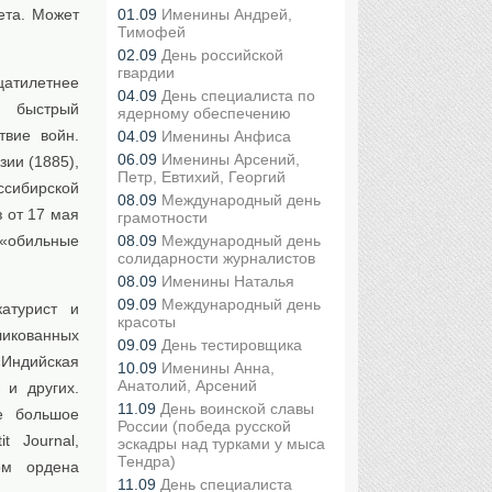
ета. Может
01.09
Именины Андрей,
Тимофей
02.09
День российской
гвардии
цатилетнее
04.09
День специалиста по
, быстрый
ядерному обеспечению
твие войн.
04.09
Именины Анфиса
06.09
Именины Арсений,
ии (1885),
Петр, Евтихий, Георгий
ссибирской
08.09
Международный день
 от 17 мая
грамотности
 «обильные
08.09
Международный день
солидарности журналистов
08.09
Именины Наталья
09.09
Международный день
атурист и
красоты
ликованных
09.09
День тестировщика
«Индийская
10.09
Именины Анна,
Анатолий, Арсений
 и других.
11.09
День воинской славы
е большое
России (победа русской
t Journal,
эскадры над турками у мыса
Тендра)
ом ордена
11.09
День специалиста