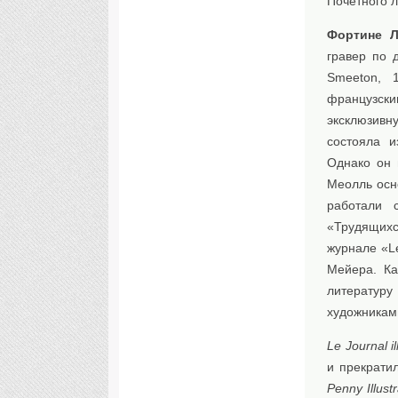
Почетного л
Фортине 
гравер по 
Smeeton, 1
французск
эксклюзивн
состояла и
Однако он 
Меолль осн
работали 
«Трудящихс
журнале «L
Мейера. Ка
литератур
художникам
Le Journal il
и прекрати
Penny Illust