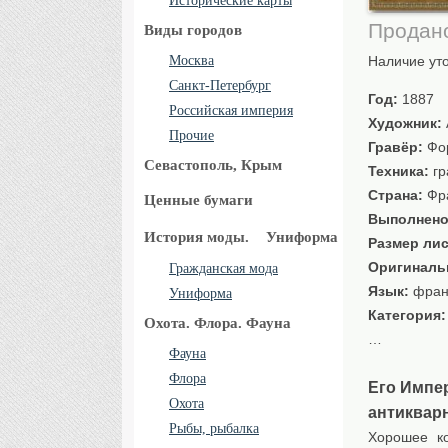
Исторические карты
Продан
Виды городов
Москва
Наличие ут
Санкт-Петербург
Год:
1887
Российская империя
Художник:
Прочие
Гравёр:
Фор
Севастополь, Крым
Техника:
гр
Страна:
Фр
Ценные бумаги
Выполнено
История моды.
Униформа
Размер лис
Оригиналь
Гражданская мода
Язык:
фран
Униформа
Категория
Охота. Флора. Фауна
…
Фауна
Флора
Его Импер
Охота
антиквар
Рыбы, рыбалка
Хорошее ко