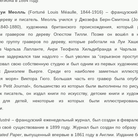
егиона в 1884 году.
Луи Меолль
(Fortuné Louis Méaulle, 1844-1916) – французский
дереву и писатель. Меолль учился у Джозефа Берн-Смитона (Jo
840-1880), художника британского происхождения, который 
им гравером по дереву Огюстом Тилли. Позже он вошёл в 
ую группу граверов по дереву, которые работали на Луи Хаше
з Чарльза Лапланте, Анри Теофила Хильдибранда и Чарльза 
не задержался там надолго – был уволен за “серьезное проступ
овал свою собственную студию и был одним из первых художнико
с Даниэлем Вьерге. Среди его наиболее заметных иллюст
я моря» Виктора Гюго. Большая часть его гравюр была опуб
e Petit Journal», большинство из которых были выполнены по рис
к писатель, он издал книги по искусству, детские книги и худо
у для детей, некоторые из которых были иллюстрирован
и.
lustré
– французский еженедельный журнал, был создан в феврале
л своё существование в 1899 году. Журнал был создан по образу
rated Paper
, выпущенный впервые в 1861 году в Англии. Издание б