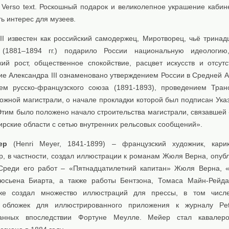
. Verso text. Роскошный подарок и великолепное украшение кабин
ь интерес для музеев.
III известен как российский самодержец, Миротворец, чьё тринад
 (1881–1894 гг.) подарило России национальную идеологию
кий рост, общественное спокойствие, расцвет искусств и отсутс
е Александра III ознаменовано утверждением России в Средней Аз
м русско-французского союза (1891-1893), проведением Тран
ожной магистрали, о начале прокладки которой был подписан Указ
 Этим было положено начало строительства магистрали, связавшей
ирские области с сетью внутренних рельсовых сообщений».
ер
(Henri Meyer, 1841-1899) – французский художник, карик
р, в частности, создал иллюстрации к романам Жюля Верна, опуб
Среди его работ – «Пятнадцатилетний капитан» Жюля Верна, 
юсьена Биарта, а также работы Бентзона, Томаса Майн-Рейда
же создал множество иллюстраций для прессы, в том числ
 обложек для иллюстрированного приложения к журналу Peti
ванных впоследствии Фортуне Меулле. Мейер стал кавалер