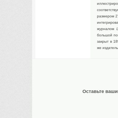
иллюстриро
соответств
размером 27
интегриров
журналом
L
большой по
закрыт в 1
же издатель
Оставьте ваши