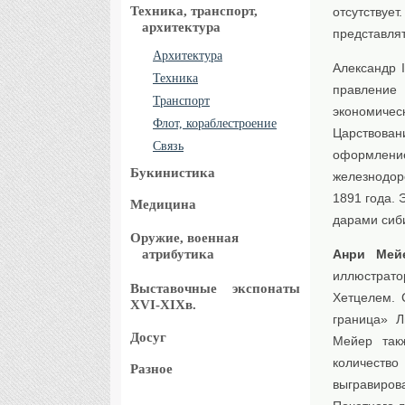
Техника, транспорт,
отсутствует
архитектура
представлят
Архитектура
Александр 
Техника
правление
Транспорт
экономичес
Флот, кораблестроение
Царствовани
Связь
оформление
Букинистика
железнодор
1891 года.
Медицина
дарами сиб
Оружие, военная
атрибутика
Анри Мей
иллюстрато
Выставочные
экспонаты
Хетцелем. 
XVI-XIXв.
граница» Л
Досуг
Мейер так
количество
Разное
выгравиро