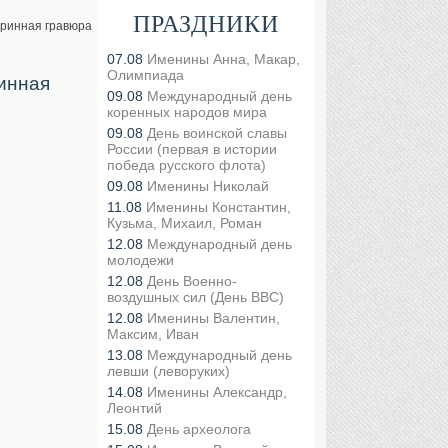
ПРАЗДНИКИ
таринная гравюра
07.08
Именины Анна, Макар,
Олимпиада
ринная
09.08
Международный день
коренных народов мира
09.08
День воинской славы
России (первая в истории
победа русского флота)
09.08
Именины Николай
11.08
Именины Константин,
Кузьма, Михаил, Роман
12.08
Международный день
молодежи
12.08
День Военно-
воздушных сил (День ВВС)
12.08
Именины Валентин,
Максим, Иван
13.08
Международный день
левши (леворуких)
14.08
Именины Александр,
Леонтий
15.08
День археолога