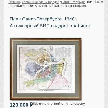
Главная
/
Старинные планы городов
/
Санкт-Петербург
/
План Санкт-
Петербурга. 1840г. Антикварный ВИП подарок в кабинет.
История Российской
империи. Обычаи
Предметы VIP
План Санкт-Петербурга. 1840г.
Антикварный ВИП подарок в кабинет.
Портреты царской
семьи
Старинные планы
городов
Москва
Санкт-Петербург
Российская империя
Прочие
Старинные карты
Российская империя
Европа
Мир
Исторические карты
Виды городов
Наличие уточняйте по телефону
120 000
₽
Москва