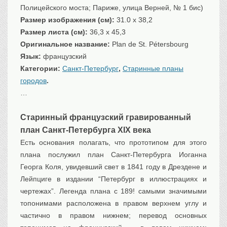
Полицейского моста; Париже, улица Верней, № 1 бис)
Транспорт
Размер изображения (см):
31.0 x 38,2
Флот, кораблестроение
Размер листа (см):
36,3 x 45,3
Связь
Оригинальное название:
Plan de St. Pétersbourg
Букинистика
Язык:
французский
Медицина
Категории:
Санкт-Петербург
,
Старинные планы
городов
.
Оружие, военная
атрибутика
…
Выставочные
экспонаты XVI-XIXв.
Старинный французский гравированный
Досуг
план Санкт-Петербурга XIX века
Разное
Есть основания полагать, что прототипом для этого
плана послужил план Санкт-Петербурга Иоганна
Георга Коля, увидевший свет в 1841 году в Дрездене и
Лейпциге в издании “Петербург в иллюстрациях и
чертежах”. Легенда плана с 189! самыми значимыми
топонимами расположена в правом верхнем углу и
частично в правом нижнем; перевод основных