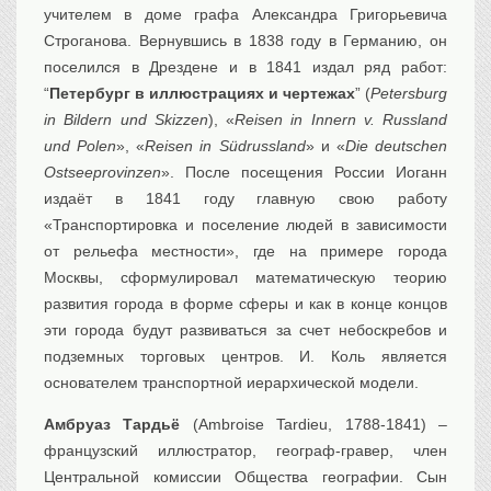
учителем в доме графа Александра Григорьевича
Строганова. Вернувшись в 1838 году в Германию, он
поселился в Дрездене и в 1841 издал ряд работ:
“
Петербург в иллюстрациях и чертежах
” (
Petersburg
in Bildern und Skizzen
), «
Reisen in Innern v. Russland
und Polen
», «
Reisen in Südrussland
» и «
Die deutschen
Ostseeprovinzen
». После посещения России Иоганн
издаёт в 1841 году главную свою работу
«Транспортировка и поселение людей в зависимости
от рельефа местности», где на примере города
Москвы, сформулировал математическую теорию
развития города в форме сферы и как в конце концов
эти города будут развиваться за счет небоскребов и
подземных торговых центров. И. Коль является
основателем транспортной иерархической модели.
Амбруаз Тардьё
(Ambroise Tardieu, 1788-1841) –
французский иллюстратор, географ-гравер, член
Центральной комиссии Общества географии. Сын