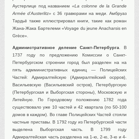
Аустерлице под названием
«La colonne de la Grande
Armée d’Austerlitz»
с 36 гравюрами на меди. Амбруаз
Тардьё также иллюстрировал книги, такие как роман
Жана-Жака Бартелеми «Voyage du jeune Anacharsis en
Grèce».
Административное деление Санкт-Петербурга
. В
1737 году по предложению Комиссии о Санкт-
Петербургском строении город был разделен на на
пять адмминистративных единиц — Полицейских
Частей: Адмиралтейскую (Адмиралтейский осрров),
Васильевскую (Васильевский остров), Петербургскую
(Петербургская и Выборгская стороны), Московскую и
Литейную. По Городовому положению 1782 года
существовало уже 10 частей и 42 квартала (по 50-100
домов в каждом). Во главе Полицейских Частей стояли
частные приставы. В 1792 году из Петербургской части
выделена Выборгская часть. В 1799 году
Адмиралтейская часть разделена на 1-ю, 2-ю, 3-ю и 4-