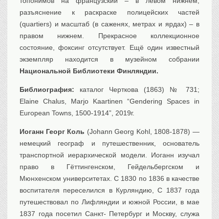
топонимов на французский – в левом нижнем;
разъяснение к раскраске полицейских частей
(quartiers) и масштаб (в саженях, метрах и ярдах) – в
правом нижнем. Прекрасное коллекционное
состояние, фоксинг отсутствует. Ещё один известный
экземпляр находится в музейном собрании
Национальной Библиотеки Финляндии.
Библиография:
каталог Черткова (1863) № 731;
Elaine Chalus, Marjo Kaartinen “Gendering Spaces in
European Towns, 1500-1914”, 2019г.
Иоганн Георг Коль
(Johann Georg Kohl, 1808-1878) —
немецкий географ и путешественник, основатель
транспортной иерархической модели. Иоганн изучал
право в Гёттингенском, Гейдельбергском и
Мюнхенском университетах. С 1830 по 1836 в качестве
воспитателя переселился в Курляндию, С 1837 года
путешествовал по Лифляндии и южной России, в мае
1837 года посетил Санкт- Петербург и Москву, служа