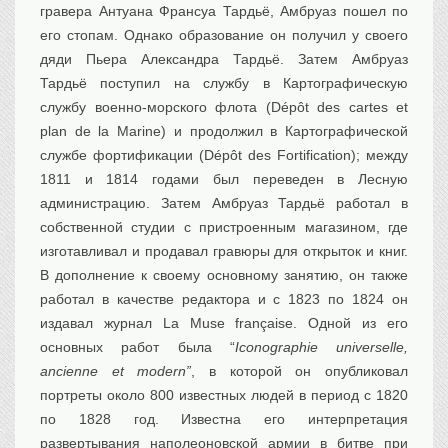
гравера Антуана Франсуа Тардьё, Амбруаз пошел по
его стопам. Однако образование он получил у своего
дяди Пьера Александра Тардьё. Затем Амбруаз
Тардьё поступил на службу в Картографическую
службу военно-морского флота (Dépôt des cartes et
plan de la Marine) и продолжил в Картографической
службе фортификации (Dépôt des Fortification); между
1811 и 1814 годами был переведен в Лесную
администрацию. Затем Амбруаз Тардьё работал в
собственной студии с пристроенным магазином, где
изготавливал и продавал гравюры для открыток и книг.
В дополнение к своему основному занятию, он также
работал в качестве редактора и с 1823 по 1824 он
издавал журнал La Muse française. Одной из его
основных работ была “
Iconographie universelle,
ancienne et modern”
, в которой он опубликовал
портреты около 800 известных людей в период с 1820
по 1828 год. Известна его интерпретация
развертывания наполеоновской армии в битве при