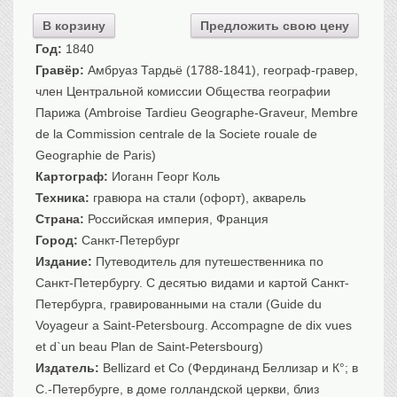
Санкт-Петербург
В корзину
Предложить свою цену
Российская империя
Год:
1840
Прочие
Гравёр:
Амбруаз Тардьё (1788-1841), географ-гравер,
Севастополь, Крым
член Центральной комиссии Общества географии
Парижа (Ambroise Tardieu Geographe-Graveur, Membre
Ценные бумаги
de la Commission centrale de la Societe rouale de
История моды.
Униформа
Geographie de Paris)
Гражданская мода
Картограф:
Иоганн Георг Коль
Униформа
Техника:
гравюра на стали (офорт), акварель
Страна:
Российская империя, Франция
Охота. Флора. Фауна
Город:
Санкт-Петербург
Фауна
Издание:
Путеводитель для путешественника по
Флора
Санкт-Петербургу. С десятью видами и картой Санкт-
Охота
Петербурга, гравированными на стали (Guide du
Рыбы, рыбалка
Voyageur a Saint-Petersbourg. Accompagne de dix vues
Техника, транспорт,
архитектура
et d`un beau Plan de Saint-Petersbourg)
Издатель:
Bellizard et Co (Фердинанд Беллизар и К°; в
Архитектура
С.-Петербурге, в доме голландской церкви, близ
Техника