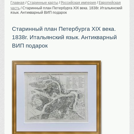
Главная
/
Старинные карты
/
Российская империя
/
Европейская
часть
/
Старинный план Петербурга XIX века. 1838г. Итальянский
История Российской
империи. Обычаи
язык. Антикварный ВИП подарок
Предметы VIP
Старинный план Петербурга XIX века.
Портреты царской
семьи
1838г. Итальянский язык. Антикварный
Старинные планы
городов
ВИП подарок
Москва
Санкт-Петербург
Российская империя
Прочие
Старинные карты
Российская империя
Европа
Мир
Исторические карты
Виды городов
Москва