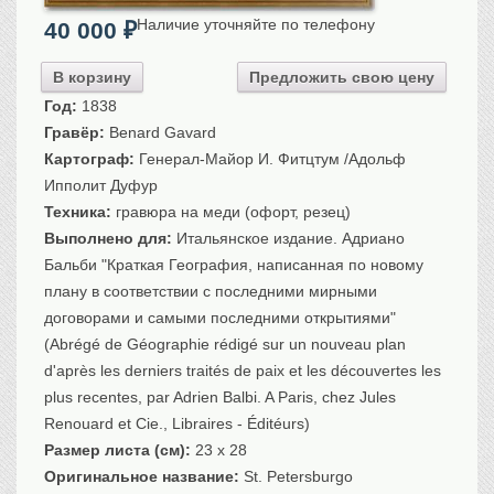
Санкт-Петербург
Наличие уточняйте по телефону
40 000
₽
Российская империя
Прочие
В корзину
Предложить свою цену
Год:
1838
Севастополь, Крым
Гравёр:
Benard Gavard
Ценные бумаги
Картограф:
Генерал-Майор И. Фитцтум /Адольф
История моды.
Униформа
Ипполит Дуфур
Техника:
гравюра на меди (офорт, резец)
Гражданская мода
Выполнено для:
Итальянское издание. Адриано
Униформа
Бальби "Краткая География, написанная по новому
Охота. Флора. Фауна
плану в соответствии с последними мирными
Фауна
договорами и самыми последними открытиями"
Флора
(Abrégé de Géographie rédigé sur un nouveau plan
Охота
d'après les derniers traités de paix et les découvertes les
Рыбы, рыбалка
plus recentes, par Adrien Balbi. A Paris, chez Jules
Renouard et Cie., Libraires - Éditéurs)
Техника, транспорт,
архитектура
Размер листа (см):
23 x 28
Архитектура
Оригинальное название:
St. Petersburgo
Техника