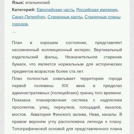
Язык:
итальянский
Транспорт
Категорий:
Европейская часть
,
Российская империя
,
Флот, кораблестроение
Санкт-Петербург
,
Старинные карты
,
Старинные планы
Связь
городов
.
Букинистика
…
Медицина
План в хорошем состоянии, представляет
несомненный коллекционный интерес. Вертикальный
Оружие, военная
атрибутика
издательский фальц. Незначительное старение
Выставочные
экспонаты XVI-XIXв.
бумаги, что является нормальным для исторических
предметов возрастом более ста лет.
Досуг
План полностью охватывает территорию города
Разное
первой половины ХIХ века в пределах
административных (полицейских) границ того времени.
Показана планировочная система с надписями
проспектов, улиц, переулков, площадей, каналов,
мостов. Акватория Финского залива, Нева, каналы. В
правом верхнем углу расположена легенда к плану.
Топографической основой для представленного плана