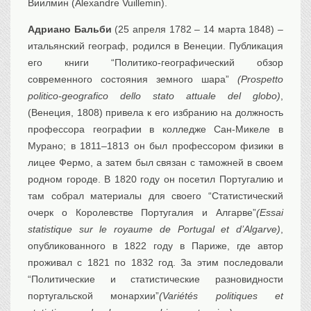
Виилмин (Alexandre Vuillemin).
Адриано Бальби
(25 апреля 1782 – 14 марта 1848) –
итальянский географ, родился в Венеции. Публикация
его книги “Политико-географический обзор
современного состояния земного шара”
(Prospetto
politico-geografico dello stato attuale del globo)
,
(Венеция, 1808) привела к его избранию на должность
профессора географии в колледже Сан-Микеле в
Мурано; в 1811–1813 он был профессором физики в
лицее Фермо, а затем был связан с таможней в своем
родном городе. В 1820 году он посетил Португалию и
там собрал материалы для своего “Статистический
очерк о Королевстве Португалия и Алгарве”
(Essai
statistique sur le royaume de Portugal et d’Algarve)
,
опубликованного в 1822 году в Париже, где автор
проживал с 1821 по 1832 год. За этим последовали
“Политические и статистические разновидности
португальской монархии”
(Variétés politiques et