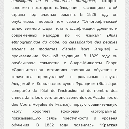
statistiques de la monarchie portugaise)
, которые
содержит некоторые наблюдения, касающиеся этой
страны под властью римлян. В 1826 году он
опубликовал первый том своего “Этнографический
атлас земного шара, или классификация древних и
современных народов по их языкам”
(Atlas
ethnographique du globe, ou classification des peuples
anciens et modernes d’après leurs langues)
–
произведение большой эрудиции. В 1829 году он
опубликовал совместно с Андре-Мишелем Герри
«Сравнительная статистика состояния обучения и
количества преступлений в различных округах
Академий и Королевских судов Франции» (Statistique
comparée de l’état de l’instruction et du nombre des
crimes dans les divers arrondissements des Académies et
des Cours Royales de France), первую сравнительную
карту хороплет (фоновая картограмма),
показывающую связь преступности и уровеня
обучения. В 1832 году появилась
“Краткая