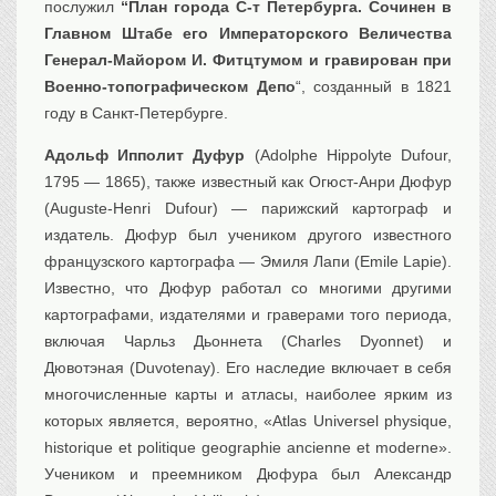
послужил
“План города С-т Петербурга. Сочинен в
Главном Штабе его Императорского Величества
Генерал-Майором И. Фитцтумом и гравирован при
Военно-топографическом Депо
“, созданный в 1821
году в Санкт-Петербурге.
Адольф Ипполит Дуфур
(Adolphe Hippolyte Dufour,
1795 — 1865), также известный как Огюст-Анри Дюфур
(Auguste-Henri Dufour) — парижский картограф и
издатель. Дюфур был учеником другого известного
французского картографа — Эмиля Лапи (Emile Lapie).
Известно, что Дюфур работал со многими другими
картографами, издателями и граверами того периода,
включая Чарльз Дьоннета (Charles Dyonnet) и
Дювотэная (Duvotenay). Его наследие включает в себя
многочисленные карты и атласы, наиболее ярким из
которых является, вероятно, «Atlas Universel physique,
historique et politique geographie ancienne et moderne».
Учеником и преемником Дюфура был Александр