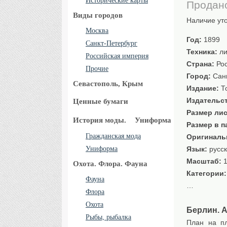
Исторические карты
Продан
Виды городов
Наличие ут
Москва
Год:
1899
Санкт-Петербург
Техника:
ли
Российская империя
Страна:
Рос
Прочие
Город:
Санк
Севастополь, Крым
Издание:
То
Издательс
Ценные бумаги
Размер лис
История моды.
Униформа
Размер в п
Гражданская мода
Оригиналь
Униформа
Язык:
русс
Масштаб:
1
Охота. Флора. Фауна
Категории
Фауна
…
Флора
Охота
Берлин. А
Рыбы, рыбалка
План на пл