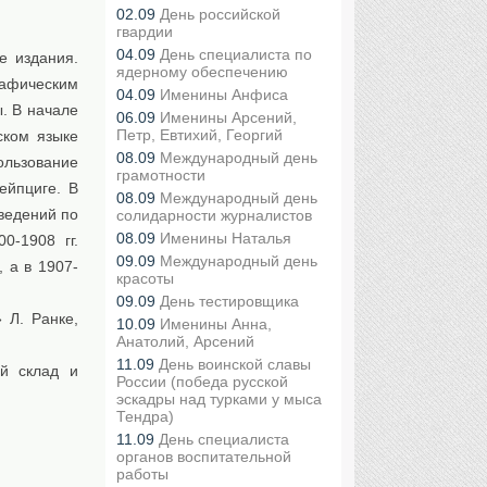
02.09
День российской
гвардии
04.09
День специалиста по
е издания.
ядерному обеспечению
рафическим
04.09
Именины Анфиса
. В начале
06.09
Именины Арсений,
Петр, Евтихий, Георгий
ском языке
08.09
Международный день
льзование
грамотности
ейпциге. В
08.09
Международный день
ведений по
солидарности журналистов
08.09
Именины Наталья
0-1908 гг.
09.09
Международный день
 а в 1907-
красоты
09.09
День тестировщика
 Л. Ранке,
10.09
Именины Анна,
Анатолий, Арсений
11.09
День воинской славы
ый склад и
России (победа русской
эскадры над турками у мыса
Тендра)
11.09
День специалиста
органов воспитательной
работы