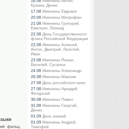
16.08
Именины Антон,
Кузьма, Денис
17.08
Именины Евдокия
20.08
Именины Митрофан
21.08
Именины Григорий,
Емельян, Леонид
22.08
День Государственного
флага Российской Федерации
22.08
Именины Алексей,
Антон, Дмитрий, Леонтий,
Иван
23.08
Именины Роман,
Василий, Сусанна
24.08
Именины Александр
26.08
Именины Максим
27.08
День российского кино
27.08
Именины Аркадий,
Феодосий
30.08
Именины Павел
31.08
Именины Георгий,
Денис
01.09
День знаний
языке
01.09
Именины Андрей,
кий фальц.
Тимофей