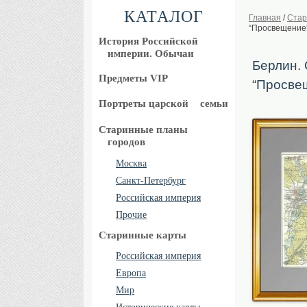
КАТАЛОГ
Главная
/
Стар
“Просвещение”
История Российской
империи. Обычаи
Берлин. 
Предметы VIP
“Просве
Портреты царской
семьи
Старинные планы
городов
Москва
Санкт-Петербург
Российская империя
Прочие
Старинные карты
Российская империя
Европа
Мир