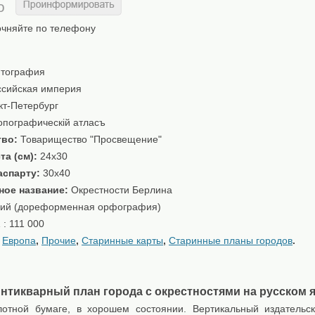
о
очняйте по телефону
тография
сийская империя
т-Петербург
пографическiй атласъ
тво:
Товарищество "Просвещение"
та (см):
24x30
аспарту:
30x40
ное название:
Окрестности Берлина
кий (дореформенная орфография)
 : 111 000
:
Европа
,
Прочие
,
Старинные карты
,
Старинные планы городов
.
нтикварный план города с окрестностями на русском 
отной бумаге, в хорошем состоянии. Вертикальный издательс