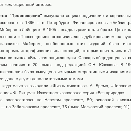
ет коллекционный интерес.
тво “Просвещение”
выпускало энциклопедические и справочны
сновано в 1896 г. в Петербурге. Финансировалось «Библиог
Мейера» в Лейпциге. В 1905 г. владельцами стали братья Цетлины
ельности «Просвещение» ограничивалось дублированием на рус
ускавшихся Майером, особенностью этих изданий было испо
ых хромолитографических иллюстраций, которые печатались в Л
ельстве вышла «Большая энциклопедия. Словарь общедоступных с
лям знания» в 20 томах, под редакцией С.Н. Южакова. В 190
циклопедия была выпущена четырьмя стереотипными изданиями,
реиздана с двумя дополнительными томами.
 издательствa выходили «Жизнь животных» А. Брема, «Человек»
ение» Ф. Ритцеля. Известность завоевала серия «Вся природа».
во располагалась на Невском проспекте, 50; основной книжн
— на Забалканском проспекте, 75 (ныне Московский проспект, 91).