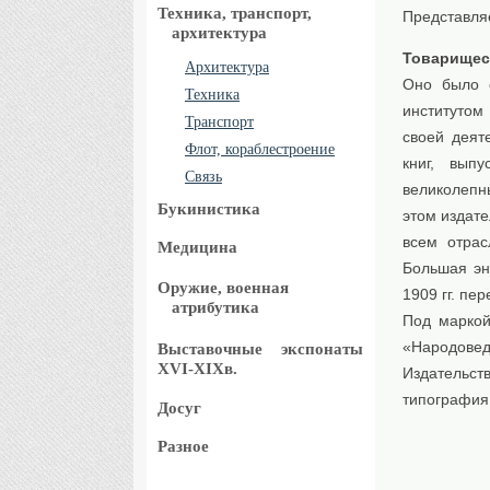
Техника, транспорт,
Представля
архитектура
Товарищес
Архитектура
Оно было о
Техника
институтом 
Транспорт
своей деят
Флот, кораблестроение
книг, вып
Связь
великолепн
Букинистика
этом издат
всем отрас
Медицина
Большая эн
Оружие, военная
1909 гг. пе
атрибутика
Под маркой
«Народовед
Выставочные
экспонаты
XVI-XIXв.
Издательст
типография 
Досуг
Разное