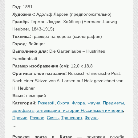
Санкт-Петербург
Год:
1881
Российская империя
Художник:
Адольф Ларсен (предположительно)
Прочие
Гравёр:
Герман-Людвиг Хойбнер (Hermann-Ludwig
Heubner, 1843-1915)
Севастополь, Крым
Техника:
гравюра на дереве (ксилография)
Ценные бумаги
Город:
Лейпциг
История моды.
Униформа
Выполнено для:
Die Gartenlaube – Illustrirtes
Familienblatt
Гражданская мода
Размер изображения (см):
12,0 x 18,8
Униформа
Оригинальное название:
Russisch-chinesische Post.
Охота. Флора. Фауна
Nach einer Skizze von A. Larsen auf Holz gezeichnet von
Фауна
H. Heubner
Флора
Язык:
немецкий
Охота
Категорий:
Гужевой
,
Охота. Флора. Фауна
,
Предметы,
Рыбы, рыбалка
артефакты, антиквариат истории Российской империи
,
Прочие
,
Разное
,
Связь
,
Транспорт
,
Фауна
.
Техника, транспорт,
архитектура
…
Архитектура
Техника
Русская почта в Китае
— почтовая служба,