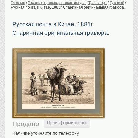
Главная
/
Техника, транспорт, архитектура
/
Транспорт
/
Гужевой
/
Русская почта в Китае. 1881г. Старинная оригинальная гравюра.
История Российской
империи. Обычаи
Предметы VIP
Русская почта в Китае. 1881г.
Старинная оригинальная гравюра.
Портреты царской
семьи
Старинные планы
городов
Москва
Санкт-Петербург
Российская империя
Прочие
Старинные карты
Российская империя
Европа
Мир
Исторические карты
Продано
Виды городов
Наличие уточняйте по телефону
Москва