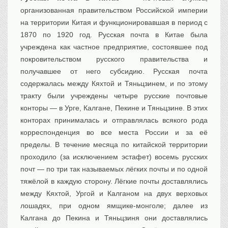
организованная правительством Российской империи
Транспорт
на территории Китая и функционировавшая в период с
Флот, кораблестроение
1870 по 1920 год. Русская почта в Китае была
Связь
учреждена как частное предприятие, состоявшее под
Букинистика
покровительством русского правительства и
Медицина
получавшее от него субсидию. Русская почта
содержалась между Кяхтой и Тяньцзинем, и по этому
Оружие, военная
атрибутика
тракту были учреждены четыре русские почтовые
Выставочные
экспонаты XVI-XIXв.
конторы — в Урге, Калгане, Пекине и Тяньцзине. В этих
конторах принималась и отправлялась всякого рода
Досуг
корреспонденция во все места России и за её
Разное
пределы. В течение месяца по китайской территории
проходило (за исключением эстафет) восемь русских
почт — по три так называемых лёгких почты и по одной
тяжёлой в каждую сторону. Лёгкие почты доставлялись
между Кяхтой, Ургой и Калганом на двух верховых
лошадях, при одном ямщике-монголе; далее из
Калгана до Пекина и Тяньцзиня они доставлялись