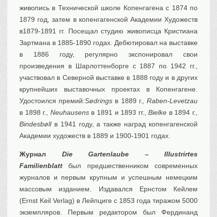
живопись в Технической школе Копенгагена с 1874 по
1879 год, затем в копенгагенской Академии Художеств
в1879-1891 гг. Посещал студию живописца Кристиана
Зартмана в 1885-1890 годах. Дебютировал на выставке
в 1886 году, регулярно экспонировал свои
произведения в Шарлоттенборге с 1887 по 1942 гг.,
участвовал в Северной выставке в 1888 году и в других
крупнейших выставочных проектах в Копенгагене.
Удостоился премий:
Sødrings
в 1889 г.
, Raben-Levetzau
в 1898 г.,
Neuhausens
в 1891 и 1893 гг.,
Bielke
в 1894 г.,
Bindesbøll
в 1941 году, а также наград копенгагенской
Академии художеств в 1889 и 1900-1901 годах.
Журнал
Die Gartenlaube – Illustrirtes
Familienblatt
был предшественником современных
журналов и первым крупным и успешным немецким
массовым изданием. Издавался Ернстом Кейлем
(Ernst Keil Verlag) в Лейпциге с 1853 года тиражом 5000
экземпляров. Первым редактором был Фердинанд