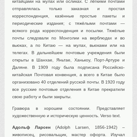
китайцами на мулах или осликах. С лёгкими почтами
отправлялась только заказная и простая
корреспонденция, казённые простые пакеты и
периодические издания; с тяжёлыми почтами —
всякого рода корреспонденция и посылки. Тяжёлые
почты следовали по Монголии на верблюдах и во
вьюках, а по Китаю — на мулах, вьюками или на
телегах. В дальнейшем почтовые учреждения были
открыты в Шанхае, Яньтае, Ханькоу, Порт-Артуре и
Даляне. В 1909 году была подписана Российско-
китайская Почтовая конвенция, а всего в Китае было
организовано 40 отделений русской почты. В 1920 году
все русские почтовые отделения в Китае прекратили
свою работу и были закрыты.
Гравюра в хорошем состоянии. Представляет
художественную и историческую ценность. Verso text.
Адольф Ларсен
(Adolph Larsen, 1856-1942) –
живописец, рисовальщик, мастер офорта. Изучал