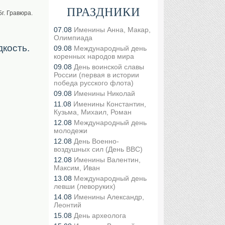
ПРАЗДНИКИ
г. Гравюра.
07.08
Именины Анна, Макар,
Олимпиада
дкость.
09.08
Международный день
коренных народов мира
09.08
День воинской славы
России (первая в истории
победа русского флота)
09.08
Именины Николай
11.08
Именины Константин,
Кузьма, Михаил, Роман
12.08
Международный день
молодежи
12.08
День Военно-
воздушных сил (День ВВС)
12.08
Именины Валентин,
Максим, Иван
13.08
Международный день
левши (леворуких)
14.08
Именины Александр,
Леонтий
15.08
День археолога