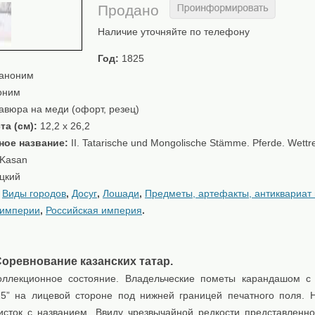
Продано
Наличие уточняйте по телефону
Год:
1825
аноним
оним
авюра на меди (офорт, резец)
та (см):
12,2 x 26,2
ное название:
II. Tatarische und Mongolische Stämme. Pferde. Wettr
 Kasan
цкий
:
Виды городов
,
Досуг
,
Лошади
,
Предметы, артефакты, антиквариат
 империи
,
Российская империя
.
оревнование казанских татар.
ллекционное состояние. Владельческие пометы карандашом с
25” на лицевой стороне под нижней границей печатного поля. 
исток с названием. Ввиду чрезвычайной редкости представленн