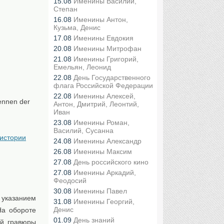
15.08
Именины Василий,
Степан
16.08
Именины Антон,
Кузьма, Денис
17.08
Именины Евдокия
20.08
Именины Митрофан
21.08
Именины Григорий,
Емельян, Леонид
22.08
День Государственного
флага Российской Федерации
22.08
Именины Алексей,
ennen der
Антон, Дмитрий, Леонтий,
Иван
23.08
Именины Роман,
Василий, Сусанна
 истории
24.08
Именины Александр
26.08
Именины Максим
27.08
День российского кино
27.08
Именины Аркадий,
Феодосий
30.08
Именины Павел
 указанием
31.08
Именины Георгий,
Денис
На обороте
01.09
День знаний
ой гравюры