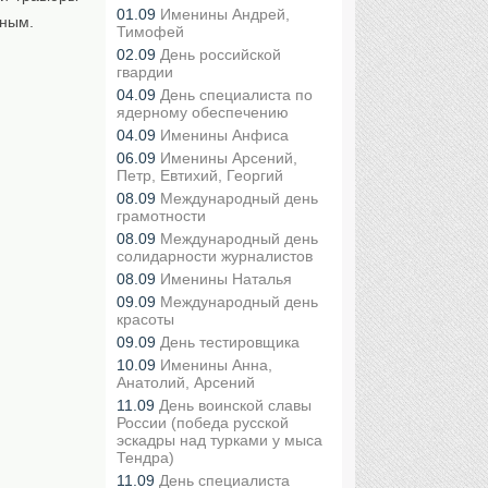
01.09
Именины Андрей,
жным.
Тимофей
02.09
День российской
гвардии
04.09
День специалиста по
ядерному обеспечению
04.09
Именины Анфиса
06.09
Именины Арсений,
Петр, Евтихий, Георгий
08.09
Международный день
грамотности
08.09
Международный день
солидарности журналистов
08.09
Именины Наталья
09.09
Международный день
красоты
09.09
День тестировщика
10.09
Именины Анна,
Анатолий, Арсений
11.09
День воинской славы
России (победа русской
эскадры над турками у мыса
Тендра)
11.09
День специалиста