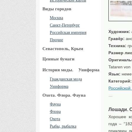
Исторические карты
Виды городов
Москва
Санкт-Петербург
Художник:
Российская империя
Гравёр:
ан
Прочие
Техника:
гр
Севастополь, Крым
Размер лис
Ценные бумаги
Оригиналь
Tataren von
История моды.
Униформа
Язык:
неме
Гражданская мода
Категорий
Униформа
Российской
Охота. Флора. Фауна
…
Фауна
Лошади. С
Флора
Хорошее ко
Охота
года – “18
Рыбы, рыбалка
приклеен л