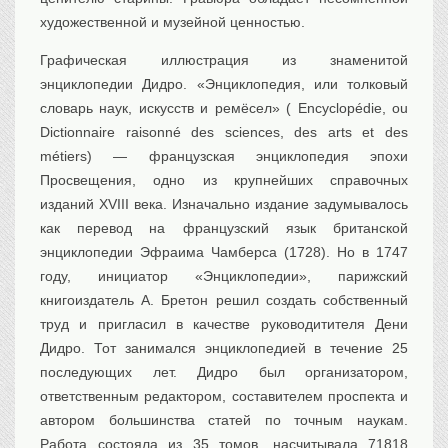
художественной и музейной ценностью.
Графическая иллюстрация из знаменитой
энциклопедии Дидро. «Энциклопедия, или толковый
словарь наук, искусств и ремёсел» ( Encyclopédie, ou
Dictionnaire raisonné des sciences, des arts et des
métiers) — французская энциклопедия эпохи
Просвещения, одно из крупнейших справочных
изданий XVIII века. Изначально издание задумывалось
как перевод на французский язык британской
энциклопедии Эфраима Чамберса (1728). Но в 1747
году, инициатор «Энциклопедии», парижский
книгоиздатель А. Бретон решил создать собственный
труд и пригласил в качестве руководитителя Дени
Дидро. Тот занимался энциклопедией в течение 25
последующих лет. Дидро был организатором,
ответственным редактором, составителем проспекта и
автором большинства статей по точным наукам.
Работа состояла из 35 томов, насчитывала 71818