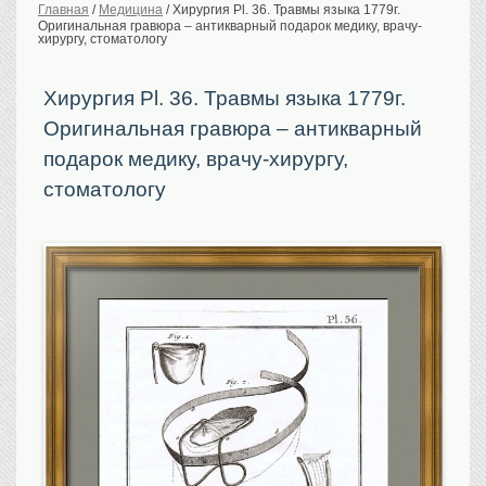
Главная
/
Медицина
/
Хирургия Pl. 36. Травмы языка 1779г.
Оригинальная гравюра – антикварный подарок медику, врачу-
История Российской
империи. Обычаи
хирургу, стоматологу
Предметы VIP
Хирургия Pl. 36. Травмы языка 1779г.
Портреты царской
семьи
Оригинальная гравюра – антикварный
Старинные планы
городов
подарок медику, врачу-хирургу,
стоматологу
Москва
Санкт-Петербург
Российская империя
Прочие
Старинные карты
Российская империя
Европа
Мир
Исторические карты
Виды городов
Москва