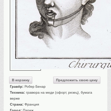
Транспорт
Флот, кораблестроение
Связь
Букинистика
Медицина
Оружие, военная
атрибутика
Выставочные
экспонаты XVI-XIXв.
Досуг
Разное
В корзину
Предложить свою цену
Гравёр:
Робер Бенар
Техника:
гравюра на меди (офорт, резец), бумага
верже
Страна:
Франция
Город:
Париж