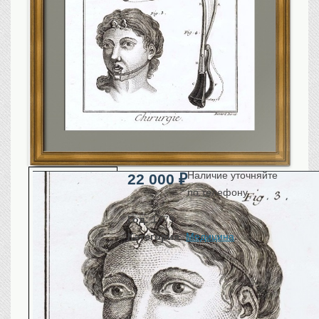
Санкт-Петербург
Российская империя
Прочие
Севастополь, Крым
Ценные бумаги
История моды.
Униформа
Гражданская мода
Униформа
Наличие уточняйте
22 000
₽
Охота. Флора. Фауна
по телефону
Фауна
Флора
Год:
1779
Охота
Категория:
Медицина
.
Рыбы, рыбалка
…
Техника, транспорт,
архитектура
Архитектура
Техника