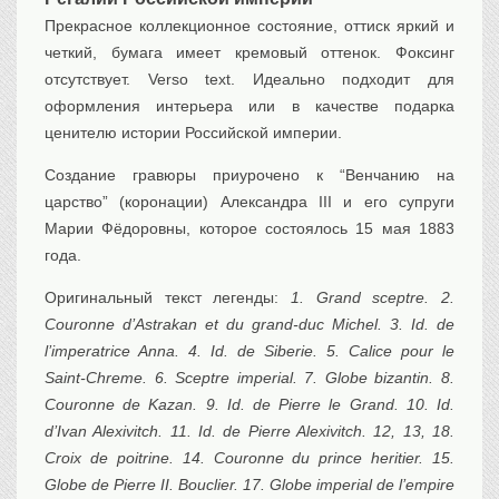
Транспорт
Прекрасное коллекционное состояние, оттиск яркий и
Флот, кораблестроение
четкий, бумага имеет кремовый оттенок. Фоксинг
Связь
отсутствует. Verso text. Идеально подходит для
оформления интерьера или в качестве подарка
Букинистика
ценителю истории Российской империи.
Медицина
Создание гравюры приурочено к “Венчанию на
Оружие, военная
атрибутика
царство” (коронации) Александра III и его супруги
Выставочные
Марии Фёдоровны, которое состоялось 15 мая 1883
экспонаты XVI-XIXв.
года.
Досуг
Оригинальный текст легенды:
1. Grand sceptre. 2.
Разное
Couronne d’Astrakan et du grand-duc Michel. 3. Id. de
l’imperatrice Anna. 4. Id. de Siberie. 5. Calice pour le
Saint-Chreme. 6. Sceptre imperial. 7. Globe bizantin. 8.
Couronne de Kazan. 9. Id. de Pierre le Grand. 10. Id.
d’Ivan Alexivitch. 11. Id. de Pierre Alexivitch. 12, 13, 18.
Croix de poitrine. 14. Couronne du prince heritier. 15.
Globe de Pierre II. Bouclier. 17. Globe imperial de l’empire