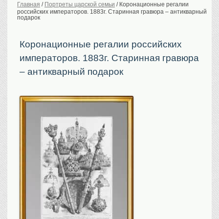
Главная
/
Портреты царской семьи
/
Коронационные регалии
российских императоров. 1883г. Старинная гравюра – антикварный
История Российской
империи. Обычаи
подарок
Предметы VIP
Коронационные регалии российских
Портреты царской
семьи
императоров. 1883г. Старинная гравюра
Старинные планы
городов
– антикварный подарок
Москва
Санкт-Петербург
Российская империя
Прочие
Старинные карты
Российская империя
Европа
Мир
Исторические карты
Виды городов
Москва