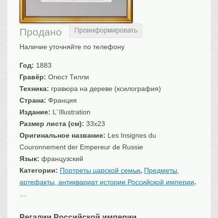
Санкт-Петербург
Российская империя
Продано
Прочие
Наличие уточняйте по телефону
Севастополь, Крым
Ценные бумаги
Год:
1883
Гравёр:
Огюст Тилли
История моды.
Униформа
Техника:
гравюра на дереве (ксилография)
Гражданская мода
Страна:
Франция
Униформа
Издание:
L´Illustration
Охота. Флора. Фауна
Размер листа (см):
33x23
Оригинальное название:
Les Insignes du
Фауна
Couronnement der Empereur de Russie
Флора
Язык:
французский
Охота
Категории:
Портреты царской семьи
,
Предметы,
Рыбы, рыбалка
артефакты, антиквариат истории Российской империи
.
Техника, транспорт,
архитектура
…
Архитектура
Техника
Регалии Российской империи