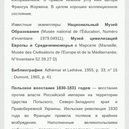
Транспорт
Франсуа Жоржена. В целом хорошее коллекционное
Флот, кораблестроение
состояние.
Связь
Известные экземпляры:
Национальный Музей
Букинистика
Образования
(Musée national de l’Éducation, Numéro
Медицина
d’inventaire: 1979.04911);
Музей цивилизаций
Европы и Средиземноморья
в Марселе (Marseille,
Оружие, военная
атрибутика
Musée des Civilisations de l’Europe et de la Méditerranée;
Выставочные
N°Inventaire 52.39.27 D)
экспонаты XVI-XIXв.
Досуг
Библиография
: Adhémar et Lethève, 1955, p. 33, n° 16
; Dumont, 1965, p. 41
Разное
Польское восстание 1830-1831 годов
— восстание
против власти Российской империи на территории
Царства Польского, Северо-Западного края и
Правобережной Украины. Июльская революция 1830
года во Франции привела поляков в крайнее
возбуждение. Наполненные великопольскими