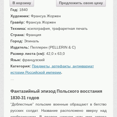
В корзину
Предложить свою цену
Санкт-Петербург
Год:
1840
Российская империя
Художник:
Франсуа Жоржен
Прочие
Гравёр:
Франсуа Жоржен
Севастополь, Крым
Техника:
ксилография, трафаретная печать
Ценные бумаги
Страна:
Франция
Город:
Эпиналь
История моды.
Униформа
Издатель:
Пеллерен (PELLERIN & C)
Гражданская мода
Размер листа (см):
42,0 x 63,0
Униформа
Язык:
французский
Охота. Флора. Фауна
Категория:
Предметы, артефакты, антиквариат
истории Российской империи
.
Фауна
…
Флора
Охота
Фантазийный эпизод Польского восстания
Рыбы, рыбалка
1830-31 годов
Техника, транспорт,
архитектура
“Доблестные” польские военные обращают в бегство
Архитектура
русских солдат. Название расположено вверху над
Техника
изображением. В правом нижнем углу имя автора