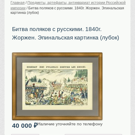
Главная
/
Предметы, артефакты, антиквариат истории Российской
империи
/
Битва поляков с русскими. 1840г. Жоржен. Эпинальская
История Российской
империи. Обычаи
картинка (лубок)
Предметы VIP
Битва поляков с русскими. 1840г.
Портреты царской
семьи
Жоржен. Эпинальская картинка (лубок)
Старинные планы
городов
Москва
Санкт-Петербург
Российская империя
Прочие
Старинные карты
Российская империя
Европа
Мир
Исторические карты
Наличие уточняйте по телефону
Виды городов
40 000
₽
Москва