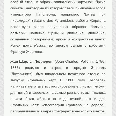
особый стиль в образы эпинальских картинок. Яркие
сюжеты, некоторые из которых стали символами эпоса
императора Наполеона, например, “Битва при
пирамидах” (Bataille des Pyramides), работы Жоржена
используют запас популярных образов: большие
размеры, наивные сцены и движения, движения,
созданные повторением, яркие и контрастные цвета.
Успех дома
Pellerin
во многом связан с работами
Франсуа Жоржена.
Жан-Шарль Пеллерен
(Jean-Charles Pellerin, 1756-
1836) родился и вырос в городке Эпиналь
(Лотарингия), был владельцем печатного ателье по
выпуску игральных карт. В 1800 году Пеллерен
начинает печатать иллюстрированные листки (лубки)
для детей и взрослых на самые разные темы. Техника
печати была абсолютно индентичной, что и для
игральных карт: ксилография (гравюра на дереве),
раскрашиваласъ в через трафарет в несколько цветов.