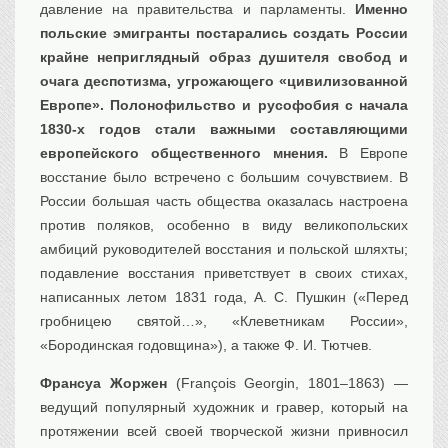
давление на правительства и парламенты.
Именно
польские эмигранты постарались создать России
крайне неприглядный образ душителя свобод и
очага деспотизма, угрожающего «цивилизованной
Европе». Полонофильство и русофобия с начала
1830-х годов стали важными составляющими
европейского общественного мнения.
В Европе
восстание было встречено с большим сочувствием. В
России большая часть общества оказалась настроена
против поляков, особенно в виду великопольских
амбиций руководителей восстания и польской шляхты;
подавление восстания приветствует в своих стихах,
написанных летом 1831 года, А. С. Пушкин («Перед
гробницею святой…», «Клеветникам России»,
«Бородинская годовщина»), а также Ф. И. Тютчев.
Франсуа Жоржен
(François Georgin, 1801–1863) —
ведущий популярный художник и гравер, который на
протяжении всей своей творческой жизни привносил