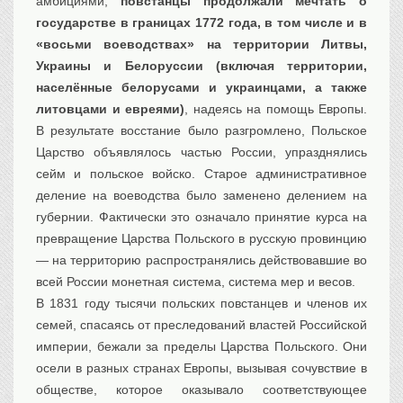
амбициями,
повстанцы продолжали мечтать о
государстве в границах 1772 года, в том числе и в
«восьми воеводствах» на территории Литвы,
Украины и Белоруссии (включая территории,
населённые белорусами и украинцами, а также
литовцами и евреями)
, надеясь на помощь Европы.
В результате восстание было разгромлено, Польское
Царство объявлялось частью России, упразднялись
сейм и польское войско. Старое административное
деление на воеводства было заменено делением на
губернии. Фактически это означало принятие курса на
превращение Царства Польского в русскую провинцию
— на территорию распространялись действовавшие во
всей России монетная система, система мер и весов.
В 1831 году тысячи польских повстанцев и членов их
семей, спасаясь от преследований властей Российской
империи, бежали за пределы Царства Польского. Они
осели в разных странах Европы, вызывая сочувствие в
обществе, которое оказывало соответствующее