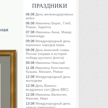
ПРАЗДНИКИ
06.08
День железнодорожных
войск
06.08
Именины Борис, Глеб,
Роман, Харитон
рная
07.08
Именины Анна, Макар,
Олимпиада
09.08
Международный день
коренных народов мира
09.08
День воинской славы
России (первая в истории
победа русского флота)
09.08
Именины Николай
11.08
Именины Константин,
Кузьма, Михаил, Роман
12.08
Международный день
молодежи
12.08
День Военно-
воздушных сил (День ВВС)
12.08
Именины Валентин,
Максим, Иван
13.08
Международный день
левши (леворуких)