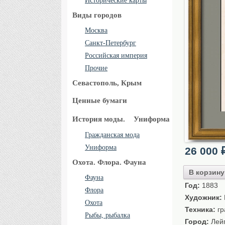
Исторические карты
Виды городов
Москва
Санкт-Петербург
Российская империя
Прочие
Севастополь, Крым
Ценные бумаги
История моды.
Униформа
Гражданская мода
Униформа
26 000
Охота. Флора. Фауна
В корзину
Фауна
Год:
1883
Флора
Художник:
Охота
Техника:
гр
Рыбы, рыбалка
Город:
Лей