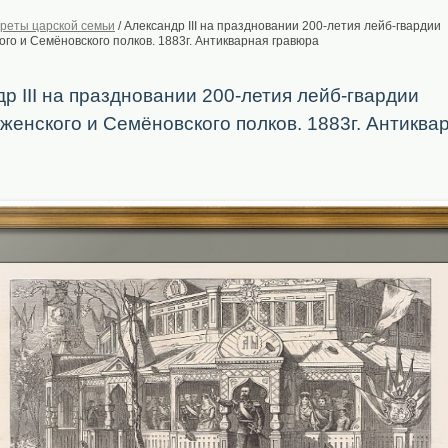
реты царской семьи
/
Александр III на праздновании 200-летия лейб-гвардии
го и Семёновского полков. 1883г. Антикварная гравюра
р III на праздновании 200-летия лейб-гвардии
енского и Семёновского полков. 1883г. Антиква