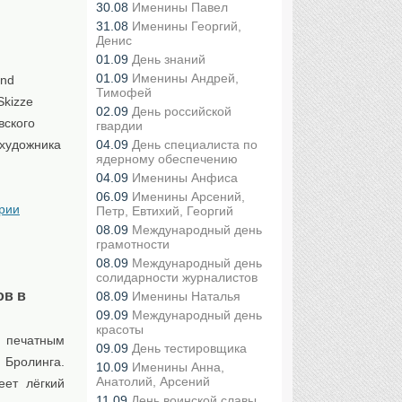
30.08
Именины Павел
31.08
Именины Георгий,
Денис
01.09
День знаний
01.09
Именины Андрей,
und
Тимофей
Skizze
02.09
День российской
вского
гвардии
 художника
04.09
День специалиста по
ядерному обеспечению
04.09
Именины Анфиса
06.09
Именины Арсений,
рии
Петр, Евтихий, Георгий
08.09
Международный день
грамотности
08.09
Международный день
солидарности журналистов
ов в
08.09
Именины Наталья
09.09
Международный день
красоты
д печатным
09.09
День тестировщика
Бролинга.
10.09
Именины Анна,
Анатолий, Арсений
еет лёгкий
11.09
День воинской славы