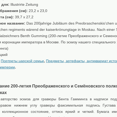
 для:
Illustrirte Zeitung
бражения (см):
23,2 x 23,0
та (см):
39,7 x 27,2
ное название:
Das 200jahrige Jubiläum des Preobraschenskis'chen 
chen regiments wärend der kaiserkrönungtage in Moskau. Nach einer 
ialzeichners Benth Gumming (200-летие Преображенского и Семено
и коронации императора в Москве. По эскизу нашего специального
инга)
цкий
:
Портреты царской семьи
,
Предметы, артефакты, антиквариат исто
 империи
.
ание 200-летия Преображенского и Семёновского полк
ках
авторство эскиза для гравюры Бента Гамминга в надписи по
правом нижнем углу гравюры факсимильная подпись Густава 
 коллекционное состояние, оттиск яркий и четкий. Бумага им