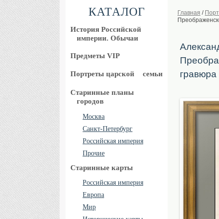
КАТАЛОГ
Главная
/
Порт
Преображенско
История Российской
империи. Обычаи
Александ
Предметы VIP
Преображ
гравюра
Портреты царской
семьи
Старинные планы
городов
Москва
Санкт-Петербург
Российская империя
Прочие
Старинные карты
Российская империя
Европа
Мир