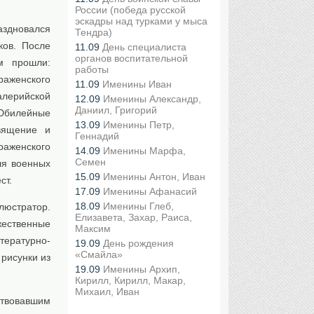
России (победа русской
эскадры над турками у мыса
здновался
Тендра)
ков. После
11.09
День специалиста
органов воспитательной
м прошли:
работы
раженского
11.09
Именины Иван
алерийской
12.09
Именины Александр,
Даниил, Григорий
 Юбилейные
13.09
Именины Петр,
вящение и
Геннадий
раженского
14.09
Именины Марфа,
Семен
я военных
15.09
Именины Антон, Иван
ст.
17.09
Именины Афанасий
18.09
Именины Глеб,
люстратор.
Елизавета, Захар, Раиса,
ественные
Максим
ературно-
19.09
День рождения
«Смайла»
рисунки из
19.09
Именины Архип,
Кирилл, Кирилл, Макар,
Михаил, Иван
ствовавшим