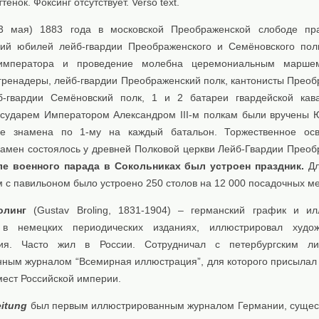
енок. Фоксинг отсутствует. Verso text.
3 мая) 1883 года в московской Преображенской слободе пра
ний юбилей лейб-гвардии Преображенского и Семёновского пол
императора и проведение молебна церемониальным марше
гренадеры, лейб-гвардии Преображенский полк, кантонисты Преоб
б-гвардии Семёновский полк, 1 и 2 батареи гвардейской кав
осударем Императором Александром III-м полкам были вручены
кие знамена по 1-му на каждый батальон. Торжественное ос
намен состоялось у древней Полковой церкви Лейб-Гвардии Преоб
ле военного парада в Сокольниках был устроен праздник.
Дл
 с павильоном было устроено 250 столов на 12 000 посадочных ме
олинг
(Gustav Broling, 1831-1904) – германский график и ил
 в немецких периодических изданиях, иллюстрировал худож
ния. Часто жил в России. Сотрудничал с петербургским лит
нным журналом “Всемирная иллюстрация”, для которого присылал 
мест Российской империи.
Zeitung
был первым иллюстрированным журналом Германии, суще