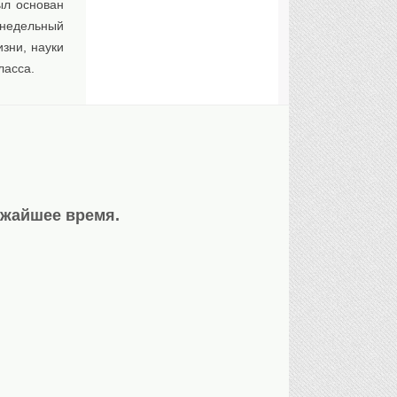
ыл основан
недельный
зни, науки
ласса.
ижайшее время.