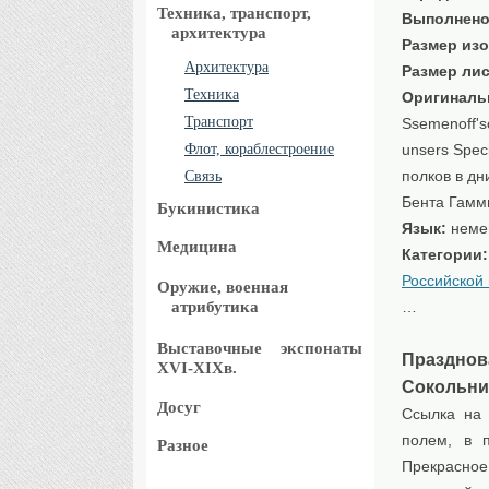
Техника, транспорт,
Выполнено
архитектура
Размер изо
Архитектура
Размер лис
Техника
Оригиналь
Транспорт
Ssemenoff's
Флот, кораблестроение
unsers Spec
полков в дн
Связь
Бента Гамм
Букинистика
Язык:
неме
Медицина
Категории
Российской
Оружие, военная
атрибутика
…
Выставочные
экспонаты
Празднов
XVI-XIXв.
Сокольни
Досуг
Ссылка на 
полем, в 
Разное
Прекрасное