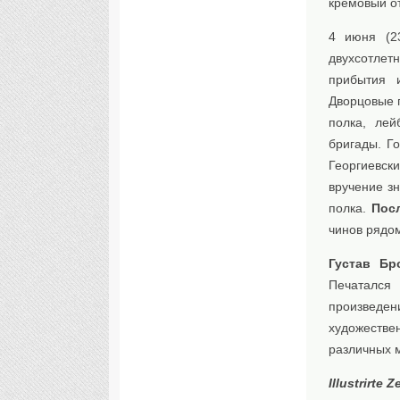
кремовый отт
4 июня (2
двухсотлет
прибытия 
Дворцовые 
полка, лей
бригады. Г
Георгиевс
вручение з
полка.
Пос
чинов рядом
Густав Бр
Печатался
произведе
художестве
различных 
Illustrirte 