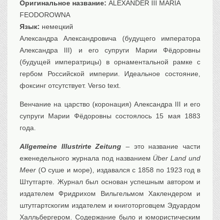
Оригинальное название:
ALEXANDER III MARIA
Транспорт
FEODOROWNA
Флот, кораблестроение
Язык:
немецкий
Связь
Александра Александровича (будущего императора
Букинистика
Александра III) и его супруги Марии Фёдоровны
(будущей императрицы) в орнаментальной рамке с
Медицина
гербом Российской империи. Идеальное состояние,
Оружие, военная
атрибутика
фоксинг отсутствует. Verso text.
Выставочные
экспонаты XVI-XIXв.
Венчание на царство (коронация) Александра III и его
супруги Марии Фёдоровны состоялось 15 мая 1883
Досуг
года.
Разное
Allgemeine Illustrirte Zeitung
– это название части
еженедельного журнала под названием
Über Land und
Meer
(О суше и море), издавался с 1858 по 1923 год в
Штутгарте. Журнал был основан успешным автором и
издателем Фридрихом Вильгельмом Хаклендером и
штутгартскогим издателем и книготорговцем Эдуардом
Халльбергером. Содержание было и юмористическим