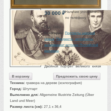
Санкт-Петербург
Российская империя
Наличие уточняйте
30 000
₽
Прочие
по телефону
Севастополь, Крым
Год:
1882
Ценные бумаги
Категории:
Портреты царской
семьи
,
Предметы, артефакты,
История моды.
Униформа
антиквариат истории Российской
Гражданская мода
империи
.
Униформа
…
Охота. Флора. Фауна
Двойной портрет великого князя
Фауна
Флора
В корзину
Предложить свою цену
Охота
Техника:
гравюра на дереве (ксилография)
Рыбы, рыбалка
Город:
Штутгарт
Выполнено для:
Allgemeine Illustrirte Zeitung (Über
Техника, транспорт,
архитектура
Land und Meer)
Архитектура
Размер листа (см):
27,1 x 36,4
Техника