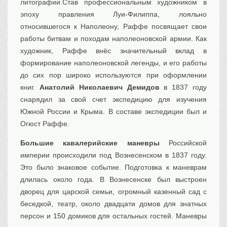
литографии.Став профессиональным художником в
эпоху правления Луи-Филиппа, лояльно
относившегося к Наполеону, Раффе посвящает свои
работы битвам и походам наполеоновской армии. Как
художник, Раффе внёс значительный вклад в
формирование наполеоновской легенды, и его работы
до сих пор широко используются при оформлении
книг.
Анатолий Николаевич Демидов
в 1837 году
снарядил за свой счет экспедицию для изучения
Южной России и Крыма. В составе экспедиции был и
Огюст Раффе.
Большие кавалерийские маневры
Российской
империи происходили под Вознесенском в 1837 году.
Это было знаковое событие. Подготовка к маневрам
длилась около года. В Вознесенске был выстроен
дворец для царской семьи, огромный казенный сад с
беседкой, театр, около двадцати домов для знатных
персон и 150 домиков для остальных гостей. Маневры