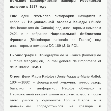
Большие кавалерийские маневры Российской
Транспорт
империи в 1837 году
Флот, кораблестроение
Ещё один экземпляр литографии находится в
Связь
собрании
Национальной галереи Канады
(Musée
Букинистика
des beaux-arts du Canada) под инвентарным номером
Медицина
2421 и в собрании
Национальной библиотеки
Франции
(Bibliothèque nationale de France) под
Оружие, военная
атрибутика
инвентарным номером DC-189 (J, 6)-FOL.
Выставочные
экспонаты XVI-XIXв.
Библиография
: Bibliographie de la France [formerly de
Досуг
l’Empire français] ou, Journal général de l’imprimerie et
de la librarie. 1845 г.
Разное
Огюст Дени Мари Раффе
(Denis-Auguste-Marie Raffet,
1804—1860) – французский художник, иллюстратор,
баталист и униформист. Раффе обучался в
Национальной высшей школе изящных искусств, после
этого учился у художников Гро и Шарле, а в
дальнейшем сосредоточился на гравюре и