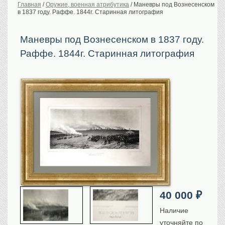
Главная
/
Оружие, военная атрибутика
/
Маневры под Вознесенском
в 1837 году. Раффе. 1844г. Старинная литография
История Российской
империи. Обычаи
Предметы VIP
Маневры под Вознесенском в 1837 году.
Раффе. 1844г. Старинная литография
Портреты царской
семьи
Старинные планы
городов
Москва
Санкт-Петербург
Российская империя
Прочие
Старинные карты
Российская империя
Европа
Мир
Исторические карты
40 000
₽
Виды городов
Наличие
Москва
уточняйте по