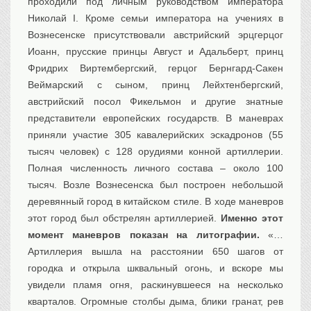
проходили под личным руководством императора
Николай I. Кроме семьи императора на учениях в
Вознесенске присутствовали австрийский эрцгерцог
Иоанн, прусские принцы Август и Адальберт, принц
Фридрих Виртембергский, герцог Бернгард-Сакен
Веймарский с сыном, принц Лейхтенбергский,
австрийский посол Фикельмон и другие знатные
представители европейских государств. В маневрах
приняли участие 305 кавалерийских эскадронов (55
тысяч человек) с 128 орудиями конной артиллерии.
Полная численность личного состава – около 100
тысяч. Возле Вознесенска был построен небольшой
деревянный город в китайском стиле. В ходе маневров
этот город был обстрелян артиллерией.
Именно этот
момент маневров показан на литографии.
«…
Артиллерия вышла на расстоянии 650 шагов от
городка и открыла шквальный огонь, и вскоре мы
увидели пламя огня, раскинувшееся на несколько
кварталов. Огромные столбы дыма, блики гранат, рев