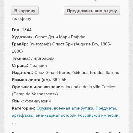
Санкт-Петербург
В корзину
Предложить свою цену
Российская империя
телефону
Прочие
Севастополь, Крым
Год:
1844
Художник:
Огюст Дени Мари Раффе
Ценные бумаги
Гравёр:
(литограф) Огюст Бри (Auguste Bry, 1805-
История моды.
Униформа
1880)
Техника:
литография
Гражданская мода
Страна:
Франция
Униформа
Издатель:
Chez Gihaut frères, éditeurs, Brd des Italiens
Охота. Флора. Фауна
Размер листа (см):
36 x 55
Фауна
Оригинальное название:
Incendie de la ville Factice
Флора
(Camp de Vosnessensk)
Охота
Язык:
французский
Рыбы, рыбалка
Категории:
Оружие, военная атрибутика
,
Предметы,
Техника, транспорт,
архитектура
артефакты, антиквариат истории Российской империи
.
…
Архитектура
Техника