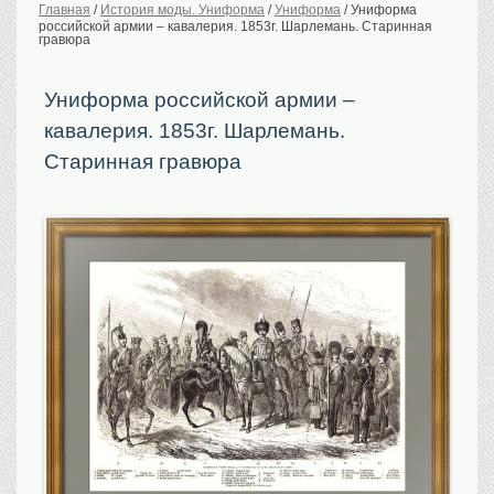
Главная
/
История моды. Униформа
/
Униформа
/
Униформа
российской армии – кавалерия. 1853г. Шарлемань. Старинная
История Российской
империи. Обычаи
гравюра
Предметы VIP
Униформа российской армии –
Портреты царской
семьи
кавалерия. 1853г. Шарлемань.
Старинные планы
городов
Старинная гравюра
Москва
Санкт-Петербург
Российская империя
Прочие
Старинные карты
Российская империя
Европа
Мир
Исторические карты
Виды городов
Москва