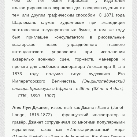
чем 20 лет были нарасхват у издателей
иллюстрированных журналов для воспроизведения их
тем или другим графическим способом. С 1871 года
Шарлемань служил художником при экспедиции
заготовления государственных бумаг; в том же году
был приглашен консультантом в рисовальные
мастерские позже упразднённого главного
интендантского управления при исполнении
акварелью военных сцен, торжеств, маневров и
прочего для альбомов императора Александра II, а в
1873 году получил титул художника Его
Императорского Величества.
(Энциклопедический
словарь Брокгауза и Ефрона : в 86 т. (82 т. и 4 доп.).
— СПб., 1890—1907).
Анж Луи Джанет
, известный как Джанет-Ланге (Janet-
Lange, 1815-1872) – французский иллюстратор и
гравёр. Джанет сотрудничал со многими популярными
изданиями, таких как «Иллюстрированный мир»
(Monde illustré) и «Revue de la mode». Его брат Гюстав