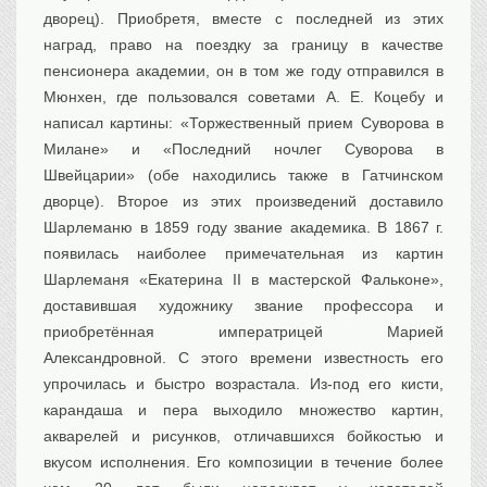
дворец). Приобретя, вместе с последней из этих
наград, право на поездку за границу в качестве
пенсионера академии, он в том же году отправился в
Мюнхен, где пользовался советами А. Е. Коцебу и
написал картины: «Торжественный прием Суворова в
Милане» и «Последний ночлег Суворова в
Швейцарии» (обе находились также в Гатчинском
дворце). Второе из этих произведений доставило
Шарлеманю в 1859 году звание академика. В 1867 г.
появилась наиболее примечательная из картин
Шарлеманя «Екатерина II в мастерской Фальконе»,
доставившая художнику звание профессора и
приобретённая императрицей Марией
Александровной. С этого времени известность его
упрочилась и быстро возрастала. Из-под его кисти,
карандаша и пера выходило множество картин,
акварелей и рисунков, отличавшихся бойкостью и
вкусом исполнения. Его композиции в течение более