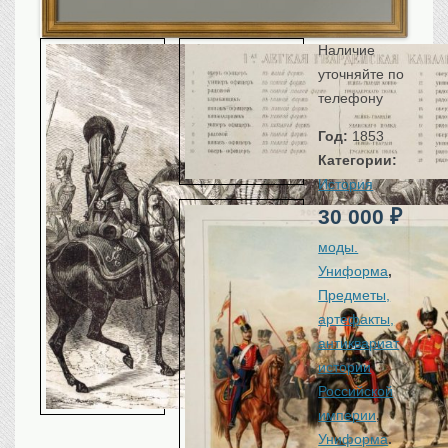
Санкт-Петербург
Российская империя
Наличие
Прочие
уточняйте по
Севастополь, Крым
телефону
Ценные бумаги
Год:
1853
Категории:
История моды.
Униформа
История
Гражданская мода
30 000
₽
Униформа
моды.
Охота. Флора. Фауна
Униформа
,
Фауна
Предметы,
Флора
артефакты,
Охота
антиквариат
Рыбы, рыбалка
истории
Техника, транспорт,
архитектура
Российской
империи
,
Архитектура
Униформа
.
Техника