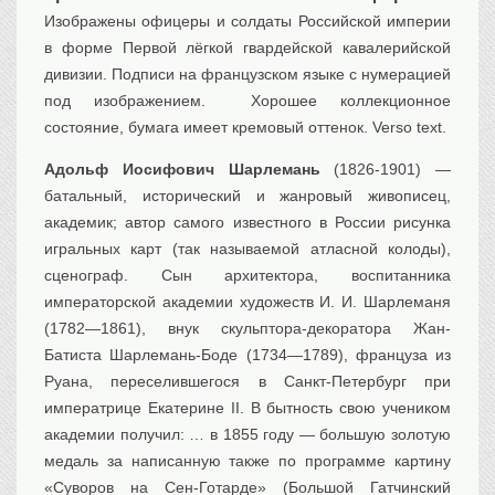
Изображены офицеры и солдаты Российской империи
в форме Первой лёгкой гвардейской кавалерийской
дивизии. Подписи на французском языке с нумерацией
под изображением. Хорошее коллекционное
состояние, бумага имеет кремовый оттенок. Verso text.
Адольф Иосифович Шарлемань
(1826-1901) —
батальный, исторический и жанровый живописец,
академик; автор самого известного в России рисунка
игральных карт (так называемой атласной колоды),
сценограф. Сын архитектора, воспитанника
императорской академии художеств И. И. Шарлеманя
(1782—1861), внук скульптора-декоратора Жан-
Батиста Шарлемань-Боде (1734—1789), француза из
Руана, переселившегося в Санкт-Петербург при
императрице Екатерине II. В бытность свою учеником
академии получил: … в 1855 году — большую золотую
медаль за написанную также по программе картину
«Суворов на Сен-Готарде» (Большой Гатчинский