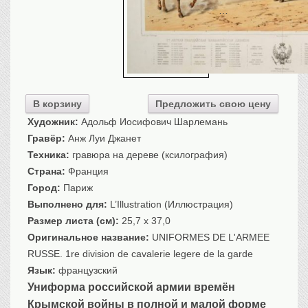
…
Транспорт
Флот, кораблестроение
Связь
Букинистика
Медицина
В корзину
Предложить свою цену
Оружие, военная
атрибутика
Художник:
Адольф Иосифович Шарлемань
Гравёр:
Анж Луи Джанет
Выставочные
экспонаты XVI-XIXв.
Техника:
гравюра на дереве (ксилография)
Досуг
Страна:
Франция
Город:
Париж
Разное
Выполнено для:
L’Illustration (Иллюстрация)
Размер листа (см):
25,7 x 37,0
Оригинальное название:
UNIFORMES DE L'ARMEE
RUSSE. 1re division de cavalerie legere de la garde
Язык:
французский
Униформа российской армии времён
Крымской войны в полной и малой форме