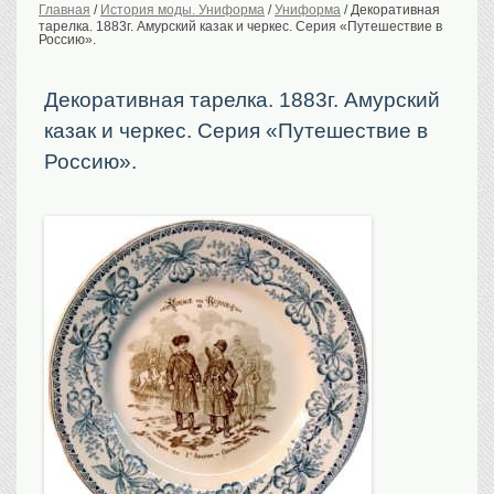
Главная
/
История моды. Униформа
/
Униформа
/
Декоративная
тарелка. 1883г. Амурский казак и черкес. Серия «Путешествие в
История Российской
империи. Обычаи
Россию».
Предметы VIP
Декоративная тарелка. 1883г. Амурский
Портреты царской
семьи
казак и черкес. Серия «Путешествие в
Старинные планы
городов
Россию».
Москва
Санкт-Петербург
Российская империя
Прочие
Старинные карты
Российская империя
Европа
Мир
Исторические карты
Виды городов
Москва