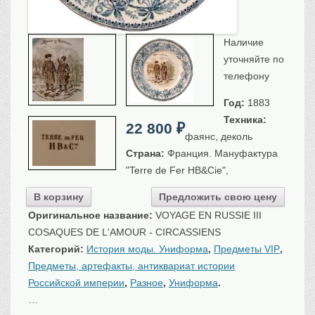
Санкт-Петербург
Российская империя
Наличие
Прочие
уточняйте по
Севастополь, Крым
телефону
Ценные бумаги
Год:
1883
История моды.
Униформа
Техника:
22 800
₽
фаянс, деколь
Гражданская мода
Страна:
Франция. Мануфактура
Униформа
"Terre de Fer HB&Cie",
Охота. Флора. Фауна
В корзину
Предложить свою цену
Фауна
Флора
Оригинальное название:
VOYAGE EN RUSSIE III
COSAQUES DE L'AMOUR - CIRCASSIENS
Охота
Категорий:
История моды. Униформа
,
Предметы VIP
,
Рыбы, рыбалка
Предметы, артефакты, антиквариат истории
Техника, транспорт,
архитектура
Российской империи
,
Разное
,
Униформа
.
Архитектура
…
Техника