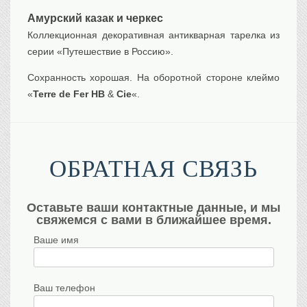
Транспорт
Амурский казак и черкес
Флот, кораблестроение
Коллекционная декоративная антикварная тарелка из
Связь
серии «Путешествие в Россию».
Букинистика
Сохранность
хорошая. На оборотной стороне клеймо
Медицина
«
Terre
de
Fer
HB
&
Cie
«.
Оружие, военная
атрибутика
Выставочные
экспонаты XVI-XIXв.
ОБРАТНАЯ СВЯЗЬ
Досуг
Разное
Оставьте ваши контактные данные, и мы
свяжемся с вами в ближайшее время.
Ваше имя
Ваш телефон