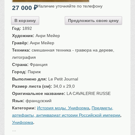
Санкт-Петербург
Наличие уточняйте по телефону
27 000
₽
Российская империя
В корзину
Прочие
Предложить свою цену
Год:
1892
Севастополь, Крым
Художник:
Анри Мейер
Ценные бумаги
Гравёр:
Анри Мейер
История моды.
Униформа
Техника:
смешанная техника - гравюра на дереве,
литография
Гражданская мода
Страна:
Франция
Униформа
Город:
Париж
Охота. Флора. Фауна
Выполнено для:
Le Petit Journal
Фауна
Размер листа (см):
34,0 x 29,0
Флора
Оригинальное название:
LA CAVALERIE RUSSE
Охота
Язык:
французский
Рыбы, рыбалка
Категории:
История моды. Униформа
,
Предметы,
артефакты, антиквариат истории Российской империи
,
Техника, транспорт,
архитектура
Униформа
.
Архитектура
…
Техника