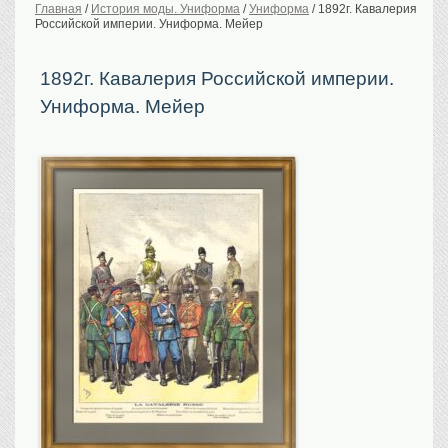
Главная
/
История моды. Униформа
/
Униформа
/
1892г. Кавалерия
Российской империи. Униформа. Мейер
История Российской
империи. Обычаи
Предметы VIP
1892г. Кавалерия Российской империи.
Униформа. Мейер
Портреты царской
семьи
Старинные планы
городов
Москва
Санкт-Петербург
Российская империя
Прочие
Старинные карты
Российская империя
Европа
Мир
Исторические карты
Виды городов
Москва