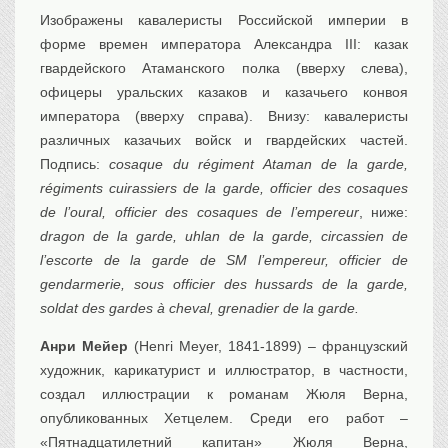
Изображены кавалеристы Российской империи в
Транспорт
форме времен императора Александра III: казак
Флот, кораблестроение
гвардейского Атаманского полка (вверху слева),
Связь
офицеры уральских казаков и казачьего конвоя
Букинистика
императора (вверху справа). Внизу: кавалеристы
Медицина
различных казачьих войск и гвардейских частей.
Подпись:
cosaque du régiment Ataman de la garde,
Оружие, военная
атрибутика
régiments cuirassiers de la garde, officier des cosaques
Выставочные
экспонаты XVI-XIXв.
de l’oural, officier des cosaques de l’empereur
, ниже:
dragon de la garde, uhlan de la garde, circassien de
Досуг
l’escorte de la garde de SM l’empereur, officier de
Разное
gendarmerie, sous officier des hussards de la garde,
soldat des gardes à cheval, grenadier de la garde.
Анри Мейер
(Henri Meyer, 1841-1899) – французский
художник, карикатурист и иллюстратор, в частности,
создал иллюстрации к романам Жюля Верна,
опубликованных Хетцелем. Среди его работ –
«Пятнадцатилетний капитан» Жюля Верна,