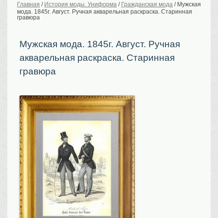
Главная
/
История моды. Униформа
/
Гражданская мода
/
Мужская
мода. 1845г. Август. Ручная акварельная раскраска. Старинная
История Российской
империи. Обычаи
гравюра
Предметы VIP
Мужская мода. 1845г. Август. Ручная
Портреты царской
семьи
акварельная раскраска. Старинная
Старинные планы
городов
гравюра
Москва
Санкт-Петербург
Российская империя
Прочие
Старинные карты
Российская империя
Европа
Мир
Исторические карты
Виды городов
Москва