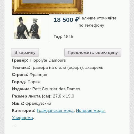
Санкт-Петербург
Российская империя
Наличие уточняйте
18 500
₽
Прочие
по телефону
Севастополь, Крым
Год:
1845
Ценные бумаги
История моды.
Униформа
В корзину
Предложить свою цену
Гражданская мода
Гравёр:
Hippolyte Damours
Униформа
Техника:
гравюра на стали (офорт), акварель
Страна:
Франция
Охота. Флора. Фауна
Город:
Париж
Фауна
Издание:
Petit Courrier des Dames
Флора
Размер листа (см):
27,0 x 19,0
Охота
Язык:
французский
Рыбы, рыбалка
Категории:
Гражданская мода
,
История моды.
Техника, транспорт,
архитектура
Униформа
.
…
Архитектура
Техника