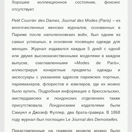
Хорошее коллекционное состояние, фоксинг
Транспорт
отсутствует.
Флот, кораблестроение
Petit Courrier des Dames, Journal des Modes (Paris)
– из
Связь
многочисленных женских журналов, основанных в
Букинистика
Париже после наполеоновских войн, был одним из
Медицина
самых успешных, в основном посвящен одежде для
женщин. Журнал издавался каждые 5 дней с одной
Оружие, военная
атрибутика
или двумя высококачественными моделями в каждом
Выставочные
экспонаты XVI-XIXв.
выпуске, озаглавленными «Modes de Paris»,
иллюстрируя конкретные предметы одежды и
Досуг
аксессуары с указанием адресов парижских портных,
Разное
парикмахеров, флористов и ювелиров, где их можно
было купить. Подробная информация о брюссельских,
амстердамских и лондонских отделениях также
присутствовала. Лондонскими издателями были
Самуил и Джозеф Фуллер, два брата-гравера. В 1868
году журнал был поглощен
Le Journal des Demoiselles.
Представленные на гравюре модели можно было