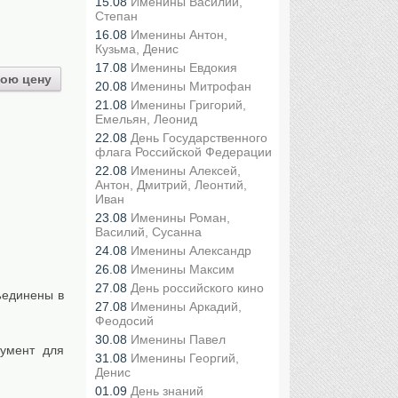
15.08
Именины Василий,
Степан
16.08
Именины Антон,
Кузьма, Денис
17.08
Именины Евдокия
ою цену
20.08
Именины Митрофан
21.08
Именины Григорий,
Емельян, Леонид
22.08
День Государственного
флага Российской Федерации
22.08
Именины Алексей,
Антон, Дмитрий, Леонтий,
Иван
23.08
Именины Роман,
Василий, Сусанна
24.08
Именины Александр
26.08
Именины Максим
27.08
День российского кино
ъединены в
27.08
Именины Аркадий,
Феодосий
30.08
Именины Павел
кумент для
31.08
Именины Георгий,
Денис
01.09
День знаний