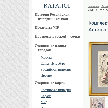
КАТАЛОГ
Главная
/
Исто
мода. 62×45! 
История Российской
империи. Обычаи
Комплект
Предметы VIP
Антиква
Портреты царской
семьи
Старинные планы
городов
Москва
Санкт-Петербург
Российская империя
Прочие
Старинные карты
Российская империя
Европа
Мир