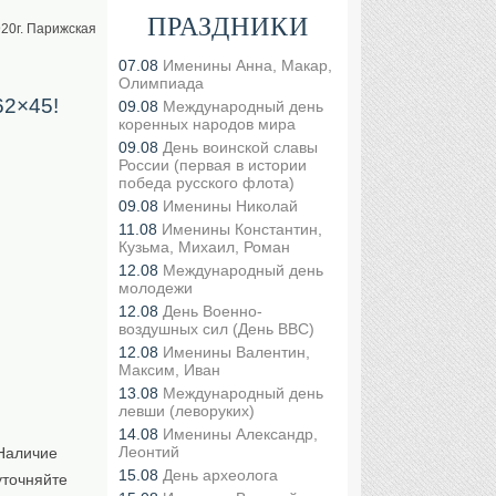
ПРАЗДНИКИ
920г. Парижская
07.08
Именины Анна, Макар,
Олимпиада
62×45!
09.08
Международный день
коренных народов мира
09.08
День воинской славы
России (первая в истории
победа русского флота)
09.08
Именины Николай
11.08
Именины Константин,
Кузьма, Михаил, Роман
12.08
Международный день
молодежи
12.08
День Военно-
воздушных сил (День ВВС)
12.08
Именины Валентин,
Максим, Иван
13.08
Международный день
левши (леворуких)
14.08
Именины Александр,
Леонтий
Наличие
15.08
День археолога
уточняйте