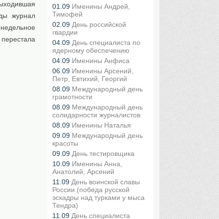
выходившая
01.09
Именины Андрей,
Тимофей
ды журнал
02.09
День российской
недельное
гвардии
перестала
04.09
День специалиста по
ядерному обеспечению
04.09
Именины Анфиса
06.09
Именины Арсений,
Петр, Евтихий, Георгий
08.09
Международный день
грамотности
08.09
Международный день
солидарности журналистов
08.09
Именины Наталья
09.09
Международный день
красоты
09.09
День тестировщика
10.09
Именины Анна,
Анатолий, Арсений
11.09
День воинской славы
России (победа русской
эскадры над турками у мыса
Тендра)
11.09
День специалиста