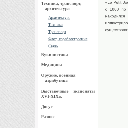
«Le Petit J
Техника, транспорт,
архитектура
с 1863 по
находился
Архитектура
иллюстриро
Техника
существоват
Транспорт
Флот, кораблестроение
Связь
Букинистика
Медицина
Оружие, военная
атрибутика
Выставочные
экспонаты
XVI-XIXв.
Досуг
Разное