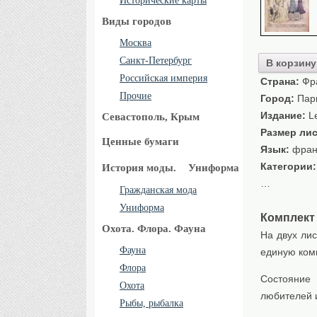
Исторические карты
Виды городов
Москва
Санкт-Петербург
В корзину
Российская империя
Страна:
Фр
Прочие
Город:
Пар
Издание:
Le
Севастополь, Крым
Размер лис
Ценные бумаги
Язык:
фран
Категории
История моды.
Униформа
…
Гражданская мода
Униформа
Комплект
Охота. Флора. Фауна
На двух ли
Фауна
единую ком
Флора
Состояние 
Охота
любителей 
Рыбы, рыбалка