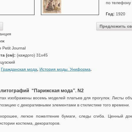
по телефону
Год:
1920
Предложить св
анция
иж
 Petit Journal
та (см):
(каждого) 31x45
цузский
:
Гражданская мода
,
История моды. Униформа
.
 литографий “Парижская мода”. N2
стах изображены восемь моделей платьев для прогулок. Листы об
позицию с декоративными элементами в стилистике того времени.
хорошее, легкое пожелтение бумаги, следы сгиба. Ценный до
истории костюма, декораторов.